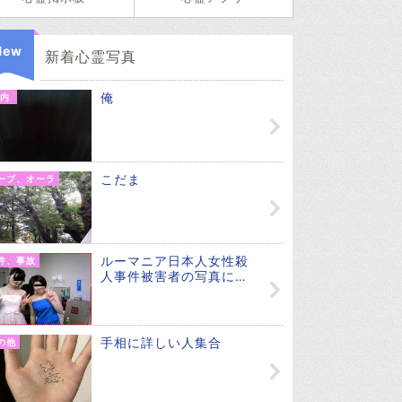
New
新着心霊写真
俺
内
こだま
ーブ、オーラ
ルーマニア日本人女性殺
件、事故
人事件被害者の写真に…
手相に詳しい人集合
の他