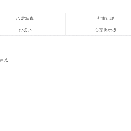
心霊写真
都市伝説
お祓い
心霊掲示板
言え