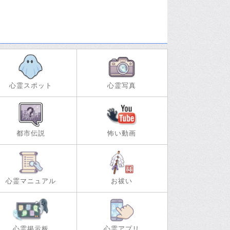
心霊スポット
心霊写真
都市伝説
怖い動画
心霊マニュアル
お祓い
心霊掲示板
心霊アプリ