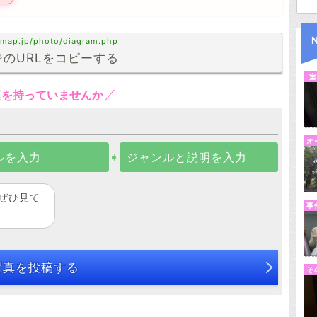
tmap.jp/photo/diagram.php
のURLをコピーする
室
真を持っていませんか
オ
ルを入力
➧
ジャンルと説明を入力
ぜひ見て
事
写真を投稿する
そ