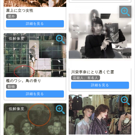
屋上に立つ女性
屋外
詳細を見る
低解像度
川栄李奈にとり憑く亡霊
芸能人、有名人
檻のワシ。鳥の香り
詳細を見る
動物
詳細を見る
低解像度