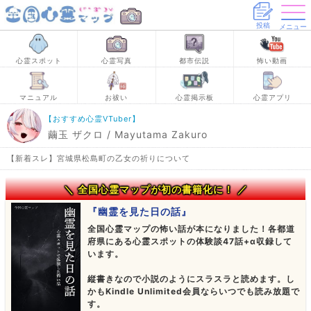
投稿
メニュー
心霊スポット
心霊写真
都市伝説
怖い動画
マニュアル
お祓い
心霊掲示板
心霊アプリ
【おすすめ心霊VTuber】
繭玉 ザクロ / Mayutama Zakuro
【新着スレ】宮城県松島町の乙女の祈りについて
＼ 全国心霊マップが初の書籍化に！ ／
『幽霊を見た日の話』
全国心霊マップの怖い話が本になりました！各都道
府県にある心霊スポットの体験談47話+α収録して
います。
縦書きなので小説のようにスラスラと読めます。し
かもKindle Unlimited会員ならいつでも読み放題で
す。