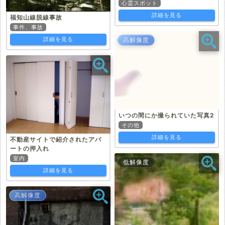
心霊スポット
詳細を見る
福知山線脱線事故
事件、事故
詳細を見る
高解像度
いつの間にか撮られていた写真2
その他
詳細を見る
不動産サイトで紹介されたアパ
ートの押入れ
室内
低解像度
詳細を見る
高解像度