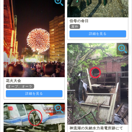
伯母の命日
屋外
詳細を見る
花火大会
オーブ、オーラ
詳細を見る
神流湖の矢納水力発電所跡にて