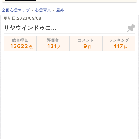
全国心霊マップ
心霊写真
屋外
更新日:2023/09/08
リヤウインドゥに...
総合得点
評価者
コメント
ランキング
13622
131
9
417
点
人
件
位