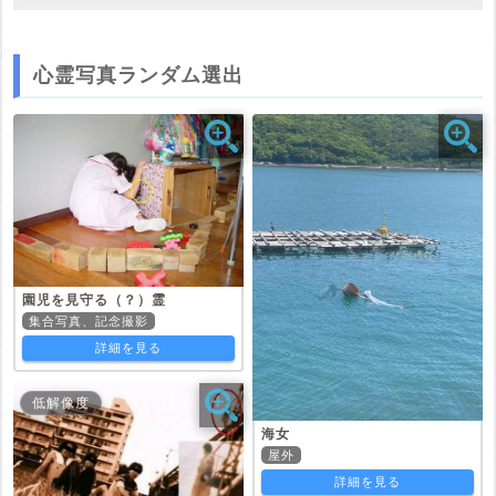
心霊写真ランダム選出
園児を見守る（？）霊
集合写真、記念撮影
詳細を見る
低解像度
海女
屋外
詳細を見る