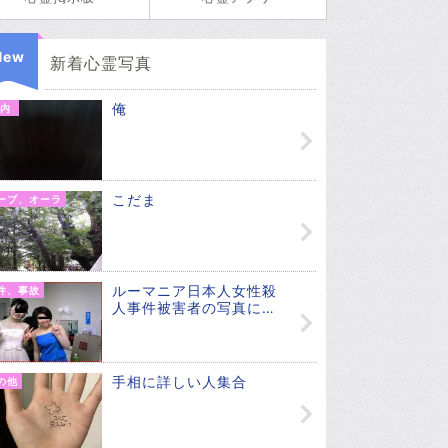
New
新着心霊写真
俺
内
こだま
ーブ、オーラ
ルーマニア日本人女性殺
件、事故
人事件被害者の写真に…
手相に詳しい人集合
の他