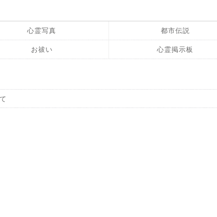
心霊写真
都市伝説
お祓い
心霊掲示板
て