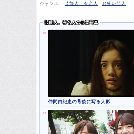
ジャンル：
芸能人、有名人
お笑い芸人
芸能人、有名人の心霊写真
仲間由紀恵の背後に写る人影