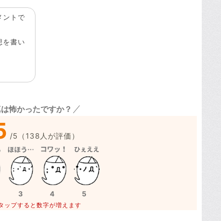
メントで
想を書い
真は怖かったですか？
5
/
5
（
138
人が評価）
3
4
5
タップすると数字が増えます