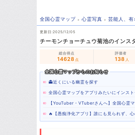
全国心霊マップ
心霊写真
芸能人、有
更新日:2025/12/05
チーモンチョーチュウ菊池のインス
総合得点
評価者
14628
138
点
人
全国心霊マップからのお知らせ
👻近くにいる幽霊を探す
全国心霊マップをアプリみたいにインスト
【YouTuber・VTuberさんへ】全国
🔥【愚痴浄化アプリ】誰にも見られず、