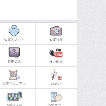
心霊スポット
心霊写真
都市伝説
怖い動画
心霊マニュアル
お祓い
心霊掲示板
心霊アプリ