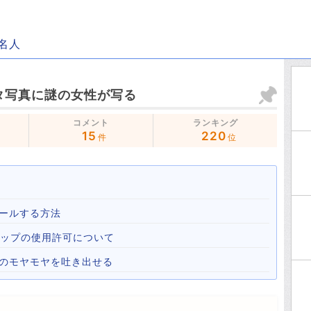
名人
タ写真に謎の女性が写る
コメント
ランキング
15
220
件
位
ールする方法
心霊マップの使用許可について
心のモヤモヤを吐き出せる