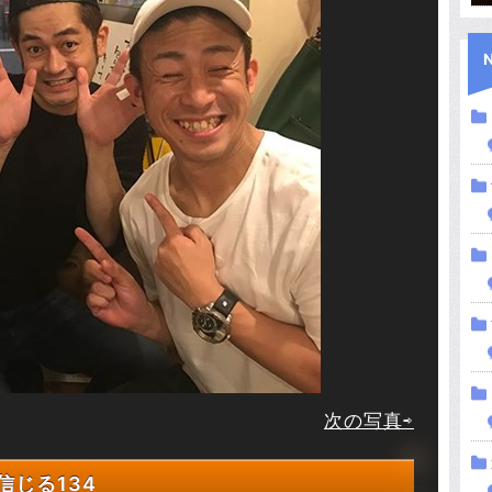
次の写真⇨
信じる
134