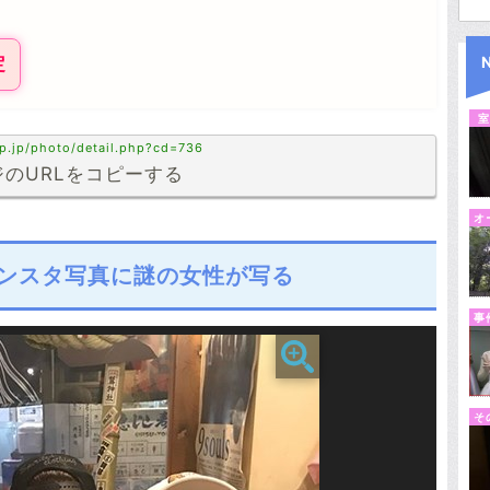
定
室
p.jp/photo/detail.php?cd=736
のURLをコピーする
オ
ンスタ写真に謎の女性が写る
事
そ