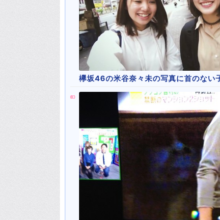
欅坂46の米谷奈々未の写真に首のない