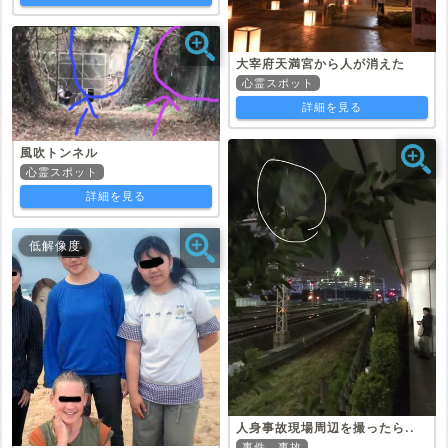
大宰府天満宮から人が消えた
心霊スポット
詳細を見る
風吹トンネル
心霊スポット
詳細を見る
低解像度
人身事故現場周辺を撮ったら..
事件、事故