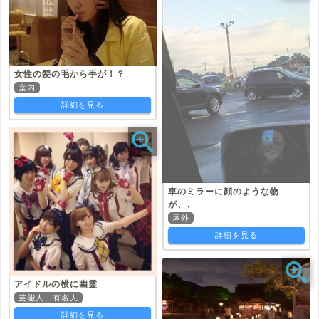
女性の髪の毛から手が！？
室内
詳細を見る
車のミラーに顔のような物
が、、
屋外
詳細を見る
アイドルの横に幽霊
芸能人、有名人
詳細を見る