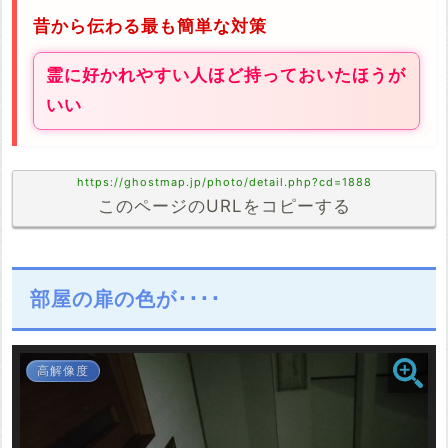
昔から伝わる最も簡単な対策
霊に好かれやすい人ほど持っておいたほうが
いい
https://ghostmap.jp/photo/detail.php?cd=1888
このページのURLをコピーする
部屋の扉の色が････
高解像度