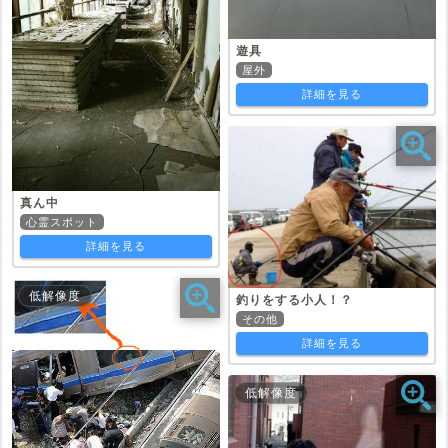
遊具
屋外
詳細を見る
真ん中
心霊スポット
詳細を見る
低解像度
釣りをする小人！？
その他
詳細を見る
低解像度