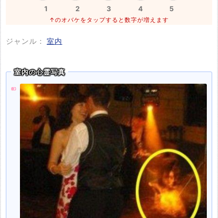
1
2
3
4
5
↑のオバケをタップすると数字が増えます
ジャンル：
室内
室内の心霊写真