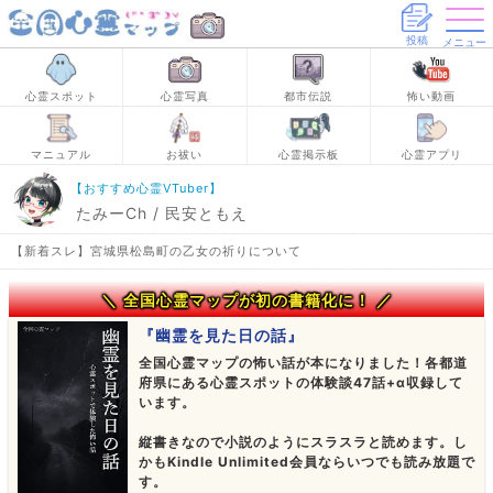
投稿
メニュー
心霊スポット
心霊写真
都市伝説
怖い動画
マニュアル
お祓い
心霊掲示板
心霊アプリ
【おすすめ心霊VTuber】
たみーCh / 民安ともえ
【新着スレ】宮城県松島町の乙女の祈りについて
＼ 全国心霊マップが初の書籍化に！ ／
『幽霊を見た日の話』
全国心霊マップの怖い話が本になりました！各都道
府県にある心霊スポットの体験談47話+α収録して
います。
縦書きなので小説のようにスラスラと読めます。し
かもKindle Unlimited会員ならいつでも読み放題で
す。