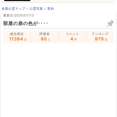
全国心霊マップ
心霊写真
室内
更新日:2025/07/12
部屋の扉の色が････
総合得点
評価者
コメント
ランキング
11384
80
4
979
点
人
件
位