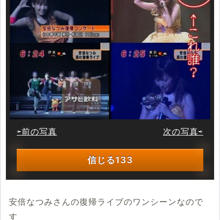
⇦前の写真
次の写真⇨
信じる
133
安倍なつみさんの復帰ライブのワンシーンなので
す