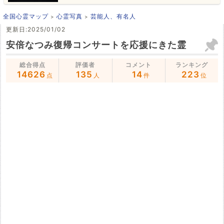
全国心霊マップ
心霊写真
芸能人、有名人
更新日:2025/01/02
安倍なつみ復帰コンサートを応援にきた霊
総合得点
評価者
コメント
ランキング
14626
135
14
223
点
人
件
位