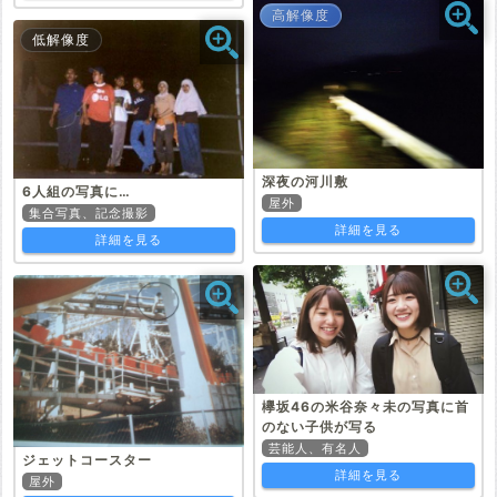
高解像度
低解像度
深夜の河川敷
6人組の写真に…
屋外
集合写真、記念撮影
詳細を見る
詳細を見る
欅坂46の米谷奈々未の写真に首
のない子供が写る
芸能人、有名人
ジェットコースター
詳細を見る
屋外