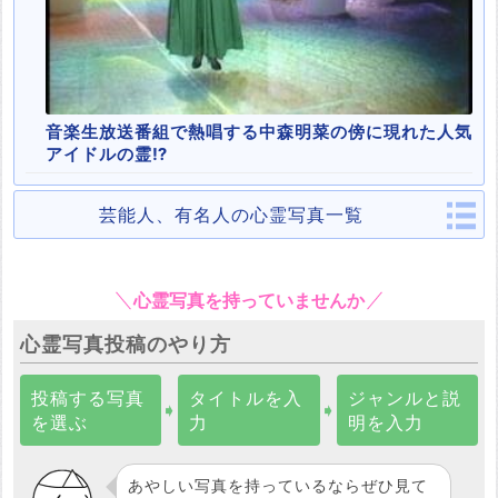
音楽生放送番組で熱唱する中森明菜の傍に現れた人気
アイドルの霊⁉
芸能人、有名人の心霊写真一覧
心霊写真を持っていませんか
心霊写真投稿のやり方
投稿する写真
タイトルを入
ジャンルと説
➧
➧
を選ぶ
力
明を入力
あやしい写真を持っているならぜひ見て