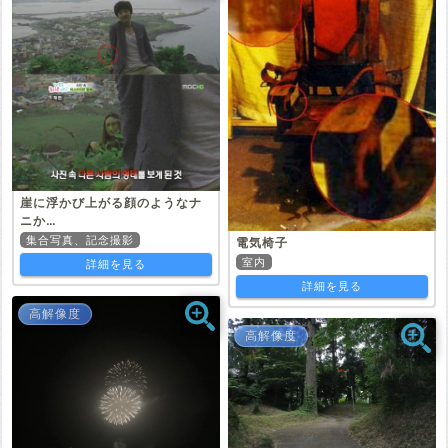
崖に浮かび上がる顔のようなナ
ニか…
集合写真、記念撮影
電気椅子
室内
詳細を見る
詳細を見る
高解像度
高解像度