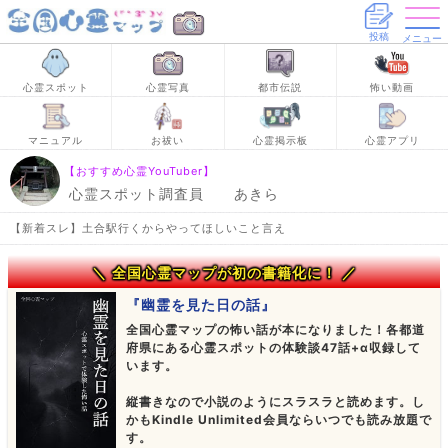
投稿
メニュー
心霊スポット
心霊写真
都市伝説
怖い動画
マニュアル
お祓い
心霊掲示板
心霊アプリ
【おすすめ心霊YouTuber】
心霊スポット調査員 あきら
【新着スレ】土合駅行くからやってほしいこと言え
＼ 全国心霊マップが初の書籍化に！ ／
『幽霊を見た日の話』
全国心霊マップの怖い話が本になりました！各都道
府県にある心霊スポットの体験談47話+α収録して
います。
縦書きなので小説のようにスラスラと読めます。し
かもKindle Unlimited会員ならいつでも読み放題で
す。