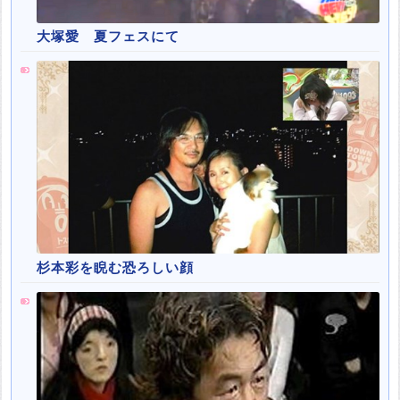
大塚愛 夏フェスにて
杉本彩を睨む恐ろしい顔