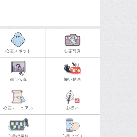
心霊スポット
心霊写真
都市伝説
怖い動画
心霊マニュアル
お祓い
心霊掲示板
心霊アプリ