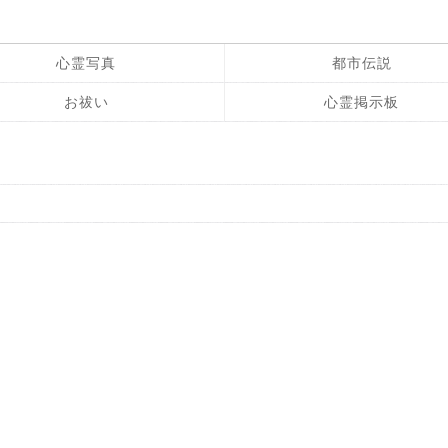
心霊写真
都市伝説
お祓い
心霊掲示板