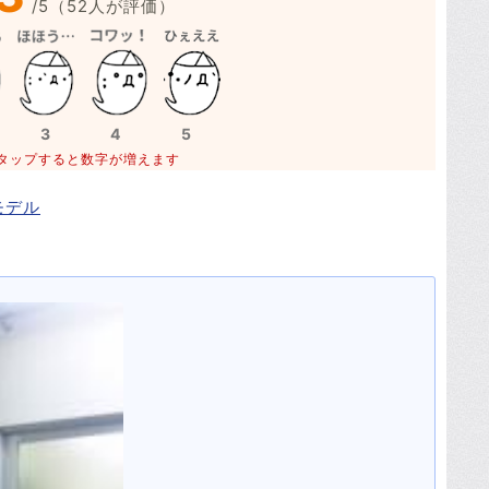
/
5
（
52
人が評価）
3
4
5
タップすると数字が増えます
モデル