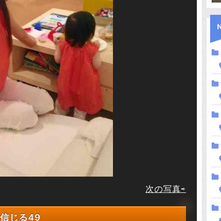
次の写真⇨
信じる
49