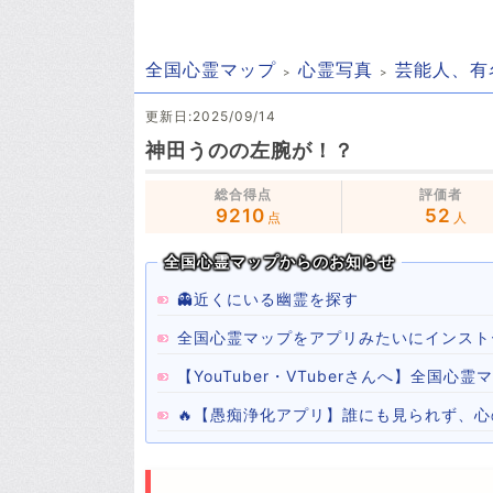
全国心霊マップ
心霊写真
芸能人、有
更新日:2025/09/14
神田うのの左腕が！？
総合得点
評価者
9210
52
点
人
全国心霊マップからのお知らせ
👻近くにいる幽霊を探す
全国心霊マップをアプリみたいにインスト
【YouTuber・VTuberさんへ】全国
🔥【愚痴浄化アプリ】誰にも見られず、