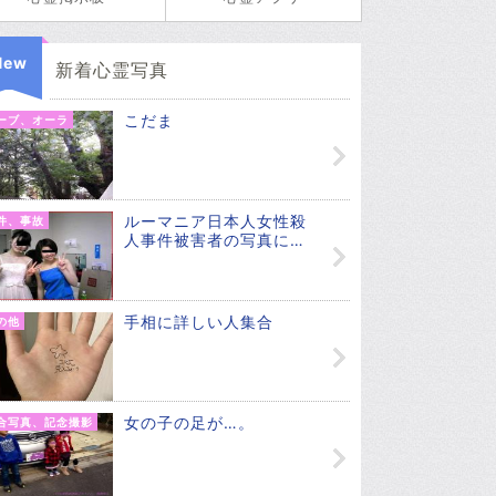
New
新着心霊写真
こだま
ーブ、オーラ
ルーマニア日本人女性殺
件、事故
人事件被害者の写真に…
手相に詳しい人集合
の他
女の子の足が…。
合写真、記念撮影