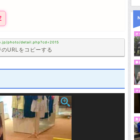
定
オ
p.jp/photo/detail.php?cd=2015
のURLをコピーする
事
そ
集