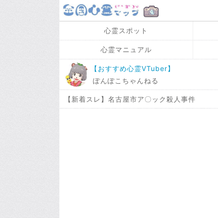
心霊スポット
心霊マニュアル
【おすすめ心霊VTuber】
ぽんぽこちゃんねる
【新着スレ】名古屋市ア〇ック殺人事件