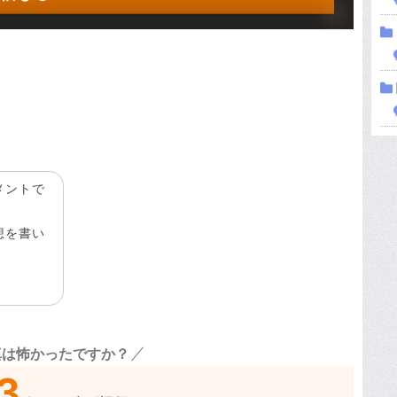
メントで
想を書い
真は怖かったですか？
3