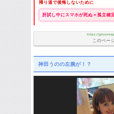
帰り道で後悔しないために
肝試し中にスマホが死ぬ＝孤立確
https://ghostma
このページ
神田うのの左腕が！？