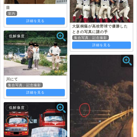
目
室内
詳細を見る
大阪桐蔭が高校野球で優勝した
ときの写真に謎の手
低解像度
集合写真、記念撮影
詳細を見る
川にて
集合写真、記念撮影
詳細を見る
低解像度