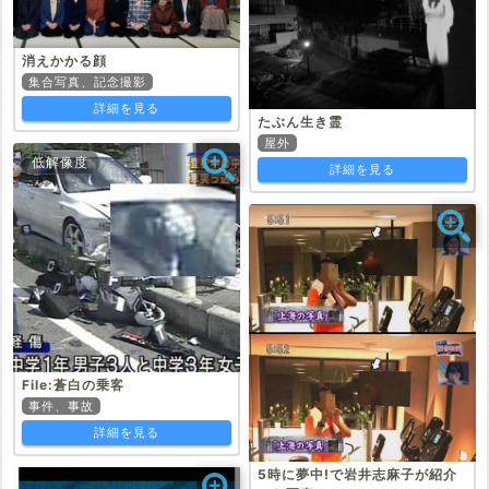
消えかかる顔
集合写真、記念撮影
詳細を見る
たぶん生き霊
屋外
低解像度
詳細を見る
File:蒼白の乗客
事件、事故
詳細を見る
5時に夢中!で岩井志麻子が紹介