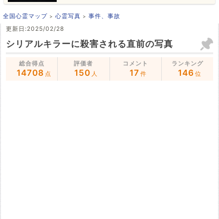
全国心霊マップ
心霊写真
事件、事故
更新日:2025/02/28
シリアルキラーに殺害される直前の写真
総合得点
評価者
コメント
ランキング
14708
150
17
146
点
人
件
位