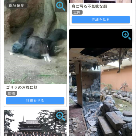
低解像度
窓に写る不気味な顔
室内
詳細を見る
ゴリラのお腹に顔
動物
詳細を見る