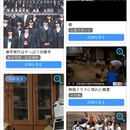
鏡
心霊スポット
詳細を見る
修学旅行はやっぱり法隆寺
集合写真、記念撮影
詳細を見る
高解像度
韓国ドラマに現れた幽霊
その他
詳細を見る