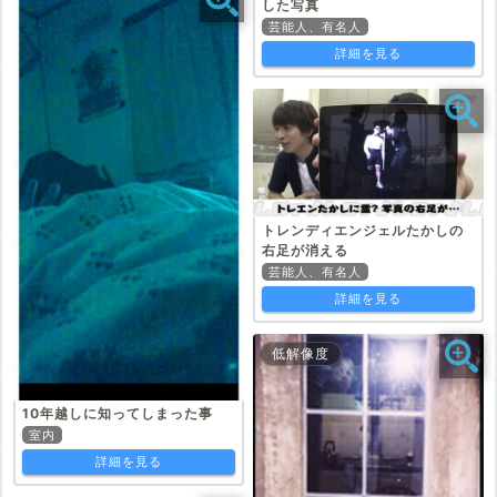
した写真
芸能人、有名人
詳細を見る
トレンディエンジェルたかしの
右足が消える
芸能人、有名人
詳細を見る
低解像度
10年越しに知ってしまった事
室内
詳細を見る