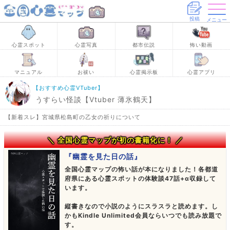
投稿
メニュー
心霊スポット
心霊写真
都市伝説
怖い動画
マニュアル
お祓い
心霊掲示板
心霊アプリ
【おすすめ心霊VTuber】
うすらい怪談【Vtuber 薄氷鶴天】
【新着スレ】宮城県松島町の乙女の祈りについて
＼ 全国心霊マップが初の書籍化に！ ／
『幽霊を見た日の話』
全国心霊マップの怖い話が本になりました！各都道
府県にある心霊スポットの体験談47話+α収録して
います。
縦書きなので小説のようにスラスラと読めます。し
かもKindle Unlimited会員ならいつでも読み放題で
す。