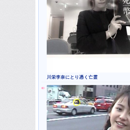
川栄李奈にとり憑く亡霊