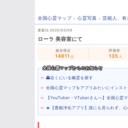
全国心霊マップ
心霊写真
芸能人、有
更新日:2020/05/09
ローラ 美容室にて
総合得点
評価者
14611
135
点
人
全国心霊マップからのお知らせ
👻近くにいる幽霊を探す
全国心霊マップをアプリみたいにインスト
【YouTuber・VTuberさんへ】全国
🔥【愚痴浄化アプリ】誰にも見られず、