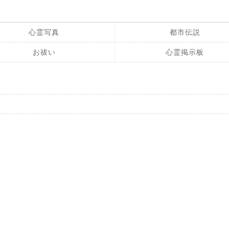
心霊写真
都市伝説
お祓い
心霊掲示板