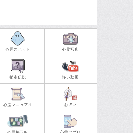
心霊スポット
心霊写真
都市伝説
怖い動画
心霊マニュアル
お祓い
心霊掲示板
心霊アプリ