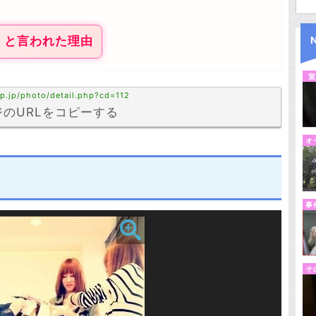
』と言われた理由
室
p.jp/photo/detail.php?cd=112
のURLをコピーする
オ
事
そ