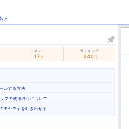
名人
コメント
ランキング
17
240
件
位
ールする方法
心霊マップの使用許可について
心のモヤモヤを吐き出せる