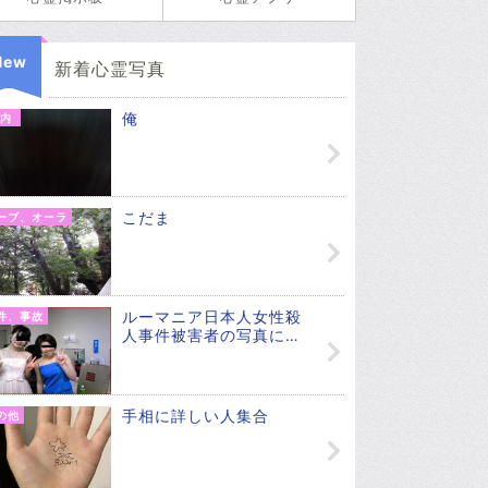
New
新着心霊写真
俺
内
こだま
ーブ、オーラ
ルーマニア日本人女性殺
件、事故
人事件被害者の写真に…
手相に詳しい人集合
の他