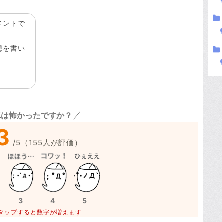
メントで
想を書い
真は怖かったですか？
3
/
5
（
155
人が評価）
3
4
5
タップすると数字が増えます