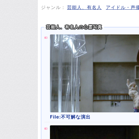
ジャンル：
芸能人、有名人
アイドル・声
芸能人、有名人の心霊写真
File:不可解な演出