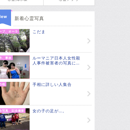
New
新着心霊写真
こだま
ーブ、オーラ
ルーマニア日本人女性殺
件、事故
人事件被害者の写真に…
手相に詳しい人集合
の他
女の子の足が…。
合写真、記念撮影