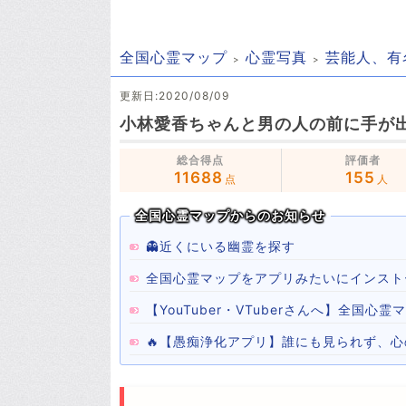
全国心霊マップ
心霊写真
芸能人、有
更新日:2020/08/09
小林愛香ちゃんと男の人の前に手が
総合得点
評価者
11688
155
点
人
全国心霊マップからのお知らせ
👻近くにいる幽霊を探す
全国心霊マップをアプリみたいにインスト
【YouTuber・VTuberさんへ】全国
🔥【愚痴浄化アプリ】誰にも見られず、