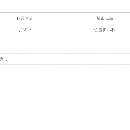
心霊写真
都市伝説
お祓い
心霊掲示板
言え