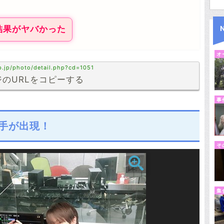
結果がヤバかった
オ
p.jp/photo/detail.php?cd=1051
のURLをコピーする
事
手が出現！
そ
集