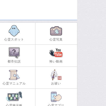
心霊スポット
心霊写真
都市伝説
怖い動画
心霊マニュアル
お祓い
心霊掲示板
心霊アプリ