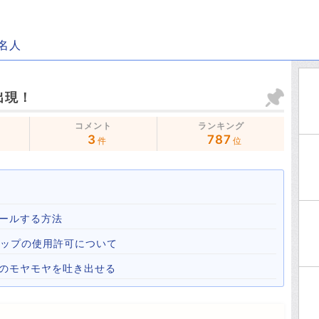
名人
出現！
コメント
ランキング
3
787
件
位
ールする方法
心霊マップの使用許可について
心のモヤモヤを吐き出せる