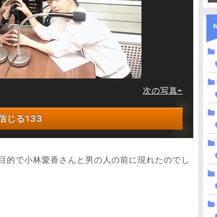
次の写真⇨
信じる
133
目的で小林愛香さんと男の人の前に現れたのでし