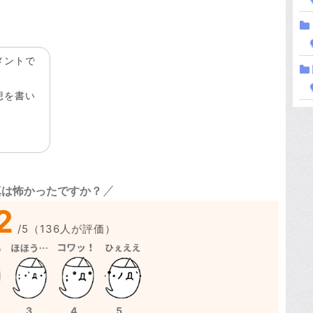
メントで
想を書い
真は怖かったですか？
2
/
5
（
136
人が評価）
3
4
5