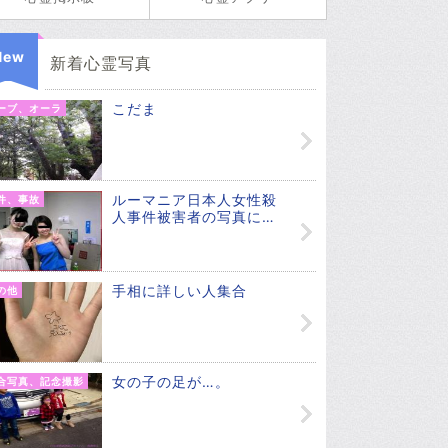
New
新着心霊写真
こだま
ーブ、オーラ
ルーマニア日本人女性殺
件、事故
人事件被害者の写真に…
手相に詳しい人集合
の他
女の子の足が…。
合写真、記念撮影