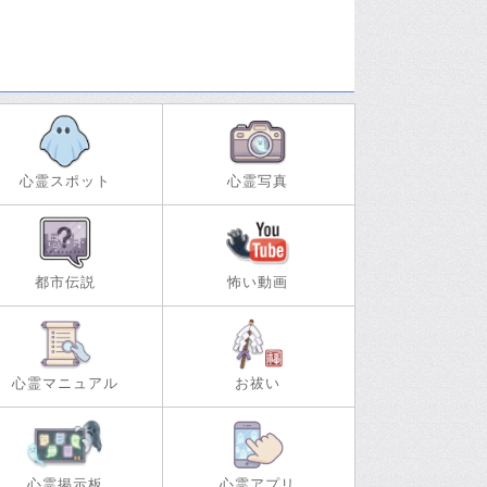
心霊スポット
心霊写真
都市伝説
怖い動画
心霊マニュアル
お祓い
心霊掲示板
心霊アプリ