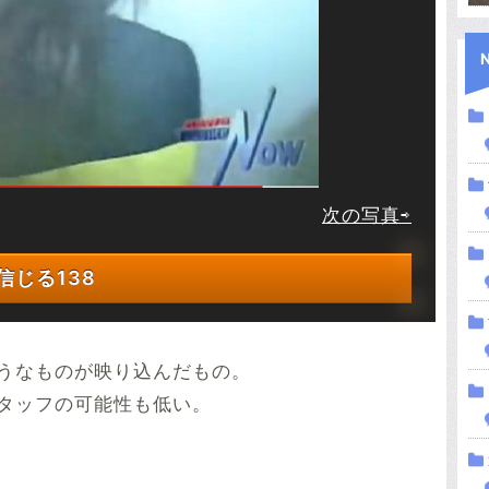
次の写真⇨
信じる
138
うなものが映り込んだもの。
タッフの可能性も低い。