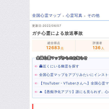
全国心霊マップ
心霊写真
その他
更新日:2022/06/07
ガチ心霊による放送事故
総合得点
評価者
12683
136
点
人
全国心霊マップからのお知らせ
👻近くにいる幽霊を探す
全国心霊マップをアプリみたいにインスト
【YouTuber・VTuberさんへ】全国
🔥【愚痴浄化アプリ】誰にも見られず、