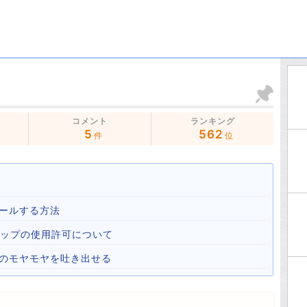
コメント
ランキング
5
562
件
位
ールする方法
心霊マップの使用許可について
心のモヤモヤを吐き出せる