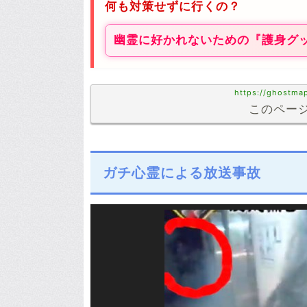
何も対策せずに行くの？
幽霊に好かれないための『護身グ
https://ghostma
このページ
ガチ心霊による放送事故