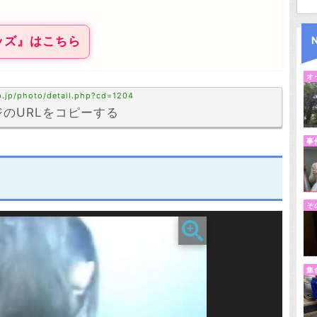
ッズ』はこちら
オ
p.jp/photo/detail.php?cd=1204
のURLをコピーする
事
そ
集