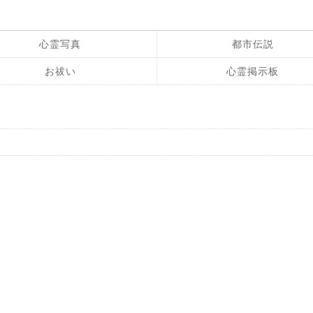
心霊写真
都市伝説
お祓い
心霊掲示板