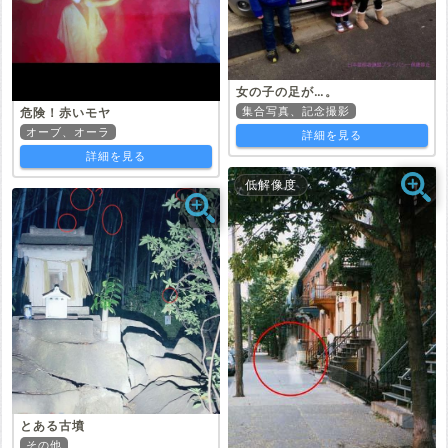
女の子の足が…。
集合写真、記念撮影
危険！赤いモヤ
オーブ、オーラ
詳細を見る
詳細を見る
低解像度
とある古墳
その他