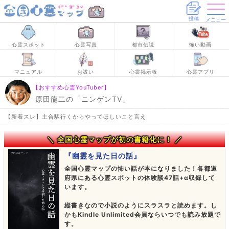
投稿
メニュー
心霊スポット
心霊写真
都市伝説
怖い動画
マニュアル
お祓い
心霊掲示板
心霊アプリ
【おすすめ心霊YouTuber】
原田龍二の「ニンゲンTV」
【新着スレ】土合駅行くからやってほしいこと言え
＼ 全国心霊マップが初の書籍化に！ ／
『幽霊を見た日の話』
全国心霊マップの怖い話が本になりました！各都道
府県にある心霊スポットの体験談47話+α収録して
います。
縦書きなので小説のようにスラスラと読めます。し
かもKindle Unlimited会員ならいつでも読み放題で
す。