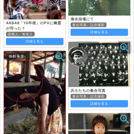
海水浴場にて
AKB48「10年桜」のPVに幽霊
集合写真、記念撮影
が写った？
詳細を見る
芸能人、有名人
詳細を見る
低解像度
兵士たちの集合写真
集合写真、記念撮影
詳細を見る