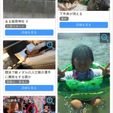
下半身が消える
屋外
ある稲荷神社 3
詳細を見る
心霊スポット
詳細を見る
競泳で銀メダルの入江陵介選手
に腕枕をする誰か
芸能人、有名人
詳細を見る
低解像度