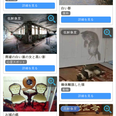
詳細を見る
白い影
屋外
低解像度
詳細を見る
低解像度
廃墟の白い服の女と黒い影
心霊スポット
詳細を見る
幽体離脱した猫
動物
詳細を見る
高解像度
お城の鏡