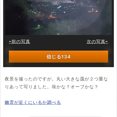
⇦前の写真
次の写真⇨
信じる
134
夜景を撮ったのですが。丸い大きな靄が２つ重な
りあって写りました。埃かな？オーブかな？
幽霊が近くにいるか調べる