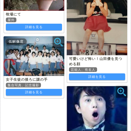
牧場にて
屋外
詳細を見る
低解像度
可愛いけど怖い！山田優を見つ
める顔
芸能人、有名人
詳細を見る
女子生徒の後ろに謎の手
集合写真、記念撮影
詳細を見る