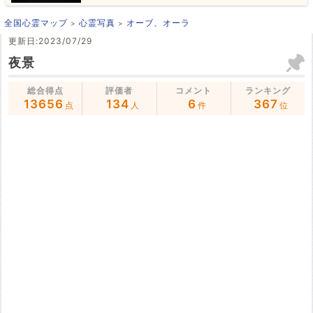
全国心霊マップ
心霊写真
オーブ、オーラ
更新日:2023/07/29
夜景
総合得点
評価者
コメント
ランキング
13656
134
6
367
点
人
件
位