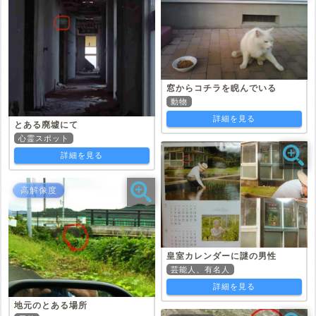
窓からコチラを睨んでいる
動物
詳細を見る
とある廃墟にて
心霊スポット
詳細を見る
高解像度
皇室カレンダーに謎の男性
芸能人、有名人
詳細を見る
地元のとある場所