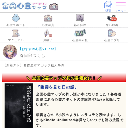
投稿
メニュー
心霊スポット
心霊写真
都市伝説
怖い動画
マニュアル
お祓い
心霊掲示板
心霊アプリ
【おすすめ心霊VTuber】
春日部つくし
【新着スレ】名古屋市ア〇ック殺人事件
＼ 全国心霊マップが初の書籍化に！ ／
『幽霊を見た日の話』
全国心霊マップの怖い話が本になりました！各都道
府県にある心霊スポットの体験談47話+α収録して
います。
縦書きなので小説のようにスラスラと読めます。し
かもKindle Unlimited会員ならいつでも読み放題で
す。