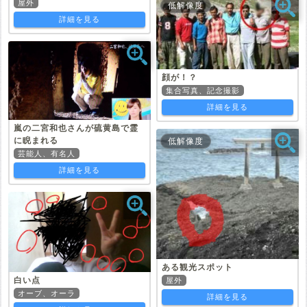
屋外
低解像度
詳細を見る
顔が！？
集合写真、記念撮影
詳細を見る
嵐の二宮和也さんが硫黄島で霊
に睨まれる
低解像度
芸能人、有名人
詳細を見る
ある観光スポット
白い点
屋外
オーブ、オーラ
詳細を見る