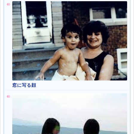
窓に写る顔