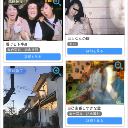
低解像度
巨大な女の顔
透ける下半身
室内
集合写真、記念撮影
詳細を見る
詳細を見る
高解像度
自己主張しすぎな霊
集合写真、記念撮影
詳細を見る