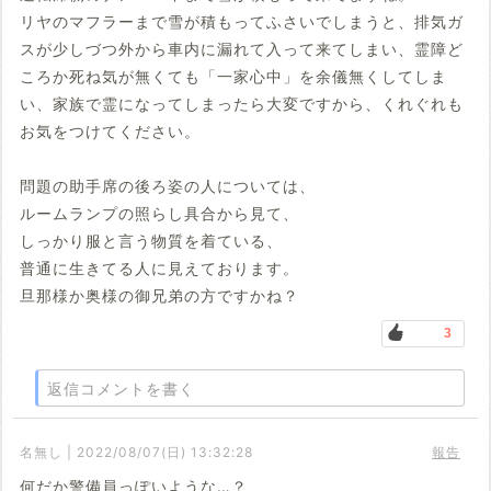
リヤのマフラーまで雪が積もってふさいでしまうと、排気ガ
スが少しづつ外から車内に漏れて入って来てしまい、霊障ど
ころか死ね気が無くても「一家心中」を余儀無くしてしま
い、家族で霊になってしまったら大変ですから、くれぐれも
お気をつけてください。
問題の助手席の後ろ姿の人については、
ルームランプの照らし具合から見て、
しっかり服と言う物質を着ている、
普通に生きてる人に見えております。
旦那様か奥様の御兄弟の方ですかね？
3
返信コメントを書く
名無し | 2022/08/07(日) 13:32:28
報告
何だか警備員っぽいような…？