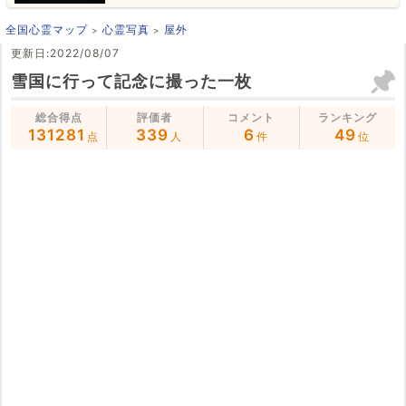
全国心霊マップ
心霊写真
屋外
更新日:2022/08/07
雪国に行って記念に撮った一枚
総合得点
評価者
コメント
ランキング
131281
339
6
49
点
人
件
位