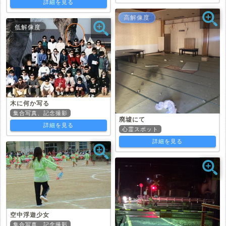
詳細を見る
高解像度
低解像度
木に何か写る
集合写真、記念撮影
廃墟にて
詳細を見る
心霊スポット
詳細を見る
空中浮遊少女
集合写真、記念撮影