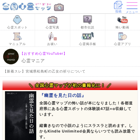
投稿
メニュー
心霊スポット
心霊写真
都市伝説
怖い動画
マニュアル
お祓い
心霊掲示板
心霊アプリ
【おすすめ心霊YouTuber】
心霊マニア
【新着スレ】宮城県松島町の乙女の祈りについて
＼ 全国心霊マップが初の書籍化に！ ／
『幽霊を見た日の話』
全国心霊マップの怖い話が本になりました！各都道
府県にある心霊スポットの体験談47話+α収録して
います。
縦書きなので小説のようにスラスラと読めます。し
かもKindle Unlimited会員ならいつでも読み放題で
す。