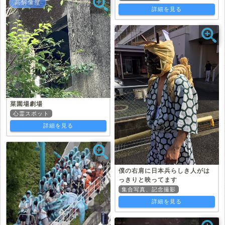
高解像度
詳細を見る
菜園場劇場
心霊スポット
詳細を見る
僕の右肩に日本兵らしき人がは
っきりと映ってます
集合写真、記念撮影
詳細を見る