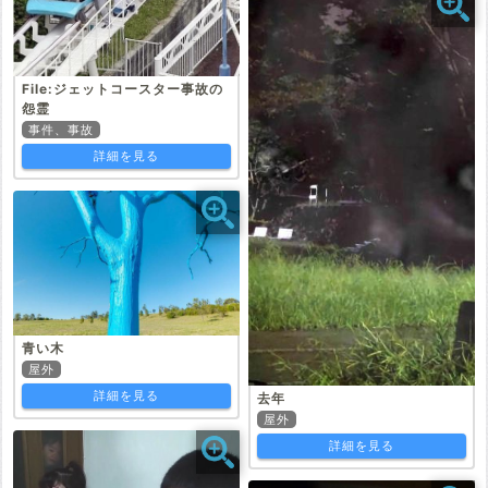
File:ジェットコースター事故の
怨霊
事件、事故
詳細を見る
青い木
屋外
詳細を見る
去年
屋外
詳細を見る