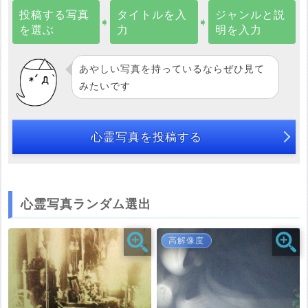
投稿する写真
タイトルを入
ジャンルと説
➧
➧
を選ぶ
力
明を入力
あやしい写真を持っているならぜひ見て
みたいです
心霊写真を投稿する
心霊写真ランダム選出
高解像度