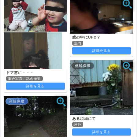
鏡の中にUFO？
室内
詳細を見る
低解像度
ドア窓に・・・
集合写真、記念撮影
詳細を見る
高解像度
ある現場にて
屋外
詳細を見る