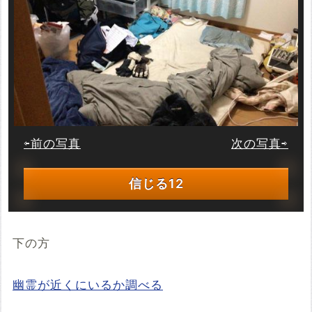
⇦前の写真
次の写真⇨
信じる
12
下の方
幽霊が近くにいるか調べる