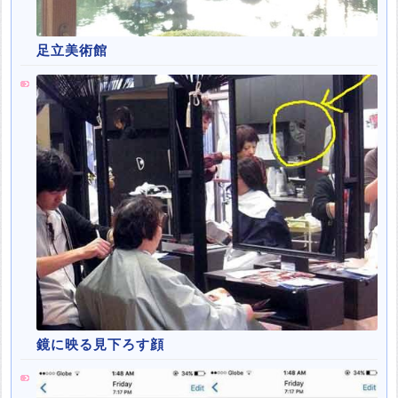
足立美術館
鏡に映る見下ろす顔