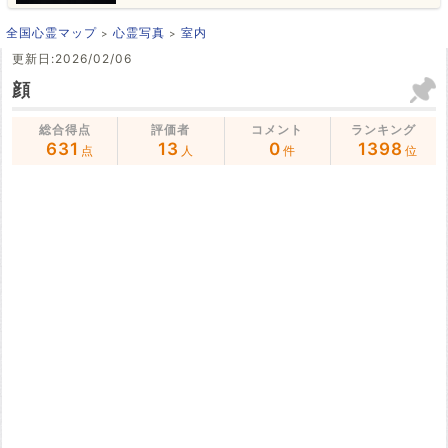
全国心霊マップ
心霊写真
室内
更新日:2026/02/06
顔
総合得点
評価者
コメント
ランキング
631
13
0
1398
点
人
件
位