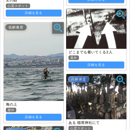
女の顔
心霊スポット
詳細を見る
低解像度
どこまでも着いてくる2人
屋外
詳細を見る
高解像度
海の上
屋外
詳細を見る
ある 稲荷神社にて
心霊スポット