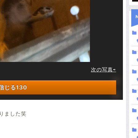
次の写真⇨
信じる
130
りました笑