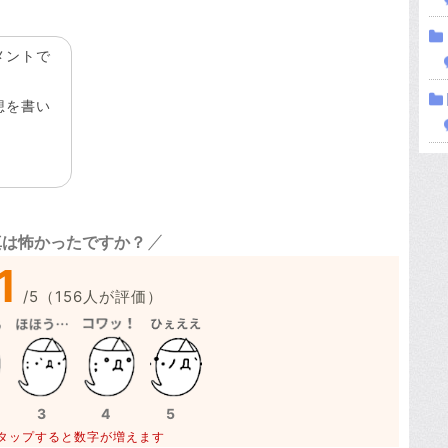
メントで
想を書い
真は怖かったですか？
1
/
5
（
156
人が評価）
3
4
5
タップすると数字が増えます