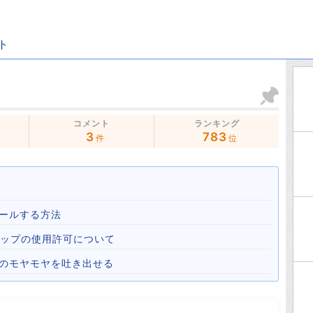
ト
コメント
ランキング
3
783
件
位
ールする方法
心霊マップの使用許可について
心のモヤモヤを吐き出せる