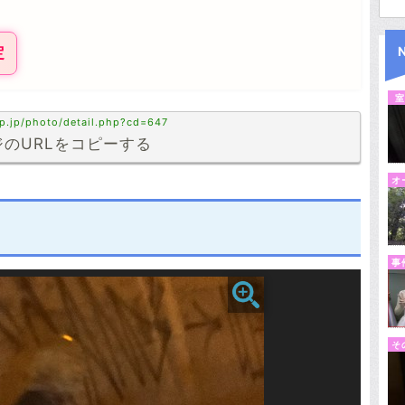
定
室
p.jp/photo/detail.php?cd=647
のURLをコピーする
オ
事
そ