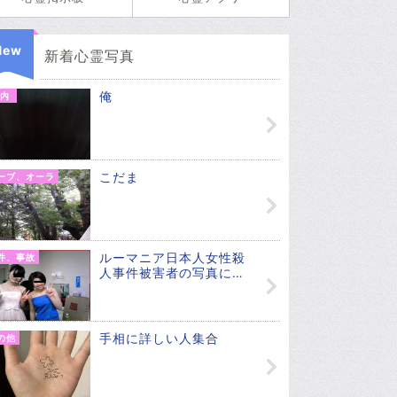
New
新着心霊写真
俺
内
こだま
ーブ、オーラ
ルーマニア日本人女性殺
件、事故
人事件被害者の写真に…
手相に詳しい人集合
の他