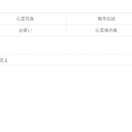
心霊写真
都市伝説
お祓い
心霊掲示板
言え