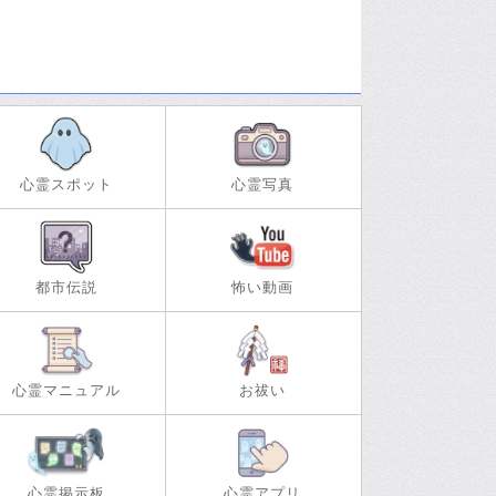
心霊スポット
心霊写真
都市伝説
怖い動画
心霊マニュアル
お祓い
心霊掲示板
心霊アプリ