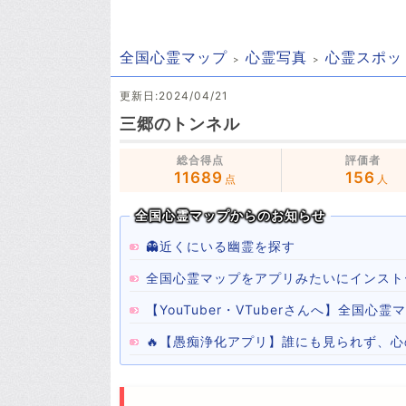
全国心霊マップ
心霊写真
心霊スポッ
更新日:2024/04/21
三郷のトンネル
総合得点
評価者
11689
156
点
人
全国心霊マップからのお知らせ
👻近くにいる幽霊を探す
全国心霊マップをアプリみたいにインスト
【YouTuber・VTuberさんへ】全国
🔥【愚痴浄化アプリ】誰にも見られず、