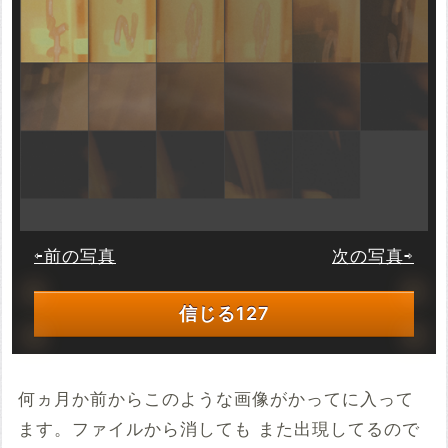
⇦前の写真
次の写真⇨
信じる
127
何ヵ月か前からこのような画像がかってに入って
ます。ファイルから消しても また出現してるので