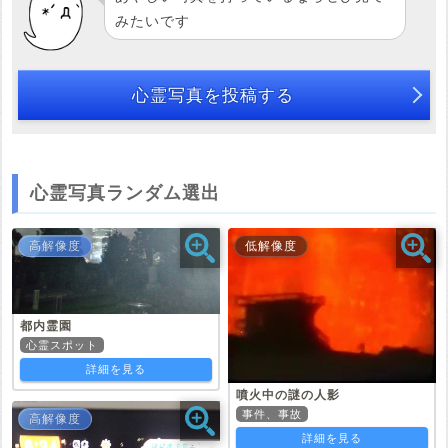
みたいです
心霊写真を投稿する
心霊写真ランダム選出
高解像度
低解像度
都内霊園
心霊スポット
詳細を見る
噴火中の謎の人影
事件、事故
高解像度
詳細を見る