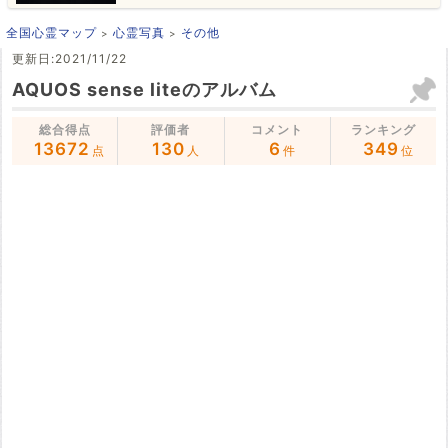
全国心霊マップ
心霊写真
その他
更新日:2021/11/22
AQUOS sense liteのアルバム
総合得点
評価者
コメント
ランキング
13672
130
6
349
点
人
件
位