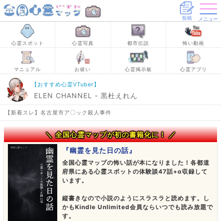
投稿
メニュー
心霊スポット
心霊写真
都市伝説
怖い動画
マニュアル
お祓い
心霊掲示板
心霊アプリ
【おすすめ心霊VTuber】
ELEN CHANNEL - 黒杜えれん
【新着スレ】名古屋市ア〇ック殺人事件
＼ 全国心霊マップが初の書籍化に！ ／
『幽霊を見た日の話』
全国心霊マップの怖い話が本になりました！各都道
府県にある心霊スポットの体験談47話+α収録して
います。
縦書きなので小説のようにスラスラと読めます。し
かもKindle Unlimited会員ならいつでも読み放題で
す。