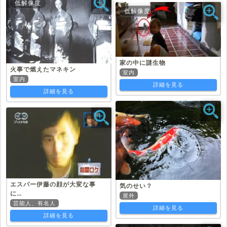
低解像度
低解像度
家の中に謎生物
火事で燃えたマネキン
室内
室内
詳細を見る
詳細を見る
エスパー伊藤の顔が大変な事
気のせい？
に…
屋外
芸能人、有名人
詳細を見る
詳細を見る