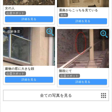
女の人
通路からこっちを見ている
心霊スポット
室内
詳細を見る
詳細を見る
低解像度
建物の窓に大きな顔
階段にて
心霊スポット
心霊スポット
詳細を見る
詳細を見る
全ての写真を見る