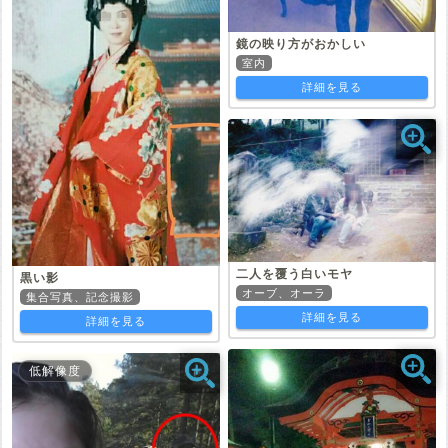
鏡の映り方がおかしい
室内
詳細を見る
二人を覆う白いモヤ
黒い影
オーブ、オーラ
集合写真、記念撮影
詳細を見る
詳細を見る
低解像度