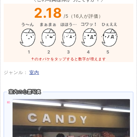
2.18
/
5
（
16
人が評価）
1
2
3
4
5
↑のオバケをタップすると数字が増えます
ジャンル：
室内
室内の心霊写真