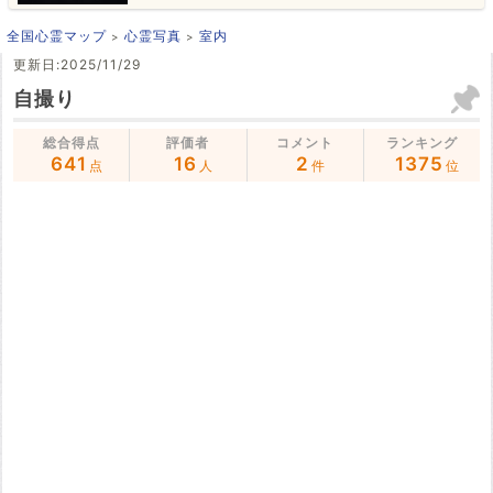
全国心霊マップ
心霊写真
室内
更新日:2025/11/29
自撮り
総合得点
評価者
コメント
ランキング
641
16
2
1375
点
人
件
位