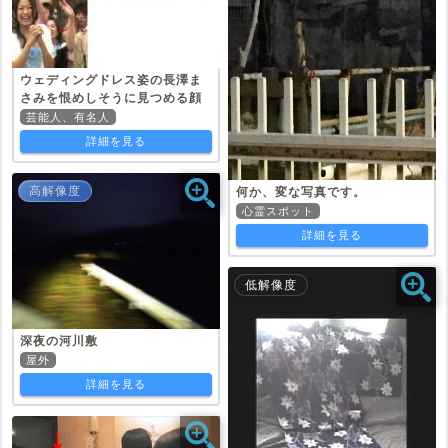
ウェディングドレス姿の長澤ま
さみを恨めしそうに見つめる顔
芸能人、有名人
詳細を見る
高解像度
何か、変な写真です。
心霊スポット
詳細を見る
低解像度
深夜の河川敷
屋外
詳細を見る