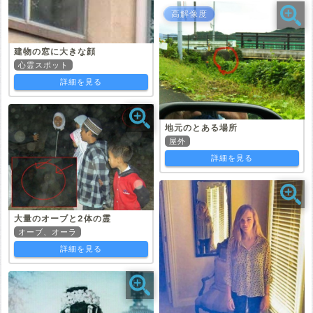
高解像度
建物の窓に大きな顔
心霊スポット
詳細を見る
地元のとある場所
屋外
詳細を見る
大量のオーブと2体の霊
オーブ、オーラ
詳細を見る