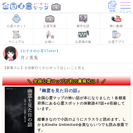
投稿
メニュー
心霊スポット
心霊写真
都市伝説
怖い動画
マニュアル
お祓い
心霊掲示板
心霊アプリ
【おすすめ心霊VTuber】
月ノ美兎
【新着スレ】土合駅行くからやってほしいこと言え
＼ 全国心霊マップが初の書籍化に！ ／
『幽霊を見た日の話』
全国心霊マップの怖い話が本になりました！各都道
府県にある心霊スポットの体験談47話+α収録して
います。
縦書きなので小説のようにスラスラと読めます。し
かもKindle Unlimited会員ならいつでも読み放題で
す。