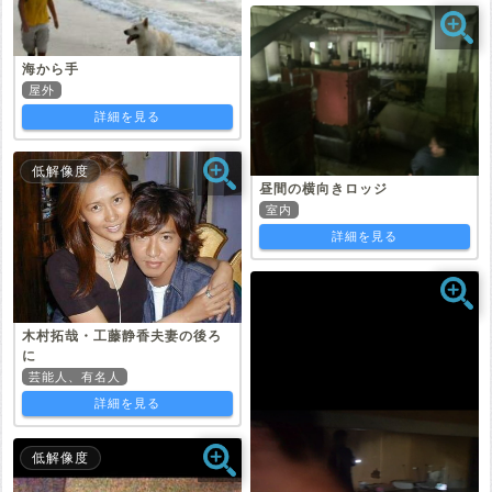
海から手
屋外
詳細を見る
低解像度
昼間の横向きロッジ
室内
詳細を見る
木村拓哉・工藤静香夫妻の後ろ
に
芸能人、有名人
詳細を見る
低解像度