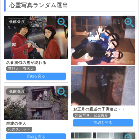
心霊写真ランダム選出
低解像度
名倉潤似の霊が現れる
芸能人、有名人
詳細を見る
低解像度
お正月の親戚の子供達と・・
集合写真、記念撮影
詳細を見る
廃墟の住人
心霊スポット
詳細を見る