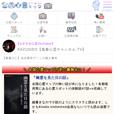
投稿
メニュー
心霊スポット
心霊写真
都市伝説
怖い動画
マニュアル
お祓い
心霊掲示板
心霊アプリ
【おすすめ心霊YouTuber】
KAZUSIDO【孤毒心霊チャンネル.TV】
【新着スレ】名古屋市ア〇ック殺人事件
＼ 全国心霊マップが初の書籍化に！ ／
『幽霊を見た日の話』
全国心霊マップの怖い話が本になりました！各都道
府県にある心霊スポットの体験談47話+α収録して
います。
縦書きなので小説のようにスラスラと読めます。し
かもKindle Unlimited会員ならいつでも読み放題で
す。