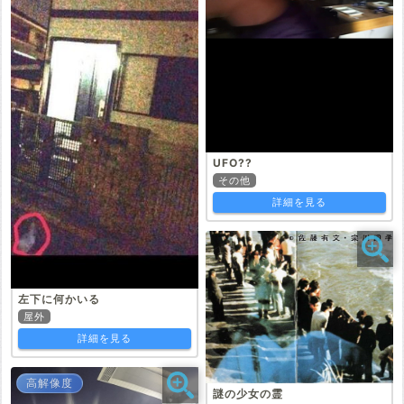
UFO??
その他
詳細を見る
左下に何かいる
屋外
詳細を見る
高解像度
謎の少女の霊