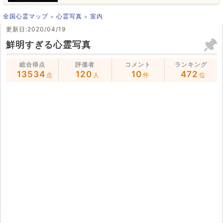
全国心霊マップ
心霊写真
室内
更新日:2020/04/19
鮮明すぎる心霊写真
総合得点
評価者
コメント
ランキング
13534
120
10
472
点
人
件
位