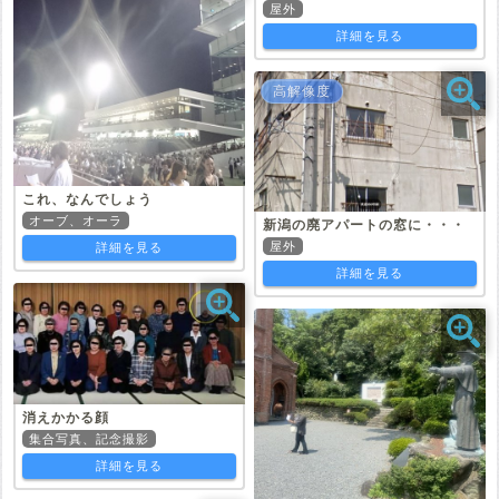
屋外
詳細を見る
高解像度
これ、なんでしょう
オーブ、オーラ
新潟の廃アパートの窓に・・・
屋外
詳細を見る
詳細を見る
消えかかる顔
集合写真、記念撮影
詳細を見る