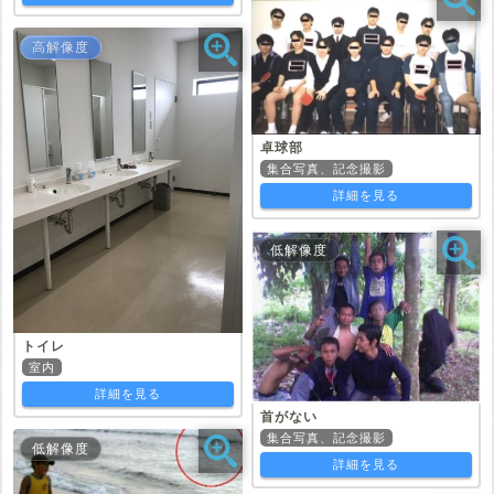
高解像度
卓球部
集合写真、記念撮影
詳細を見る
低解像度
トイレ
室内
詳細を見る
首がない
集合写真、記念撮影
低解像度
詳細を見る