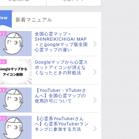
New
新着マニュアル
全国心霊マップ＜
イト
SHINREIKICHIGAI MAP
＞とgoogleマップ版全国
心霊マップの違い
Googleマップから心霊ス
イト
ポットアイコンが消えな
くなったときの対処法
【YouTuber・VTuberさ
イト
んへ】全国心霊マップの
使用許可について
【心霊系YouTuberさん
イト
へ】心霊系YouTuberラン
キングに参加する方法