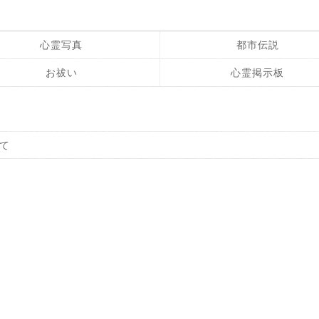
心霊写真
都市伝説
お祓い
心霊掲示板
て