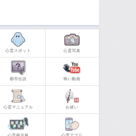
心霊スポット
心霊写真
都市伝説
怖い動画
心霊マニュアル
お祓い
心霊掲示板
心霊アプリ