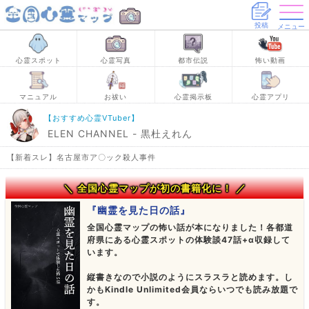
投稿
メニュー
心霊スポット
心霊写真
都市伝説
怖い動画
マニュアル
お祓い
心霊掲示板
心霊アプリ
【おすすめ心霊VTuber】
ELEN CHANNEL - 黒杜えれん
【新着スレ】名古屋市ア〇ック殺人事件
＼ 全国心霊マップが初の書籍化に！ ／
『幽霊を見た日の話』
全国心霊マップの怖い話が本になりました！各都道
府県にある心霊スポットの体験談47話+α収録して
います。
縦書きなので小説のようにスラスラと読めます。し
かもKindle Unlimited会員ならいつでも読み放題で
す。