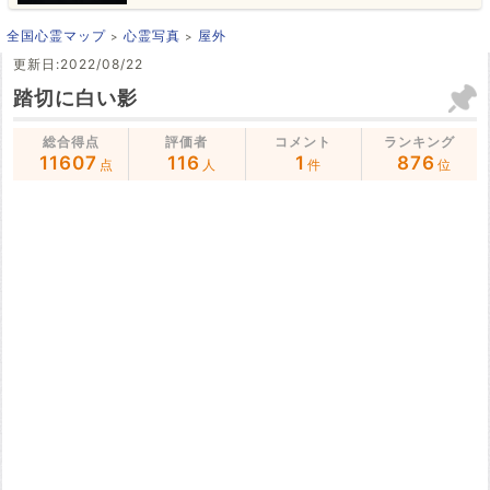
全国心霊マップ
心霊写真
屋外
更新日:2022/08/22
踏切に白い影
総合得点
評価者
コメント
ランキング
11607
116
1
876
点
人
件
位