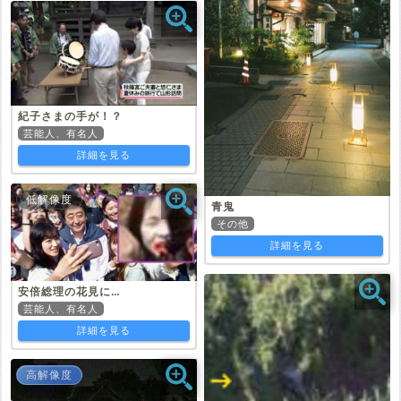
紀子さまの手が！？
芸能人、有名人
詳細を見る
低解像度
青鬼
その他
詳細を見る
安倍総理の花見に…
芸能人、有名人
詳細を見る
高解像度