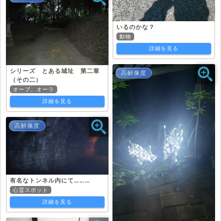
いるのかな？
動物
詳細を見る
シリーズ とある城址 第二章
高解像度
（その二）
オーブ、オーラ
詳細を見る
高解像度
有名なトンネル内にて………
心霊スポット
詳細を見る