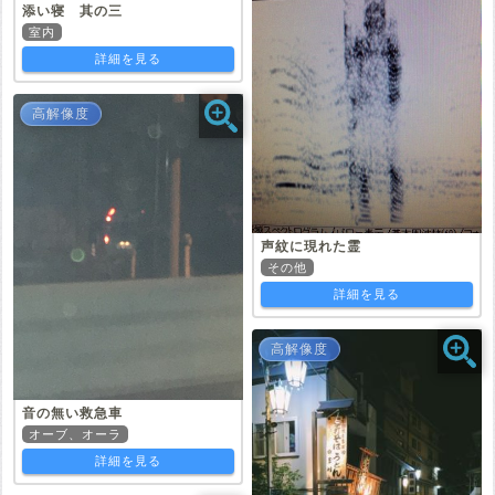
添い寝 其の三
室内
詳細を見る
高解像度
声紋に現れた霊
その他
詳細を見る
高解像度
音の無い救急車
オーブ、オーラ
詳細を見る