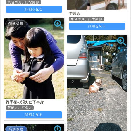
集合写真、記念撮影
詳細を見る
学芸会
集合写真、記念撮影
低解像度
詳細を見る
雅子様の消えた下半身
芸能人、有名人
詳細を見る
高解像度