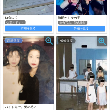
仙台にて
隙間から女の子
心霊スポット
集合写真、記念撮影
詳細を見る
詳細を見る
高解像度
低解像度
バイト先で。髪の毛に