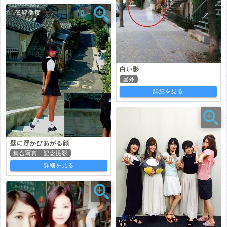
低解像度
白い影
屋外
詳細を見る
壁に浮かびあがる顔
集合写真、記念撮影
詳細を見る