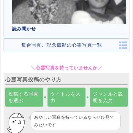
読み聞かせ
集合写真、記念撮影の心霊写真一覧
心霊写真を持っていませんか
心霊写真投稿のやり方
投稿する写真
タイトルを入
ジャンルと説
➧
➧
を選ぶ
力
明を入力
あやしい写真を持っているならぜひ見て
みたいです