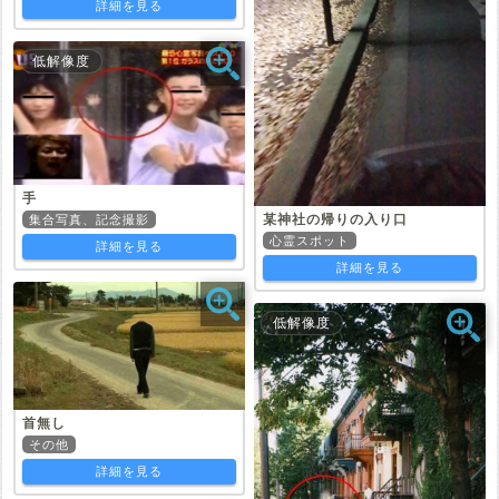
詳細を見る
低解像度
手
某神社の帰りの入り口
集合写真、記念撮影
心霊スポット
詳細を見る
詳細を見る
低解像度
首無し
その他
詳細を見る