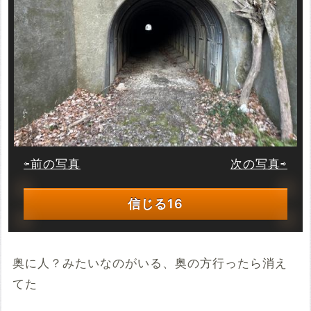
⇦前の写真
次の写真⇨
信じる
16
奥に人？みたいなのがいる、奥の方行ったら消え
てた