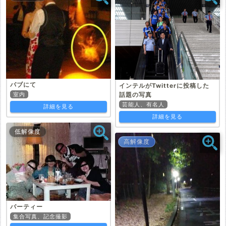
パブにて
インテルがTwitterに投稿した
室内
話題の写真
芸能人、有名人
詳細を見る
詳細を見る
低解像度
高解像度
パーティー
集合写真、記念撮影