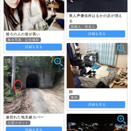
美人声優佳村はるかの足が消え
る
芸能人、有名人
詳細を見る
後ろの人の首が長い
集合写真、記念撮影
詳細を見る
顔
室内
詳細を見る
途切れた地支線カバー
心霊スポット
詳細を見る