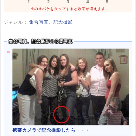
1
2
3
4
5
↑のオバケをタップすると数字が増えます
ジャンル：
集合写真、記念撮影
集合写真、記念撮影の心霊写真
携帯カメラで記念撮影したら・・・