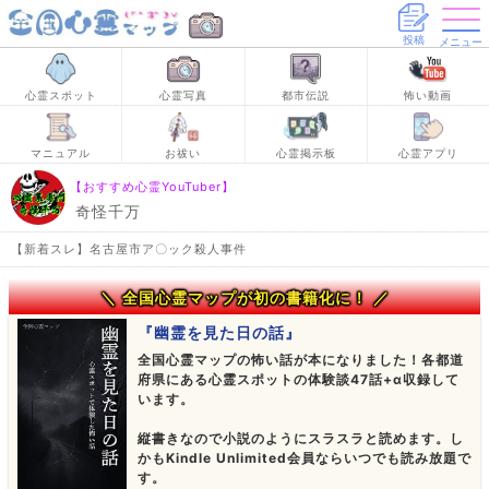
投稿
メニュー
心霊スポット
心霊写真
都市伝説
怖い動画
マニュアル
お祓い
心霊掲示板
心霊アプリ
【おすすめ心霊YouTuber】
奇怪千万
【新着スレ】名古屋市ア〇ック殺人事件
＼ 全国心霊マップが初の書籍化に！ ／
『幽霊を見た日の話』
全国心霊マップの怖い話が本になりました！各都道
府県にある心霊スポットの体験談47話+α収録して
います。
縦書きなので小説のようにスラスラと読めます。し
かもKindle Unlimited会員ならいつでも読み放題で
す。