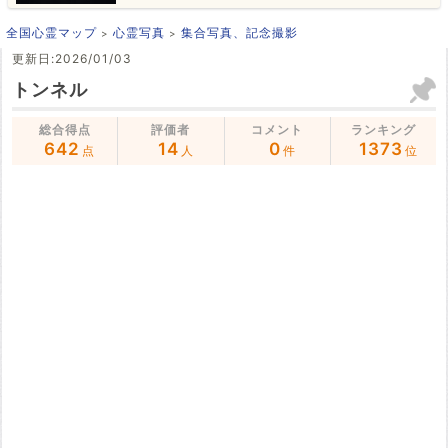
全国心霊マップ
心霊写真
集合写真、記念撮影
更新日:2026/01/03
トンネル
総合得点
評価者
コメント
ランキング
642
14
0
1373
点
人
件
位