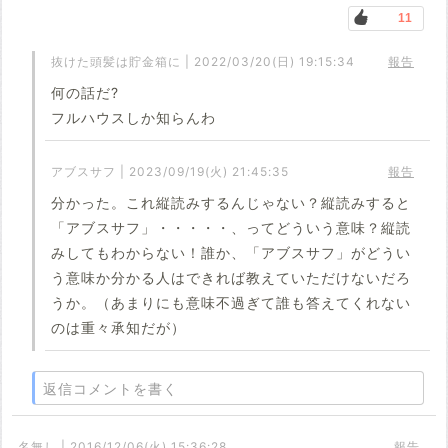
11
抜けた頭髪は貯金箱に | 2022/03/20(日) 19:15:34
報告
何の話だ?
フルハウスしか知らんわ
アブスサフ | 2023/09/19(火) 21:45:35
報告
分かった。これ縦読みするんじゃない？縦読みすると
「アブスサフ」・・・・・、ってどういう意味？縦読
みしてもわからない！誰か、「アブスサフ」がどうい
う意味か分かる人はできれば教えていただけないだろ
うか。（あまりにも意味不過ぎて誰も答えてくれない
のは重々承知だが）
返信コメントを書く
名無し | 2016/12/06(火) 15:36:28
報告