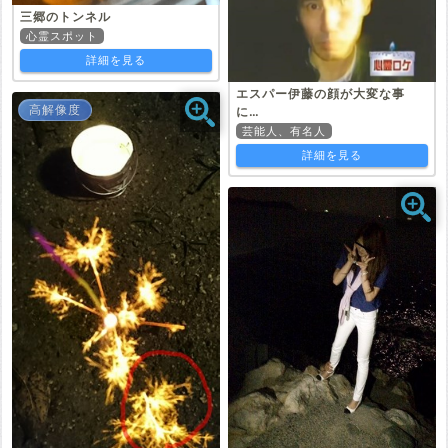
三郷のトンネル
心霊スポット
詳細を見る
エスパー伊藤の顔が大変な事
高解像度
に…
芸能人、有名人
詳細を見る