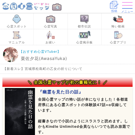
投稿
メニュー
心霊スポット
心霊写真
都市伝説
怖い動画
マニュアル
お祓い
心霊掲示板
心霊アプリ
【おすすめ心霊VTuber】
粟佐夕花(AwasaYuka)
【新着スレ】宮城県松島町の乙女の祈りについて
＼ 全国心霊マップが初の書籍化に！ ／
『幽霊を見た日の話』
全国心霊マップの怖い話が本になりました！各都道
府県にある心霊スポットの体験談47話+α収録して
います。
縦書きなので小説のようにスラスラと読めます。し
かもKindle Unlimited会員ならいつでも読み放題で
す。