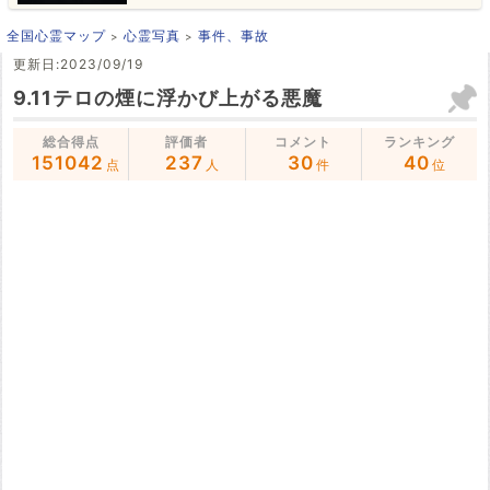
全国心霊マップ
心霊写真
事件、事故
更新日:2023/09/19
9.11テロの煙に浮かび上がる悪魔
総合得点
評価者
コメント
ランキング
151042
237
30
40
点
人
件
位