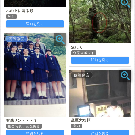
木の上に写る顔
屋外
詳細を見る
高解像度
森にて
心霊スポット
詳細を見る
低解像度
超巨大な顔
有珠サン・・・？
室内
集合写真、記念撮影
詳細を見る
詳細を見る