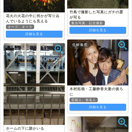
竹島で撮影した写真にガチの霊
花火の火花の中に何かが写り込
が写る
んでいるようにも見える
集合写真、記念撮影
オーブ、オーラ
詳細を見る
詳細を見る
低解像度
木村拓哉・工藤静香夫妻の後ろ
に
芸能人、有名人
詳細を見る
ホームの下に誰かいる