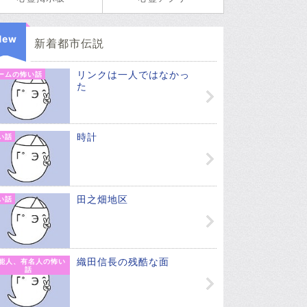
New
新着都市伝説
リンクは一人ではなかっ
ームの怖い話
た
時計
い話
田之畑地区
い話
織田信長の残酷な面
能人、有名人の怖い
話