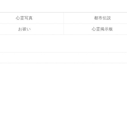
心霊写真
都市伝説
お祓い
心霊掲示板