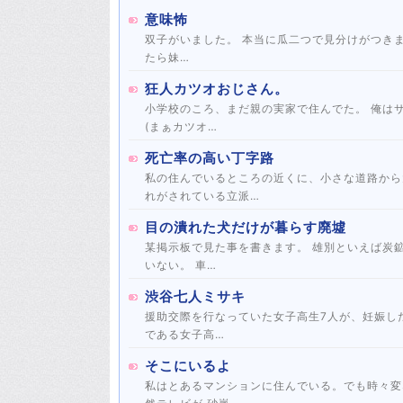
意味怖
双子がいました。 本当に瓜二つで見分けがつき
たら妹…
狂人カツオおじさん。
小学校のころ、まだ親の実家で住んでた。 俺は
(まぁカツオ…
死亡率の高い丁字路
私の住んでいるところの近くに、小さな道路から
れがされている立派…
目の潰れた犬だけが暮らす廃墟
某掲示板で見た事を書きます。 雄別といえば炭
いない。 車…
渋谷七人ミサキ
援助交際を行なっていた女子高生7人が、妊娠し
である女子高…
そこにいるよ
私はとあるマンションに住んでいる。でも時々変