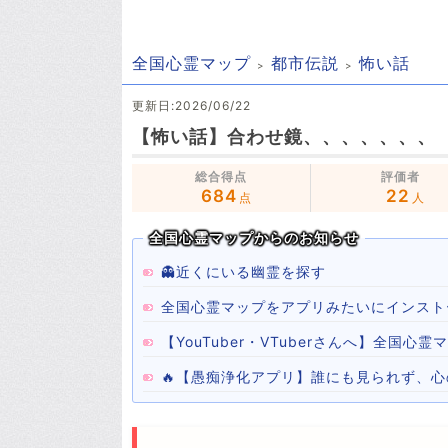
全国心霊マップ
都市伝説
怖い話
更新日:2026/06/22
【怖い話】合わせ鏡、、、、、、、
総合得点
評価者
684
22
点
人
全国心霊マップからのお知らせ
👻近くにいる幽霊を探す
全国心霊マップをアプリみたいにインスト
【YouTuber・VTuberさんへ】全国
🔥【愚痴浄化アプリ】誰にも見られず、