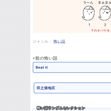
1
2
↑のオバケを
ジャンル：
怖い話
⇦前の怖い話
Beat it
田之畑地区
怖い話ランダムセレクション