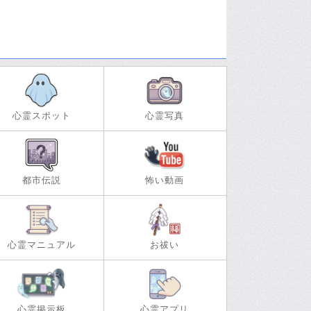
心霊スポット
心霊写真
都市伝説
怖い動画
心霊マニュアル
お祓い
心霊掲示板
心霊アプリ