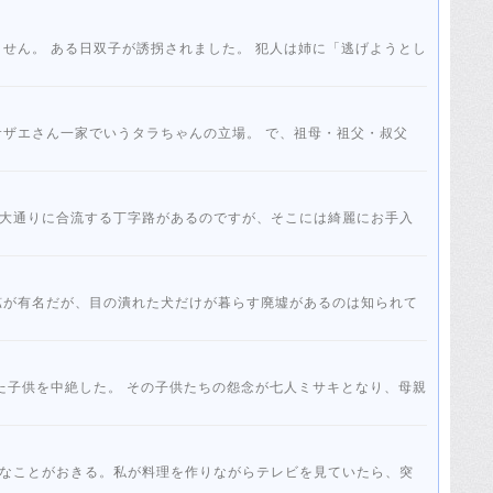
ません。 ある日双子が誘拐されました。 犯人は姉に「逃げようとし
サザエさん一家でいうタラちゃんの立場。 で、祖母・祖父・叔父
大通りに合流する丁字路があるのですが、そこには綺麗にお手入
鉱が有名だが、目の潰れた犬だけが暮らす廃墟があるのは知られて
た子供を中絶した。 その子供たちの怨念が七人ミサキとなり、母親
なことがおきる。私が料理を作りながらテレビを見ていたら、突