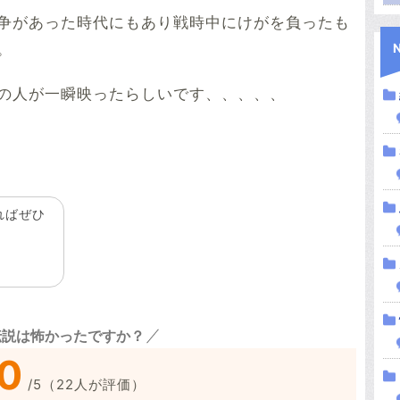
争があった時代にもあり戦時中にけがを負ったも
。
の人が一瞬映ったらしいです、、、、、
ればぜひ
伝説は怖かったですか？
0
/
5
（
22
人が評価）