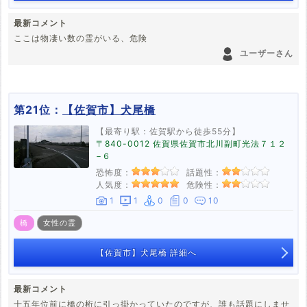
最新コメント
ここは物凄い数の霊がいる、危険
ユーザーさん
第21位：
【佐賀市】犬尾橋
【最寄り駅：佐賀駅から徒歩55分】
〒840-0012 佐賀県佐賀市北川副町光法７１２
−６
恐怖度：
話題性：
人気度：
危険性：
1
1
0
0
10
橋
女性の霊
【佐賀市】犬尾橋 詳細へ
最新コメント
十五年位前に橋の桁に引っ掛かっていたのですが、誰も話題にしませ