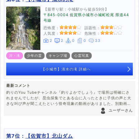
【最寄り駅：小城駅から徒歩59分】
〒845-0004 佐賀県小城市小城町松尾 県道44
号線
恐怖度：
話題性：
人気度：
危険性：
2
2
0
0
33
川・滝
少年の霊
キャンプ場
心霊写真
【小城市】清水の滝 詳細へ
最新コメント
釣りのYou Tubeチャンネル『釣りよかでしょう』で場所は明確にさ
れませんでしたが、昆虫採集でとある山に入ったときに子供の声と大
きな叫び声が聞こえたという怪奇現象の動画がありました。別動画で
そのことを釣りちゃんねる仲間と話していましたが、そのとき場所の
ユーザーさん
話になって、確か三日月の山奥と言ってました。それを聞いたチャン
ネル仲間が『うわ、そこ。やばかかもしれんよ？昔何があったか知ら
んやろ？』と険しい顔をしていました。三日月町に山はないですが、
近くにある山で心霊スポットがないか調べてみたら、この滝がヒット
第7位：
【佐賀市】北山ダム
しました。直接場所を言ってたわけではないので信憑性に欠けます