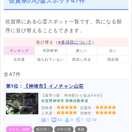
佐賀県の心霊スポット47件
2件
7件
4件
佐賀県にある心霊スポット一覧です。気になる順
序に並び替えることもできます。
並び替え（
※各項目について
）
ランキング
市区町村
新しい
古い
注目度
知られていない
肝試し向き
現在地
全47件
第1位：
【神埼市】イノチャン山荘
【最寄り駅：神埼駅から徒歩44分】
佐賀県神埼市 長崎自動車道
恐怖度：
話題性：
人気度：
危険性：
1
32
0
1
79
ホテル・旅館
稲川淳二
少年の霊
廃墟