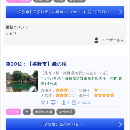
【佐賀市】佐賀駅近くの廃ホテル(ホテル佐賀？) 詳細へ
最新コメント
なぜ？
ユーザーさん
第20位：
【嬉野市】轟の滝
【最寄り駅：嬉野温泉駅から徒歩37分】
〒843-0301 佐賀県嬉野市嬉野町大字下宿丙 国
道34号線
恐怖度：
話題性：
人気度：
危険性：
1
4
1
0
3
川・滝
声
自殺の名所
女性の霊
【嬉野市】轟の滝 詳細へ