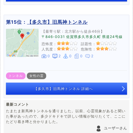
第15位：
【多久市】旧馬神トンネル
【最寄り駅：北方駅から徒歩46分】
〒846-0031 佐賀県多久市多久町 県道24号線
恐怖度：
話題性：
人気度：
危険性：
0
2
0
0
2
トンネル
女性の霊
【多久市】旧馬神トンネル 詳細へ
最新コメント
たまたま新馬神トンネルを通りました。以前、心霊現象があると聞い
た事があったので、多少ドキドキで詳しい情報が知りたくて、ここに
たどり着き噂と分かりました。
ユーザーさん