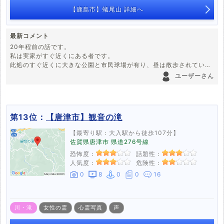
【鹿島市】蟻尾山 詳細へ
最新コメント
20年程前の話です。
私は実家がすぐ近くにある者です。
此処のすぐ近くに大きな公園と市民球場が有り、昼は散歩されている
方や運動に来る方も居ます。しかし、球場は夜21時消灯、公園は22時
ユーザーさん
に消灯すると辺りは真っ暗になります。
とある日の夜23時頃、寝る為に家の電気も消して自室で休んでいたら
公園の方から子供がはしゃぐ様な声が何回か響いて直ぐに静まりまし
た。
第13位：
【唐津市】観音の滝
外は小さい星が見えるほどの暗闇で懐中電灯の灯りも見えませんでし
た。
【最寄り駅：大入駅から徒歩107分】
因みに公園に行くための道である家の前を通った車はありませんでし
佐賀県唐津市 県道276号線
た。行きも帰りも。
恐怖度：
話題性：
その後は私も眠ってしまったのでよくわかりません。
人気度：
危険性：
あの声はなんだったのでしょうか？20年以上経った今でもわかりませ
ん。
0
8
0
0
16
川・滝
女性の霊
心霊写真
声