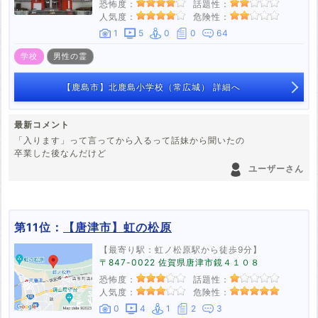
恐怖度：
話題性：
集落の方（同僚が周辺在住）からもそういった話を聞きませんし。
人気度：
危険性：
1
5
0
0
64
学校
男性の霊
【鹿島市】北鹿島小学校（常広城） 詳細へ
最新コメント
「入ります」って言ってから入るって話妹から聞いたの
卒業した後なんだけど
ユーザーさん
第11位：
【唐津市】虹の松原
【最寄り駅：虹ノ松原駅から徒歩9分】
〒847-0022 佐賀県唐津市鏡４１０８
恐怖度：
話題性：
人気度：
危険性：
0
4
1
2
3