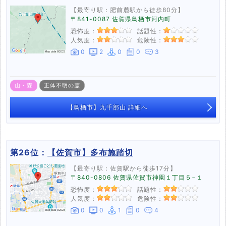
【最寄り駅：肥前麓駅から徒歩80分】
〒841-0087 佐賀県鳥栖市河内町
恐怖度：
話題性：
人気度：
危険性：
0
2
0
0
3
山・森
正体不明の霊
【鳥栖市】九千部山 詳細へ
第26位：
【佐賀市】多布施踏切
【最寄り駅：佐賀駅から徒歩17分】
〒840-0806 佐賀県佐賀市神園１丁目５−１
恐怖度：
話題性：
人気度：
危険性：
0
0
1
0
4