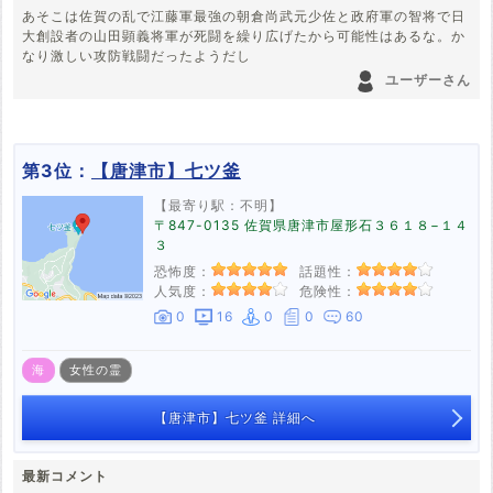
あそこは佐賀の乱で江藤軍最強の朝倉尚武元少佐と政府軍の智将で日
大創設者の山田顕義将軍が死闘を繰り広げたから可能性はあるな。か
なり激しい攻防戦闘だったようだし
ユーザーさん
第3位：
【唐津市】七ツ釜
【最寄り駅：不明】
〒847-0135 佐賀県唐津市屋形石３６１８−１４
３
恐怖度：
話題性：
人気度：
危険性：
0
16
0
0
60
海
女性の霊
【唐津市】七ツ釜 詳細へ
最新コメント