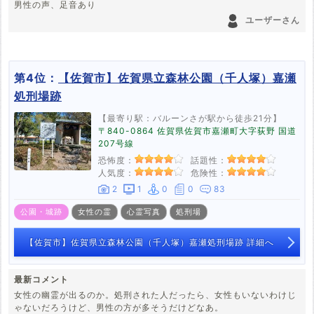
男性の声、足音あり
ユーザーさん
第4位：
【佐賀市】佐賀県立森林公園（千人塚）嘉瀬
処刑場跡
【最寄り駅：バルーンさが駅から徒歩21分】
〒840-0864 佐賀県佐賀市嘉瀬町大字荻野 国道
207号線
恐怖度：
話題性：
人気度：
危険性：
2
1
0
0
83
公園・城跡
女性の霊
心霊写真
処刑場
【佐賀市】佐賀県立森林公園（千人塚）嘉瀬処刑場跡 詳細へ
最新コメント
女性の幽霊が出るのか。処刑された人だったら、女性もいないわけじ
ゃないだろうけど、男性の方が多そうだけどなあ。