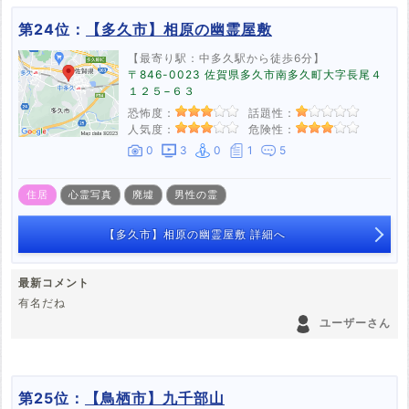
第24位：
【多久市】相原の幽霊屋敷
【最寄り駅：中多久駅から徒歩6分】
〒846-0023 佐賀県多久市南多久町大字長尾４
１２５−６３
恐怖度：
話題性：
人気度：
危険性：
0
3
0
1
5
住居
心霊写真
廃墟
男性の霊
【多久市】相原の幽霊屋敷 詳細へ
最新コメント
有名だね
ユーザーさん
第25位：
【鳥栖市】九千部山