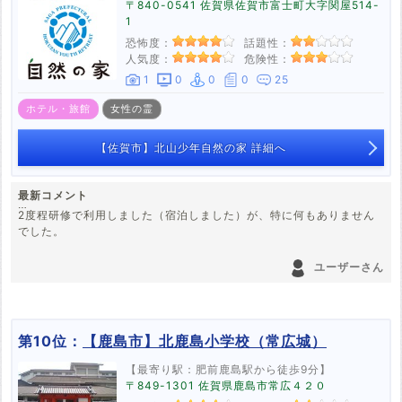
〒840-0541 佐賀県佐賀市富士町大字関屋514-
1
恐怖度：
話題性：
人気度：
危険性：
1
0
0
0
25
ホテル・旅館
女性の霊
【佐賀市】北山少年自然の家 詳細へ
最新コメント
2度程研修で利用しました（宿泊しました）が、特に何もありません
でした。
学校行事で研修の一環として宿泊することが多いようです。
ユーザーさん
「学校行事」と「教員の怪談」は常にワンセットのため、こういった
話が出来上がったように感じます。
第10位：
【鹿島市】北鹿島小学校（常広城）
周辺には北部九州で人気の「北山キャンプ場」もありますし、そこで
そういった話も聞かないので、創作の域を出ないように思えます（※
【最寄り駅：肥前鹿島駅から徒歩9分】
個人の感想です）
〒849-1301 佐賀県鹿島市常広４２０