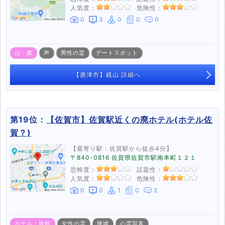
人気度：
危険性：
0
3
0
0
0
山・森
声
男性の霊
デートスポット
【唐津市】鏡山 詳細へ
第19位：
【佐賀市】佐賀駅近くの廃ホテル(ホテル佐
賀？)
【最寄り駅：佐賀駅から徒歩4分】
〒840-0816 佐賀県佐賀市駅南本町１２１
恐怖度：
話題性：
人気度：
危険性：
0
0
1
0
2
ホテル・旅館
女性の霊
廃墟
心霊写真