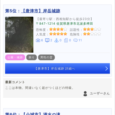
第5位：
【唐津市】岸岳城跡
【最寄り駅：西相知駅から徒歩23分】
〒847-1214 佐賀県唐津市北波多稗田
恐怖度：
話題性：
人気度：
危険性：
6
2
0
0
11
公園・城跡
祟り
男性の霊
【唐津市】岸岳城跡 詳細へ
最新コメント
ここは本物。間違いなく超がつくほどの特級。
ユーザーさん
第6位：
【小城市】清水の滝