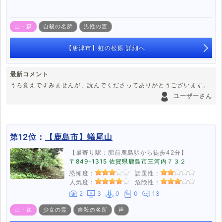
山・森
自殺の名所
男性の霊
【唐津市】虹の松原 詳細へ
最新コメント
うろ覚えですみませんが、読んでくださってありがとうございます。
ユーザーさん
第12位：
【鹿島市】蟻尾山
【最寄り駅：肥前鹿島駅から徒歩42分】
〒849-1315 佐賀県鹿島市三河内７３２
恐怖度：
話題性：
人気度：
危険性：
2
3
0
0
13
山・森
少女の霊
自殺の名所
声