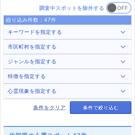
調査中スポットを除外する
絞り込み件数：
47
件
キーワードを指定する
市区町村を指定する
佐賀市
唐津市
鳥栖市
多久市
ジャンルを指定する
11件
9件
3件
2件
伊万里市
武雄市
鹿島市
小城市
トンネル
学校
住居
ホテル・旅館
特徴を指定する
1件
3件
3件
2件
3件
1件
2件
6件
嬉野市
神埼市
吉野ヶ里町
上峰町
山・森
道・峠
公園・城跡
墓地・慰霊碑
デートスポット
パワースポット
キャンプ場
稲川淳二
心霊現象を指定する
6件
1件
1件
2件
7件
1件
9件
2件
3件
1件
3件
1件
白石町
太良町
海
湖（池）・ダム
川・滝
橋
自殺の名所
廃墟
処刑場
少年の霊
少女の霊
男性の霊
女性の霊
条件をクリア
条件で絞り込む
2件
1件
1件
5件
4件
3件
5件
6件
2件
4件
1件
16件
20件
神社・寺
駅・踏切
その他
老婆の霊
正体不明の霊
足音
声
1件
1件
1件
1件
4件
1件
9件
人影
心霊写真
祟り