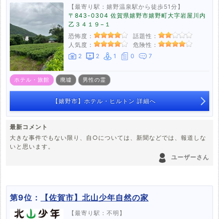
【最寄り駅：嬉野温泉駅から徒歩51分】
〒843-0304 佐賀県嬉野市嬉野町大字岩屋川内
乙３４１９−１
恐怖度：
話題性：
人気度：
危険性：
2
2
1
0
7
ホテル・旅館
廃墟
男性の霊
【嬉野市】ホテル・ヒルトン 詳細へ
最新コメント
大きな事件でもない限り、自○については、新聞などでは、報道しな
いと思います。
ユーザーさん
第9位：
【佐賀市】北山少年自然の家
【最寄り駅：不明】