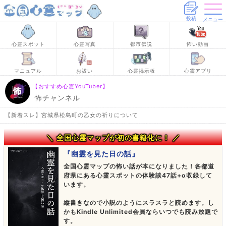
投稿
メニュー
心霊スポット
心霊写真
都市伝説
怖い動画
マニュアル
お祓い
心霊掲示板
心霊アプリ
【おすすめ心霊YouTuber】
怖チャンネル
【新着スレ】宮城県松島町の乙女の祈りについて
＼ 全国心霊マップが初の書籍化に！ ／
『幽霊を見た日の話』
全国心霊マップの怖い話が本になりました！各都道
府県にある心霊スポットの体験談47話+α収録して
います。
縦書きなので小説のようにスラスラと読めます。し
かもKindle Unlimited会員ならいつでも読み放題で
す。