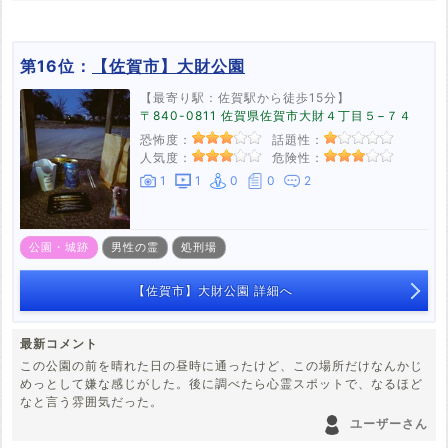
第16位：
【佐賀市】大財公園
【最寄り駅：佐賀駅から徒歩15分】
〒840-0811 佐賀県佐賀市大財４丁目５−７４
恐怖度：
話題性：
人気度：
危険性：
1
1
0
0
2
公園・城跡
男性の霊
処刑場
【佐賀市】大財公園 詳細へ
最新コメント
この公園の前を晴れた日の昼時に通ったけど、この場所だけなんかじ
めっとして嫌な感じがした。後に調べたら心霊スポットで、なるほど
なと言う雰囲気だった。
ユーザーさん