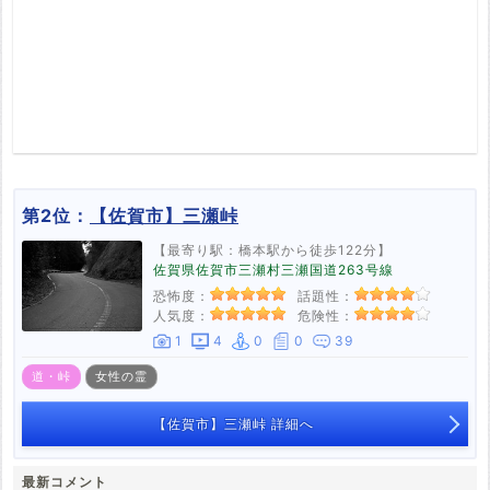
第2位：
【佐賀市】三瀬峠
【最寄り駅：橋本駅から徒歩122分】
佐賀県佐賀市三瀬村三瀬国道263号線
恐怖度：
話題性：
人気度：
危険性：
1
4
0
0
39
道・峠
女性の霊
【佐賀市】三瀬峠 詳細へ
最新コメント