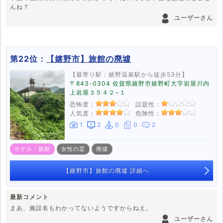
んね？
ユーザーさん
第22位：
【嬉野市】旅館の廃墟
【最寄り駅：嬉野温泉駅から徒歩53分】
〒843-0304 佐賀県嬉野市嬉野町大字岩屋川内
上岩屋３５４２−１
恐怖度：
話題性：
人気度：
危険性：
1
2
0
0
2
ホテル・旅館
女性の霊
廃墟
【嬉野市】旅館の廃墟 詳細へ
最新コメント
まあ、施設名もわかってないようですからねえ。
ユーザーさん