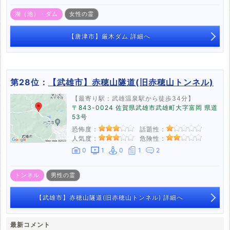
湖（池）・ダム
女性の霊
【唐津市】厳木ダム 詳細へ
第28位：
【武雄市】赤穂山隧道(旧赤穂山トンネル)
【最寄り駅：武雄温泉駅から徒歩34分】
〒843-0024 佐賀県武雄市武雄町大字富岡 県道
53号
恐怖度：
話題性：
人気度：
危険性：
0
1
0
1
2
トンネル
男性の霊
【武雄市】赤穂山隧道(旧赤穂山トンネル) 詳細へ
最新コメント