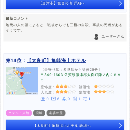
【唐津市】観音の滝 詳細へ
最新コメント
地元の人の話によると 戦後からでも三桁の自殺、事故の死者がある
そうです。
ユーザーさん
第14位：
【太良町】亀崎海上ホテル
【最寄り駅：多良駅から徒歩25分】
〒849-1603 佐賀県藤津郡太良町陣ノ内２５８
５
恐怖度：
話題性：
人気度：
危険性：
0
6
0
1
1
ホテル・旅館
廃墟
老婆の霊
【太良町】亀崎海上ホテル 詳細へ