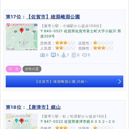
第17位：
【佐賀市】雄淵雌淵公園
【最寄り駅：小城駅から徒歩109分】
〒840-0521 佐賀県佐賀市富士町大字小副川 県
道209号
恐怖度：
話題性：
人気度：
危険性：
0
5
1
0
0
川・滝
女性の霊
【佐賀市】雄淵雌淵公園 詳細へ
第18位：
【唐津市】鏡山
【最寄り駅：虹ノ松原駅から徒歩19分】
〒847-0022 佐賀県唐津市鏡６０５２−２０
恐怖度：
話題性：