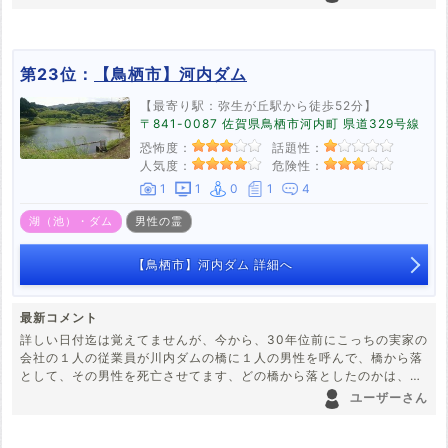
第23位：
【鳥栖市】河内ダム
【最寄り駅：弥生が丘駅から徒歩52分】
〒841-0087 佐賀県鳥栖市河内町 県道329号線
恐怖度：
話題性：
人気度：
危険性：
1
1
0
1
4
湖（池）・ダム
男性の霊
【鳥栖市】河内ダム 詳細へ
最新コメント
詳しい日付迄は覚えてませんが、今から、30年位前にこっちの実家の
会社の１人の従業員が川内ダムの橋に１人の男性を呼んで、橋から落
として、その男性を死亡させてます、どの橋から落としたのかは、分
かりませんが、死亡させた男性は、たったの懲役3年−5年です、実際
ユーザーさん
の話です