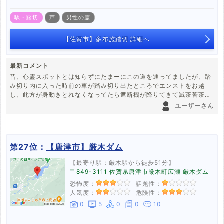
駅・踏切
声
男性の霊
【佐賀市】多布施踏切 詳細へ
最新コメント
昔、心霊スポットとは知らずにたまーにこの道を通ってましたが、踏
み切り内に入った時前の車が踏み切り出たところでエンストをお越
し、此方が身動きとれなくなってたら遮断機が降りてきて滅茶苦茶焦
った覚えがあります。反対車線をむりくり出ていけたので難を逃れら
ユーザーさん
れたから良かったですが…今思い返してもゾッとする。
第27位：
【唐津市】厳木ダム
【最寄り駅：厳木駅から徒歩51分】
〒849-3111 佐賀県唐津市厳木町広瀬 厳木ダム
恐怖度：
話題性：
人気度：
危険性：
0
5
0
0
10