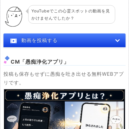
YouTubeでこの心霊スポットの動画を見
かけませんでしたか？
動画を投稿する
CM「愚痴浄化アプリ」
投稿も保存もせずに愚痴を吐き出せる無料WEBアプ
※YouTubeのURL
リです。
必須
例：https://www.youtube.com/watch?v=***********
例：https://youtu.be/***********
投稿する