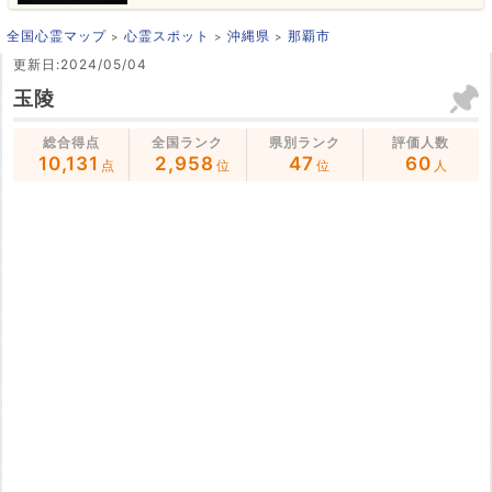
全国心霊マップ
心霊スポット
沖縄県
那覇市
更新日:2024/05/04
玉陵
総合得点
全国ランク
県別ランク
評価人数
10,131
2,958
47
60
点
位
位
人