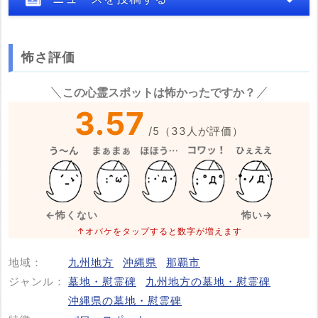
怖さ評価
※心霊体験談や怖い話はコメント欄での投稿をお願いします。
この心霊スポットは怖かったですか？
※事件・事故の内容
必須
3.57
/
5
（
33
人が評価）
※事件・事故が起きた日付
必須
←怖くない
怖い→
↑オバケをタップすると数字が増えます
地域：
九州地方
沖縄県
那覇市
投稿する
ジャンル：
墓地・慰霊碑
九州地方の墓地・慰霊碑
沖縄県の墓地・慰霊碑