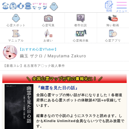
投稿
メニュー
心霊スポット
心霊写真
都市伝説
怖い動画
マニュアル
お祓い
心霊掲示板
心霊アプリ
【おすすめ心霊VTuber】
繭玉 ザクロ / Mayutama Zakuro
【新着スレ】名古屋市ア〇ック殺人事件
＼ 全国心霊マップが初の書籍化に！ ／
『幽霊を見た日の話』
全国心霊マップの怖い話が本になりました！各都道
府県にある心霊スポットの体験談47話+α収録して
います。
縦書きなので小説のようにスラスラと読めます。し
かもKindle Unlimited会員ならいつでも読み放題で
す。