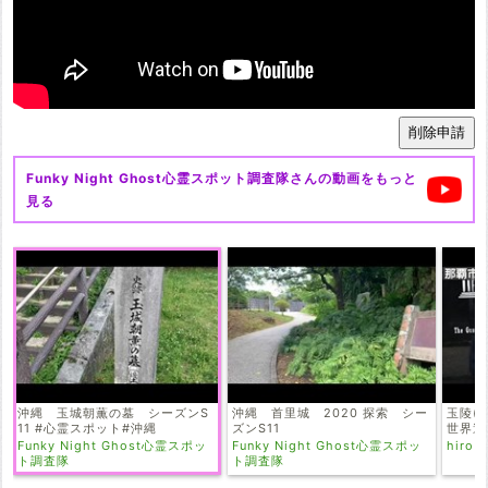
Funky Night Ghost心霊スポット調査隊
さんの動画をもっと
見る
沖縄 玉城朝薫の墓 シーズンS
沖縄 首里城 2020 探索 シー
玉陵(
11 #心霊スポット#沖縄
ズンS11
世界遺
Funky Night Ghost心霊スポッ
Funky Night Ghost心霊スポッ
hiro 
ト調査隊
ト調査隊