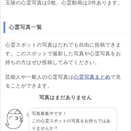
玉陵の心霊写真は0枚、心霊動画は3件あります。
こちらのサイト
心霊写真一覧
※「共有HTML」はパソコンでしか取得できないようです
心霊スポットの写真はだれでも自由に投稿できま
※共有HTML
必須
す。このスポットで撮影した写真や心霊写真をお
持ちの方はぜひ投稿してみてください。
例：<iframe src="https://www.google.com/maps/embed?
pb=******" width="600" height="450" frameborder="0"
芸能人や一般人の心霊写真は
style="border:0;" allowfullscreen="" aria-hidden="false"
心霊写真まとめ
で見
tabindex="0"></iframe>
ることができます。
コメント
写真はまだありません
写真募集中です！
この心霊スポットの写真をお持ちではあ
りませんか？