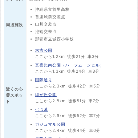
沖縄県立首里高校
首里城前交差点
山川交差点
周辺施設
池端交差点
那覇市立城西小学校
末吉公園
ここから1.2km
徒歩21分
車3分
真嘉比南公園（ハーフムーンヒル）
ここから1.3km
徒歩24分
車3分
国際通り
ここから2.3km
徒歩42分
車5分
近くの心
緑が丘公園
霊スポッ
ここから2.8km
徒歩51分
車7分
ト
七つ墓
ここから2.9km
徒歩52分
車7分
ガジュマル公園
ここから2.4km
徒歩44分
車6分