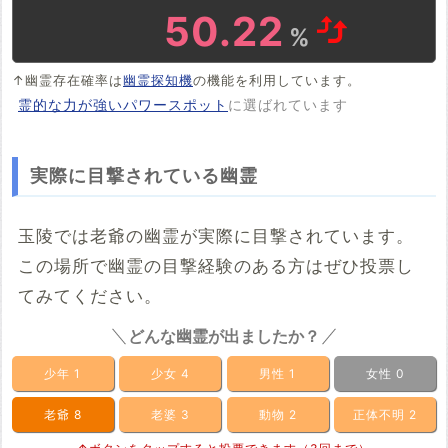
49.83
%
↑幽霊存在確率は
幽霊探知機
の機能を利用しています。
霊的な力が強いパワースポット
に選ばれています
実際に目撃されている幽霊
玉陵では老爺の幽霊が実際に目撃されています。
この場所で幽霊の目撃経験のある方はぜひ投票し
てみてください。
どんな幽霊が出ましたか？
少年
1
少女
4
男性
1
女性
0
老爺
8
老婆
3
動物
2
正体不明
2