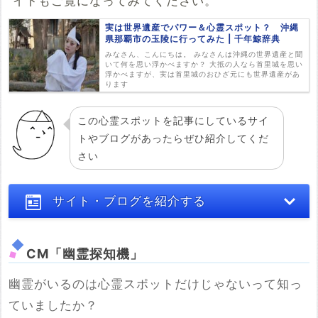
イトもご覧になってみてください。
実は世界遺産でパワー＆心霊スポット？ 沖縄
県那覇市の玉陵に行ってみた | 千年鯨辞典
みなさん、こんにちは。 みなさんは沖縄の世界遺産と聞
いて何を思い浮かべますか？ 大抵の人なら首里城を思い
浮かべますが、実は首里城のおひざ元にも世界遺産があ
ります
この心霊スポットを記事にしているサイ
トやブログがあったらぜひ紹介してくだ
さい
サイト・ブログを紹介する
CM「幽霊探知機」
幽霊がいるのは心霊スポットだけじゃないって知っ
ていましたか？
※サイト・ブログのURL
必須