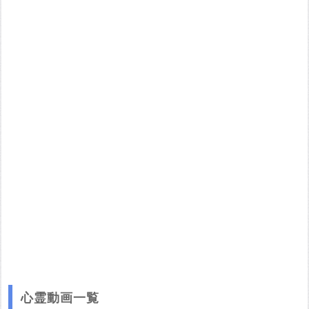
他サイトの画像を無断で転載することは法律で禁止されていま
す。 画像をお借りする場合は事前に権利者から許可を貰ってくだ
さい。
またその際は必ず引用元のURLを入力してください。
投稿する
心霊動画一覧