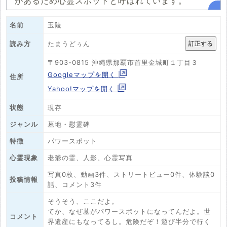
があるため心霊スポットと呼ばれています。
名前
玉陵
たまうどぅん
読み方
〒903-0815 沖縄県那覇市首里金城町１丁目３
Googleマップを開く
住所
Yahoo!マップを開く
状態
現存
ジャンル
墓地・慰霊碑
特徴
パワースポット
心霊現象
老爺の霊、人影、心霊写真
写真0枚、動画3件、ストリートビュー0件、体験談0
投稿情報
話、コメント3件
そうそう、ここだよ。
てか、なぜ墓がパワースポットになってんだよ。世
コメント
界遺産にもなってるし。危険だぞ！遊び半分で行く