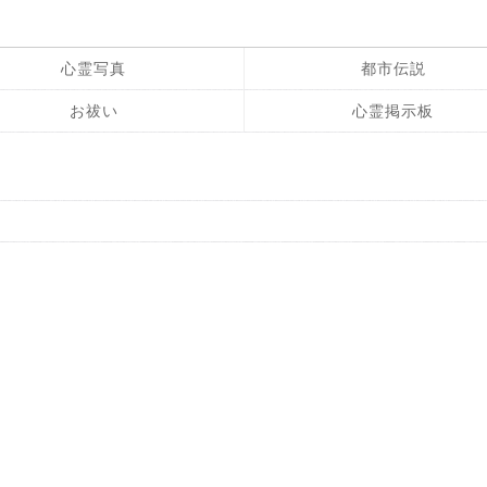
心霊写真
都市伝説
お祓い
心霊掲示板