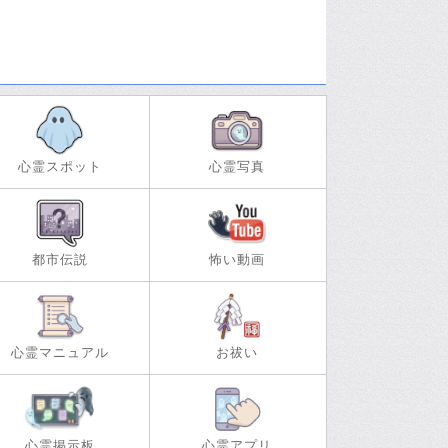
心霊スポット
心霊写真
都市伝説
怖い動画
心霊マニュアル
お祓い
心霊掲示板
心霊アプリ