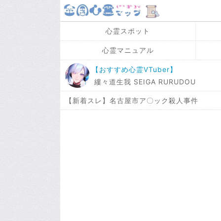
心霊スポット
心霊マニュアル
【おすすめ心霊VTuber】
縷々道生我 SEIGA RURUDOU
【新着スレ】名古屋市ア〇ック殺人事件