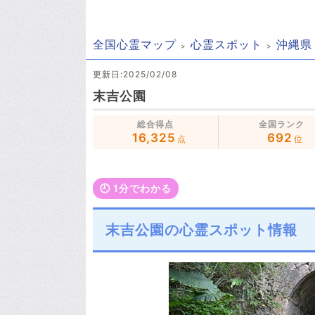
全国心霊マップ
心霊スポット
沖縄県
更新日:2025/02/08
末吉公園
総合得点
全国ランク
16,325
692
点
位
🕘️ 1分でわかる
末吉公園の心霊スポット情報