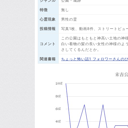
ジャンル
公園・城跡
特徴
無し
心霊現象
男性の霊
投稿情報
写真1枚、動画8件、ストリートビュ
この公園はもともと神高い土地の神
コメント
白い着物の髪の長い女性の神様のよ
さしてくるんだとか。
関連書籍
ちょっと怖い話1 フォロワーさんの