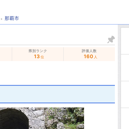
那覇市
県別ランク
評価人数
13
160
位
人