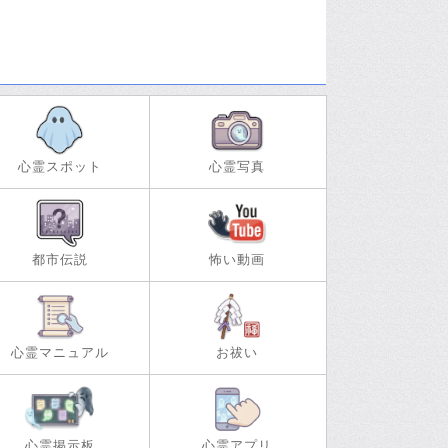
心霊スポット
心霊写真
都市伝説
怖い動画
心霊マニュアル
お祓い
心霊掲示板
心霊アプリ