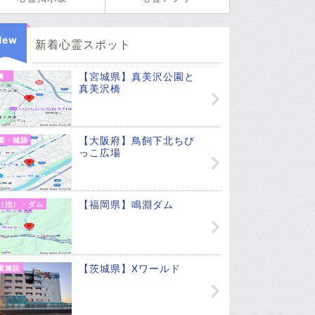
New
新着心霊スポット
【宮城県】真美沢公園と
橋
真美沢橋
【大阪府】鳥飼下北ちび
園・城跡
っこ広場
【福岡県】鳴淵ダム
（池）・ダム
【茨城県】Xワールド
業施設