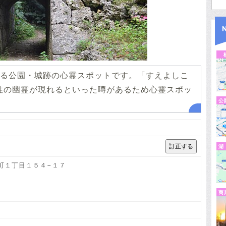
る公園・城跡の心霊スポットです。「すえよしこ
性の幽霊が現れるといった噂があるため心霊スポッ
公
湖
名町１丁目１５４−１７
商