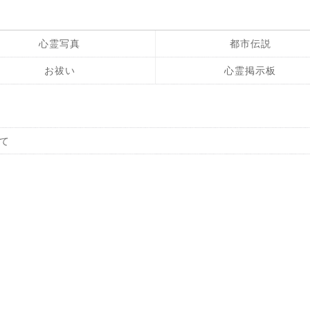
心霊写真
都市伝説
お祓い
心霊掲示板
て