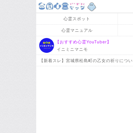
心霊スポット
心霊マニュアル
【おすすめ心霊YouTuber】
イニミニマニモ
【新着スレ】宮城県松島町の乙女の祈りについ