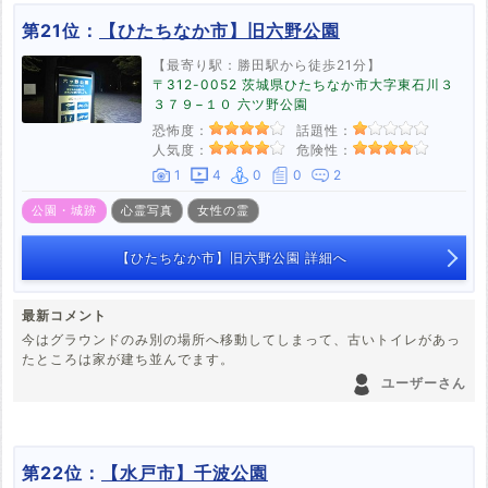
第21位：
【ひたちなか市】旧六野公園
【最寄り駅：勝田駅から徒歩21分】
〒312-0052 茨城県ひたちなか市大字東石川３
３７９−１０ 六ツ野公園
恐怖度：
話題性：
人気度：
危険性：
1
4
0
0
2
公園・城跡
心霊写真
女性の霊
【ひたちなか市】旧六野公園 詳細へ
最新コメント
今はグラウンドのみ別の場所へ移動してしまって、古いトイレがあっ
たところは家が建ち並んでます。
ユーザーさん
第22位：
【水戸市】千波公園