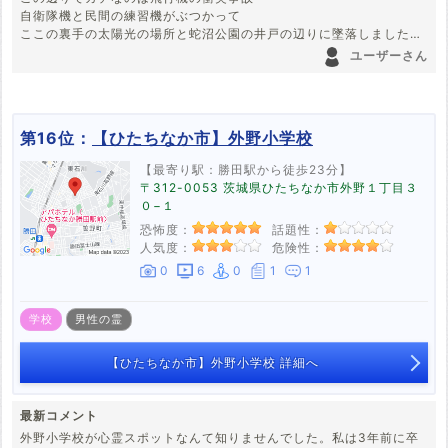
自衛隊機と民間の練習機がぶつかって
ここの裏手の太陽光の場所と蛇沼公園の井戸の辺りに墜落しました。
まあ霊話は聞いたことないけど。
ユーザーさん
第16位：
【ひたちなか市】外野小学校
【最寄り駅：勝田駅から徒歩23分】
〒312-0053 茨城県ひたちなか市外野１丁目３
０−１
恐怖度：
話題性：
人気度：
危険性：
0
6
0
1
1
学校
男性の霊
【ひたちなか市】外野小学校 詳細へ
最新コメント
外野小学校が心霊スポットなんて知りませんでした。私は3年前に卒