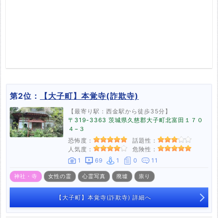
第2位：
【大子町】本覚寺(詐欺寺)
【最寄り駅：西金駅から徒歩35分】
〒319-3363 茨城県久慈郡大子町北富田１７０
４−３
恐怖度：
話題性：
人気度：
危険性：
1
69
1
0
11
神社・寺
女性の霊
心霊写真
廃墟
祟り
【大子町】本覚寺(詐欺寺) 詳細へ