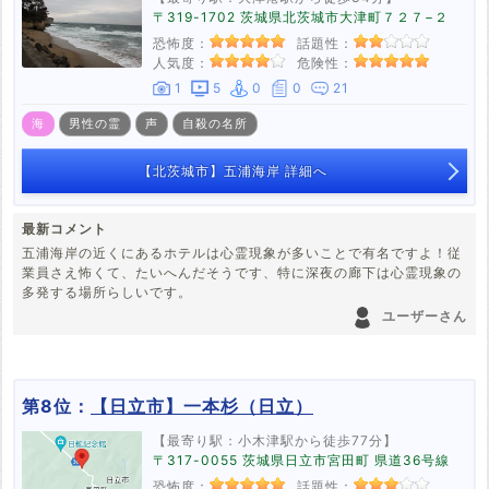
〒319-1702 茨城県北茨城市大津町７２７−２
恐怖度：
話題性：
人気度：
危険性：
1
5
0
0
21
海
男性の霊
声
自殺の名所
【北茨城市】五浦海岸 詳細へ
最新コメント
五浦海岸の近くにあるホテルは心霊現象が多いことで有名ですよ！従
業員さえ怖くて、たいへんだそうです、特に深夜の廊下は心霊現象の
多発する場所らしいです。
ユーザーさん
第8位：
【日立市】一本杉（日立）
【最寄り駅：小木津駅から徒歩77分】
〒317-0055 茨城県日立市宮田町 県道36号線
恐怖度：
話題性：