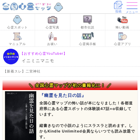
投稿
メニュー
心霊スポット
心霊写真
都市伝説
怖い動画
マニュアル
お祓い
心霊掲示板
心霊アプリ
【おすすめ心霊YouTuber】
イニミニマニモ
【新着スレ】二宮神社
＼ 全国心霊マップが初の書籍化に！ ／
『幽霊を見た日の話』
全国心霊マップの怖い話が本になりました！各都道
府県にある心霊スポットの体験談47話+α収録して
います。
縦書きなので小説のようにスラスラと読めます。し
かもKindle Unlimited会員ならいつでも読み放題で
す。