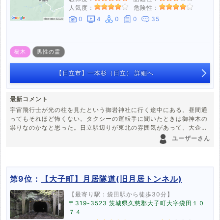
人気度：
危険性：
0
4
0
0
35
樹木
男性の霊
【日立市】一本杉（日立） 詳細へ
最新コメント
宇宙飛行士が光の柱を見たという御岩神社に行く途中にある。昼間通
ってもそれほど怖くない。タクシーの運転手に聞いたときは御神木の
祟りなのかなと思った。日立駅辺りが東北の雰囲気があって、大企業
もあって開けているのに物寂しい場所。
ユーザーさん
第9位：
【大子町】月居隧道(旧月居トンネル)
【最寄り駅：袋田駅から徒歩30分】
〒319-3523 茨城県久慈郡大子町大字袋田１０
７４