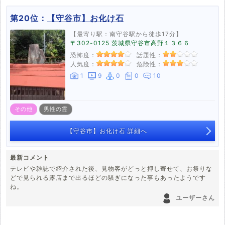
1986年8月の台風10号で流されました。
第20位：
【守谷市】お化け石
寿橋はその後しばらくしてから出来て、自殺者なんて聞いた事が無い
です。
【最寄り駅：南守谷駅から徒歩17分】
〒302-0125 茨城県守谷市高野１３６６
夜中に何度か徒歩で通りましたが、人通りも車通りもあまり無いで
恐怖度：
話題性：
す。
人気度：
危険性：
変な気配もありませんよ。
1
9
0
0
10
その他
男性の霊
【守谷市】お化け石 詳細へ
最新コメント
テレビや雑誌で紹介された後、見物客がどっと押し寄せて、お祭りな
どで見られる露店まで出るほどの騒ぎになった事もあったようです
ね。
ユーザーさん