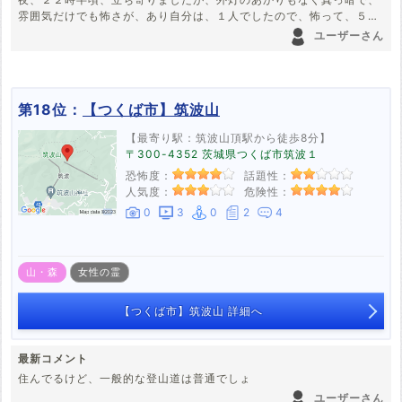
雰囲気だけでも怖さが、あり自分は、１人でしたので、怖って、５分
といられませんでした。あの雰囲気だと霊が、出そうな雰囲気
ユーザーさん
第18位：
【つくば市】筑波山
【最寄り駅：筑波山頂駅から徒歩8分】
〒300-4352 茨城県つくば市筑波１
恐怖度：
話題性：
人気度：
危険性：
0
3
0
2
4
山・森
女性の霊
【つくば市】筑波山 詳細へ
最新コメント
住んでるけど、一般的な登山道は普通でしょ
ユーザーさん