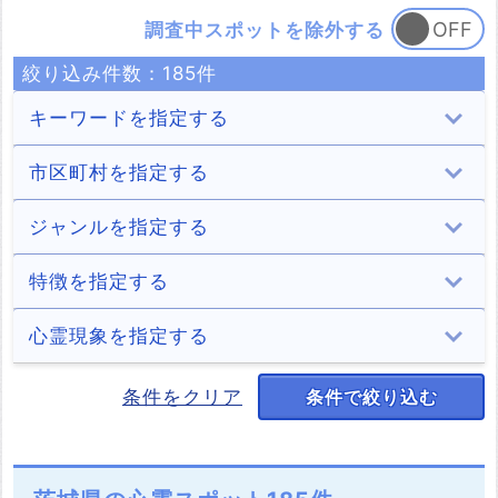
調査中スポットを除外する
絞り込み件数：
185
件
キーワードを指定する
市区町村を指定する
水戸市
日立市
土浦市
石岡市
ジャンルを指定する
17件
8件
19件
6件
結城市
龍ケ崎市
下妻市
常総市
トンネル
病院
学校
住居
特徴を指定する
1件
8件
2件
4件
12件
6件
5件
15件
常陸太田市
高萩市
北茨城市
笠間市
ホテル・旅館
商業施設
遊園地
山・森
2chオカルト住
神隠し
パワースポット
稲川淳二
心霊現象を指定する
民
1件
2件
6件
10件
7件
6件
1件
8件
1件
1件
1件
1件
取手市
牛久市
つくば市
ひたちなか市
道・峠
公園・城跡
墓地・慰霊碑
海
少年の霊
少女の霊
男性の霊
女性の霊
条件をクリア
条件で絞り込む
自殺の名所
廃墟
処刑場
火事
3件
1件
14件
13件
13件
29件
9件
5件
14件
17件
51件
67件
6件
46件
3件
3件
鹿嶋市
守谷市
常陸大宮市
那珂市
湖（池）・ダム
川・滝
橋
神社・寺
老爺の霊
老婆の霊
動物の霊
正体不明の霊
解体済み
1件
5件
6件
1件
18件
10件
6件
13件
5件
1件
1件
18件
12件
筑西市
坂東市
稲敷市
かすみがうら市
駅・踏切
樹木
村・集落
その他
足音
声
ラップ音
人影