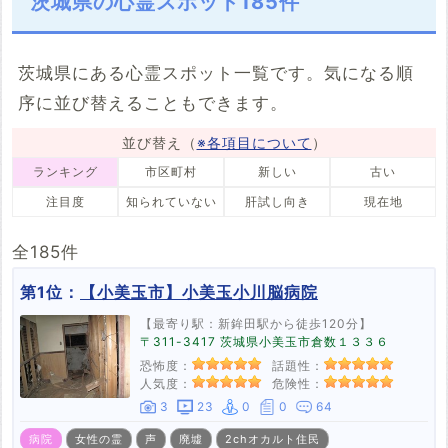
茨城県の心霊スポット185件
2件
1件
9件
5件
3件
2件
4件
13件
10件
27件
2件
7件
桜川市
神栖市
行方市
鉾田市
心霊写真
祟り
5件
3件
1件
5件
19件
6件
茨城県にある心霊スポット一覧です。気になる順
つくばみらい市
小美玉市
茨城町
大洗町
序に並び替えることもできます。
2件
2件
4件
2件
東海村
大子町
美浦村
阿見町
並び替え（
※各項目について
）
2件
5件
2件
4件
ランキング
市区町村
新しい
古い
境町
3件
注目度
知られていない
肝試し向き
現在地
全185件
第1位：
【小美玉市】小美玉小川脳病院
【最寄り駅：新鉾田駅から徒歩120分】
〒311-3417 茨城県小美玉市倉数１３３６
恐怖度：
話題性：
人気度：
危険性：
3
23
0
0
64
病院
女性の霊
声
廃墟
2chオカルト住民