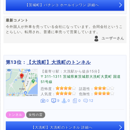
【茨城町】パチンコ ホールインワン 詳細へ
最新コメント
今外国人が外車を売っている会社になっています。合同会社というこ
とらしい。転用され、普通に車売って営業しています。
ユーザーさん
第13位：
【大洗町】大洗町のトンネル
【最寄り駅：大洗駅から徒歩15分】
〒311-1311 茨城県東茨城郡大洗町大貫町 国道
51号線
恐怖度：
話題性：
人気度：
危険性：
0
9
0
0
12
トンネル
女性の霊
【大洗町】大洗町のトンネル 詳細へ