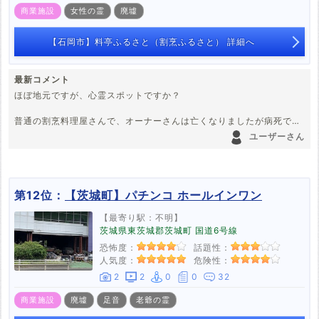
商業施設
女性の霊
廃墟
【石岡市】料亭ふるさと（割烹ふるさと） 詳細へ
最新コメント
ほぼ地元ですが、心霊スポットですか？
普通の割烹料理屋さんで、オーナーさんは亡くなりましたが病死で
す。
ユーザーさん
第12位：
【茨城町】パチンコ ホールインワン
【最寄り駅：不明】
茨城県東茨城郡茨城町 国道6号線
恐怖度：
話題性：
人気度：
危険性：
2
2
0
0
32
商業施設
廃墟
足音
老爺の霊