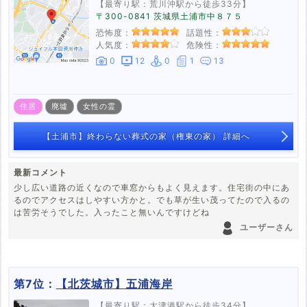
【最寄り駅：荒川沖駅から徒歩33分】
〒300-0841 茨城県土浦市中８７５
恐怖度：
話題性：
人気度：
危険性：
0
12
0
1
13
住居
廃墟
女性の霊
【土浦市】終わらない葬式の家（権東の家） 詳細へ
最新コメント
少し広い道路の近くなので車窓からもよく見えます。住宅街の中にあ
るのでアクセスはしやすい方かと。でも草が生い茂ってたので入るの
は苦労そうでした。入ったこと無いんですけどね
ユーザーさん
第7位：
【北茨城市】五浦海岸
【最寄り駅：大津港駅から徒歩34分】