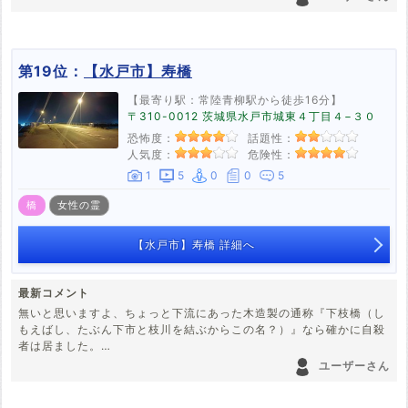
第19位：
【水戸市】寿橋
【最寄り駅：常陸青柳駅から徒歩16分】
〒310-0012 茨城県水戸市城東４丁目４−３０
恐怖度：
話題性：
人気度：
危険性：
1
5
0
0
5
橋
女性の霊
【水戸市】寿橋 詳細へ
最新コメント
無いと思いますよ、ちょっと下流にあった木造製の通称『下枝橋（し
もえばし、たぶん下市と枝川を結ぶからこの名？）』なら確かに自殺
者は居ました。
ユーザーさん
年配の男性です。