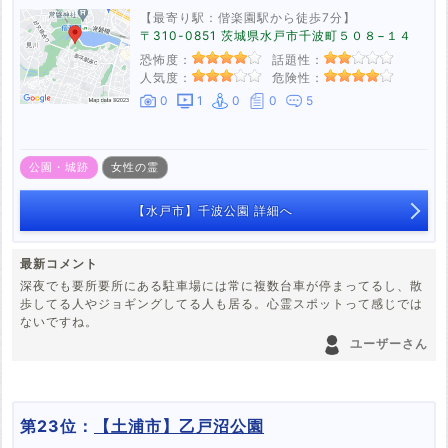
【最寄り駅：偕楽園駅から徒歩7分】
〒310-0851 茨城県水戸市千波町５０８−１４
恐怖度：
話題性：
人気度：
危険性：
0
1
0
0
5
公園・城跡
女性の霊
【水戸市】千波公園 詳細へ
最新コメント
深夜でも要所要所にある駐車場には常に複数台車が停まってるし、散
歩してる人やジョギングしてる人も居る。心霊スポットって感じでは
ないですね。
ユーザーさん
第23位：
【土浦市】乙戸沼公園