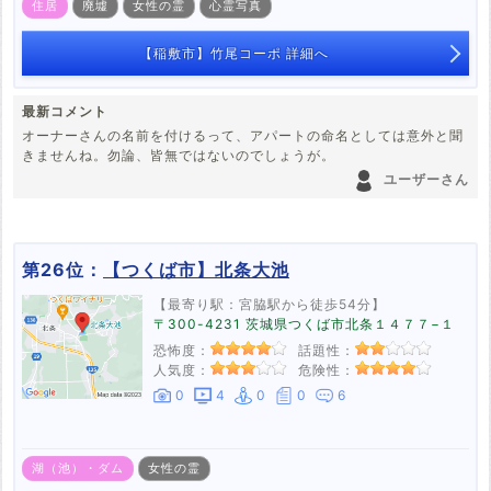
住居
廃墟
女性の霊
心霊写真
【稲敷市】竹尾コーポ 詳細へ
最新コメント
オーナーさんの名前を付けるって、アパートの命名としては意外と聞
きませんね。勿論、皆無ではないのでしょうが。
ユーザーさん
第26位：
【つくば市】北条大池
【最寄り駅：宮脇駅から徒歩54分】
〒300-4231 茨城県つくば市北条１４７７−１
恐怖度：
話題性：
人気度：
危険性：
0
4
0
0
6
湖（池）・ダム
女性の霊