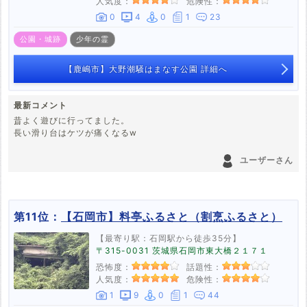
人気度：
危険性：
0
4
0
1
23
公園・城跡
少年の霊
【鹿嶋市】大野潮騒はまなす公園 詳細へ
最新コメント
昔よく遊びに行ってました。
長い滑り台はケツが痛くなるw
森で薄暗いところは本能的に近づきたくなかったですね。
ユーザーさん
友人が肝試しで深夜に赴いた時、得体の知れない物にずっとついてこ
られたそうな。
第11位：
【石岡市】料亭ふるさと（割烹ふるさと）
【最寄り駅：石岡駅から徒歩35分】
〒315-0031 茨城県石岡市東大橋２１７１
恐怖度：
話題性：
人気度：
危険性：
1
9
0
1
44