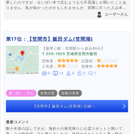
業したのですが、せいぜい本で読むような七不思議しか聞いたことあ
りません、私が鈍かったのかもしれませんが、実際に行った人は本当
に見たのでしょうか。また、それほど危険度が高いんでしょうか。約
ユーザーさん
10年前にはお泊り会もやっていて、肝試しもやっていたとのことで
す。
第17位：
【笠間市】飯田ダム(笠間湖)
【最寄り駅：笠間駅から徒歩86分】
〒309-1605 茨城県笠間市飯田
恐怖度：
話題性：
人気度：
危険性：
0
14
0
0
1
湖（池）・ダム
女性の霊
自殺の名所
【笠間市】飯田ダム(笠間湖) 詳細へ
最新コメント
数十年前の話しですが、海釣りの帰宅帰りに心霊スポットと聞いて、
夜、２２時半頃、立ち寄りましたが、外灯のあかりもなく真っ暗で、