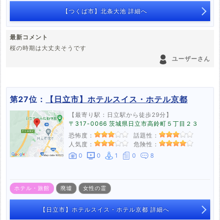
【つくば市】北条大池 詳細へ
最新コメント
桜の時期は大丈夫そうです
ユーザーさん
第27位：
【日立市】ホテルスイス・ホテル京都
【最寄り駅：日立駅から徒歩29分】
〒317-0066 茨城県日立市高鈴町５丁目２３
恐怖度：
話題性：
人気度：
危険性：
0
0
1
0
8
ホテル・旅館
廃墟
女性の霊
【日立市】ホテルスイス・ホテル京都 詳細へ