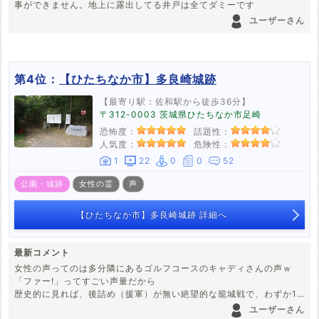
事ができません。地上に露出してる井戸は全てダミーです
ユーザーさん
第4位：
【ひたちなか市】多良崎城跡
【最寄り駅：佐和駅から徒歩36分】
〒312-0003 茨城県ひたちなか市足崎
恐怖度：
話題性：
人気度：
危険性：
1
22
0
0
52
公園・城跡
女性の霊
声
【ひたちなか市】多良崎城跡 詳細へ
最新コメント
女性の声ってのは多分隣にあるゴルフコースのキャディさんの声ｗ
「ファー!」ってすごい声量だから
歴史的に見れば、後詰め（援軍）が無い絶望的な籠城戦で、わずか1
日で陥落って話だから根切り（皆殺し）かな?
ユーザーさん