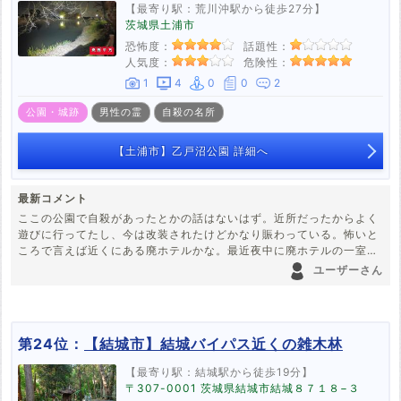
【最寄り駅：荒川沖駅から徒歩27分】
茨城県土浦市
恐怖度：
話題性：
人気度：
危険性：
1
4
0
0
2
公園・城跡
男性の霊
自殺の名所
【土浦市】乙戸沼公園 詳細へ
最新コメント
ここの公園で自殺があったとかの話はないはず。近所だったからよく
遊びに行ってたし、今は改装されたけどかなり賑わっている。怖いと
ころで言えば近くにある廃ホテルかな。最近夜中に廃ホテルの一室で
火事があって消防車が来てたな。
ユーザーさん
第24位：
【結城市】結城バイパス近くの雑木林
【最寄り駅：結城駅から徒歩19分】
〒307-0001 茨城県結城市結城８７１８−３