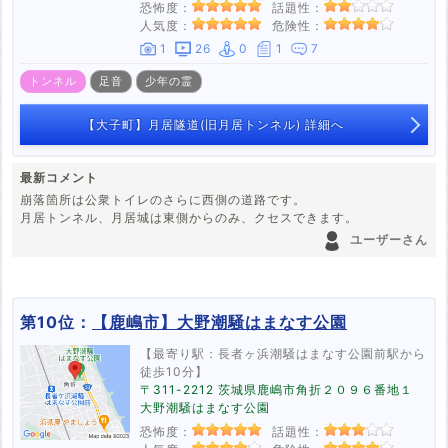
恐怖度：
話題性：
人気度：
危険性：
1
26
0
1
7
トンネル
足音
少年の霊
【大子町】月居隧道(旧月居トンネル) 詳細へ
最新コメント
崩落箇所は公衆トイレのさらに西側の道路です。
月居トンネル、月居城は東側からのみ、クセスできます。
ユーザーさん
第10位：
【鹿嶋市】大野潮騒はまなす公園
【最寄り駅：長者ヶ浜潮騒はまなす公園前駅から
徒歩10分】
〒311-2212 茨城県鹿嶋市角折２０９６番地１
大野潮騒はまなす公園
恐怖度：
話題性：