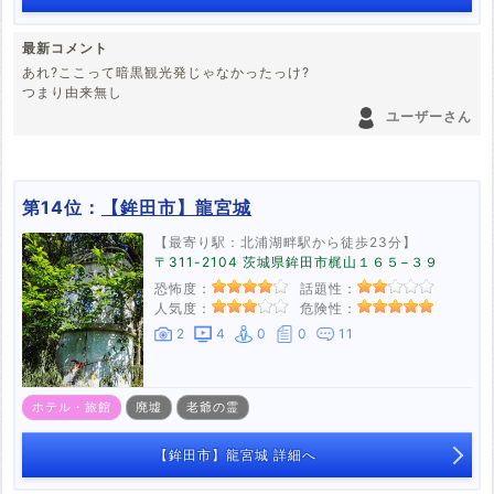
最新コメント
あれ?ここって暗黒観光発じゃなかったっけ?
つまり由来無し
ユーザーさん
第14位：
【鉾田市】龍宮城
【最寄り駅：北浦湖畔駅から徒歩23分】
〒311-2104 茨城県鉾田市梶山１６５−３９
恐怖度：
話題性：
人気度：
危険性：
2
4
0
0
11
ホテル・旅館
廃墟
老爺の霊
【鉾田市】龍宮城 詳細へ