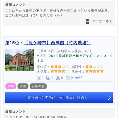
最新コメント
ここに向かう途中の車内で、奇妙な声か聞こえたという報告がある。
霊に行動を読まれているのだろうか？
ユーザーさん
第15位：
【龍ケ崎市】西洋館（竹内農場）
【最寄り駅：入地駅から徒歩38分】
〒301-0041 茨城県龍ケ崎市若柴町２２４０−８
６３
恐怖度：
話題性：
人気度：
危険性：
1
4
0
0
7
住居
廃墟
女性の霊
【龍ケ崎市】西洋館（竹内農場） 詳細へ
最新コメント
この辺りでガチなのは飛行機の衝突事故