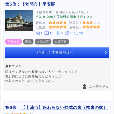
第5位：
【笠間市】平安閣
【最寄り駅：岩間駅から徒歩46分】
〒319-0205 茨城県笠間市押辺１９２
恐怖度：
話題性：
人気度：
危険性：
1
10
0
1
24
商業施設
廃墟
女性の霊
心霊写真
【笠間市】平安閣 詳細へ
最新コメント
顔は全く見ないが和服っぽい人が中央に立ってる
場所的に言えば白無垢なんだろうけど
狩衣とか束帯っぽくも見えるな
左側のガラスにも一名
ユーザーさん
第6位：
【土浦市】終わらない葬式の家（権東の家）