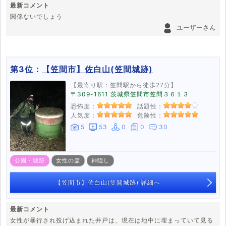
最新コメント
関係ないでしょう
ユーザーさん
第3位：
【笠間市】佐白山(笠間城跡)
【最寄り駅：笠間駅から徒歩27分】
〒309-1611 茨城県笠間市笠間３６１３
恐怖度：
話題性：
人気度：
危険性：
5
53
0
0
30
公園・城跡
女性の霊
神隠し
【笠間市】佐白山(笠間城跡) 詳細へ
最新コメント
女性が暴行され投げ込まれた井戸は、現在は地中に埋まっていて見る