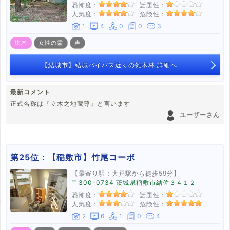
恐怖度：
話題性：
人気度：
危険性：
1
4
0
0
3
樹木
女性の霊
声
【結城市】結城バイパス近くの雑木林 詳細へ
最新コメント
正式名称は『立木之地蔵尊』と言います
ユーザーさん
第25位：
【稲敷市】竹尾コーポ
【最寄り駅：大戸駅から徒歩59分】
〒300-0734 茨城県稲敷市結佐３４１２
恐怖度：
話題性：
人気度：
危険性：
2
6
1
0
4