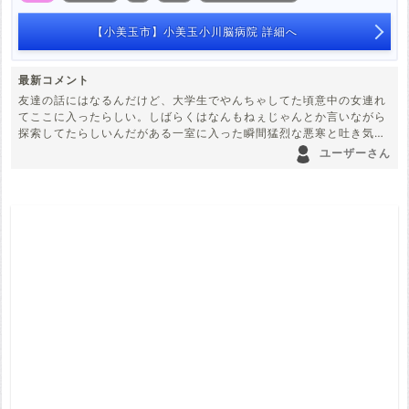
【小美玉市】小美玉小川脳病院 詳細へ
最新コメント
友達の話にはなるんだけど、大学生でやんちゃしてた頃意中の女連れ
てここに入ったらしい。しばらくはなんもねぇじゃんとか言いながら
探索してたらしいんだがある一室に入った瞬間猛烈な悪寒と吐き気が
してぶっ倒れたらしい。そんで救急搬送(散歩中に突然倒れたと言った
ユーザーさん
らしい)されたって。特に体に異常はなく病院着いた頃には意識が戻っ
たどころかピンピンしてたらしいが、結局その体験から心霊スポット
とかは一切行かなくなったって。ちなみにその連れてった女の子とは
そのあと２年ぐらい付き合ったけど相手の浮気で別れたってさ。