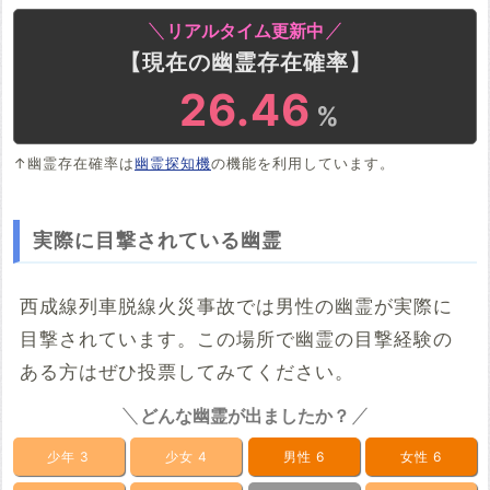
リアルタイム更新中
【現在の幽霊存在確率】
26.46
%
↑幽霊存在確率は
幽霊探知機
の機能を利用しています。
実際に目撃されている幽霊
西成線列車脱線火災事故では男性の幽霊が実際に
目撃されています。この場所で幽霊の目撃経験の
ある方はぜひ投票してみてください。
どんな幽霊が出ましたか？
少年
3
少女
4
男性
6
女性
6