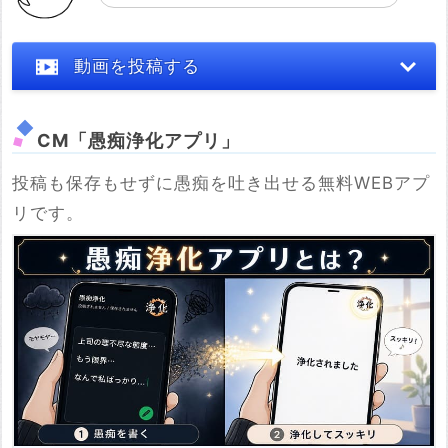
動画を投稿する
CM「愚痴浄化アプリ」
投稿も保存もせずに愚痴を吐き出せる無料WEBアプ
※YouTubeのURL
リです。
必須
例：https://www.youtube.com/watch?v=***********
例：https://youtu.be/***********
投稿する