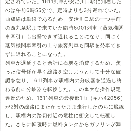
定されていた。1611列車が安治川口駅に到着した
のは午前6時55分で、定時よりも3分遅れていた。
西成線は単線であるため、安治川口駅の一つ手前
の西九条駅まで来ていた臨時6001列車（蒸気機関
車牽引）も出発できず遅れることになり、同じく
蒸気機関車牽引の上り旅客列車も同駅を発車でき
ずに遅れることになった。
列車が遅延すると余計に石炭を消費するため、焦
った信号係が早く線路を空けようとして十分な確
認を怠り、1611列車が駅構内の分岐器を通過し終
わる前に分岐器を転換した。この重大な操作規定
違反のため、1611列車の最後部1両（キハ42056）
が2対の線路にまたがったまま走行したのちに脱線
し、駅構内の踏切付近の電柱に衝突して転覆し
た。さらに転覆時に燃料タンクからガソリンが漏