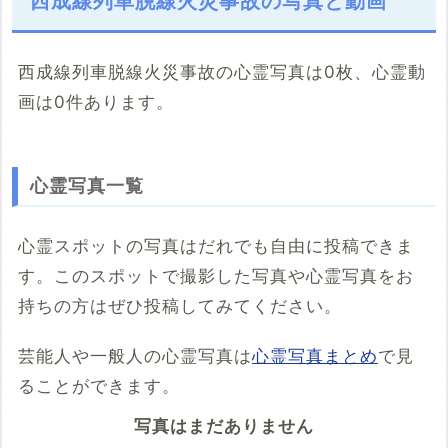
西成線列車脱線火災事故の写真と動画
西成線列車脱線火災事故の心霊写真は0枚、心霊動
画は0件あります。
こちらのサイト
※「共有HTML」はパソコンでしか取得できないようです
心霊写真一覧
※共有HTML
必須
心霊スポットの写真はだれでも自由に投稿できま
す。このスポットで撮影した写真や心霊写真をお
例：<iframe src="https://www.google.com/maps/embed?
pb=******" width="600" height="450" frameborder="0"
持ちの方はぜひ投稿してみてください。
style="border:0;" allowfullscreen="" aria-hidden="false"
tabindex="0"></iframe>
芸能人や一般人の心霊写真は
心霊写真まとめ
で見
コメント
ることができます。
写真はまだありません