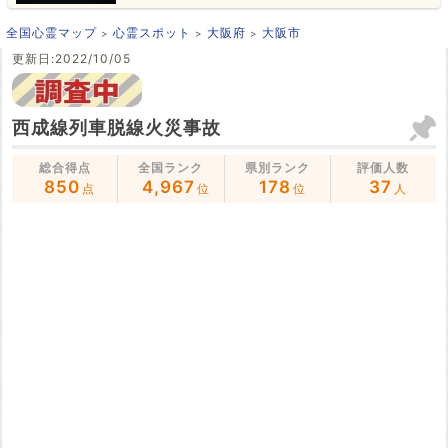
全国心霊マップ
心霊スポット
大阪府
大阪市
更新日:2022/10/05
西成線列車脱線火災事故
総合得点
全国ランク
県別ランク
評価人数
850
4,967
178
37
点
位
位
人