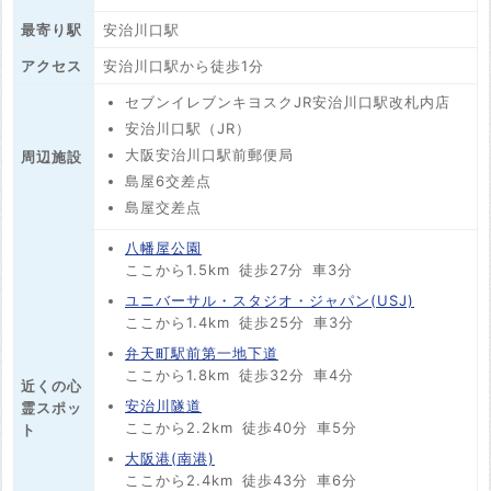
最寄り駅
安治川口駅
アクセス
安治川口駅から徒歩1分
セブンイレブンキヨスクJR安治川口駅改札内店
安治川口駅（JR）
大阪安治川口駅前郵便局
周辺施設
島屋6交差点
島屋交差点
八幡屋公園
ここから1.5km
徒歩27分
車3分
ユニバーサル・スタジオ・ジャパン(USJ)
ここから1.4km
徒歩25分
車3分
弁天町駅前第一地下道
ここから1.8km
徒歩32分
車4分
近くの心
安治川隧道
霊スポッ
ここから2.2km
徒歩40分
車5分
ト
大阪港(南港)
ここから2.4km
徒歩43分
車6分