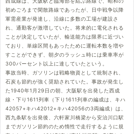
西成線は、大阪駅と臨海部を結ぶ路線で、昭和の
初めごろまで閑散路線であったが、日中戦争以降
軍需産業が発達し、沿線に多数の工場が建設さ
れ、通勤客が激増していた。将来的に電化される
ことが決定していたが、輸送能力は限界に近づい
ており、単線区間もあったために運転本数を増や
すことができず、朝夕のラッシュ時には乗車率が
300パーセント以上に達していたという。
事故当時、ガソリンは戦略物資として統制され、
石炭も節約が強く奨励されていた。事故が発生し
た1940年1月29日の朝、大阪駅を出発した西成
線・下り1611列車（下り1611列車の編成は、キハ
42057+キハ42012+キハ42056の3両編成）は、
西九条駅を出発後、六軒家川橋梁から安治川口駅
までガソリン節約のため惰性で走行するように規