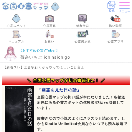
投稿
メニュー
心霊スポット
心霊写真
都市伝説
怖い動画
マニュアル
お祓い
心霊掲示板
心霊アプリ
【おすすめ心霊VTuber】
苺奈いちご ichinaichigo
【新着スレ】土合駅行くからやってほしいこと言え
＼ 全国心霊マップが初の書籍化に！ ／
『幽霊を見た日の話』
全国心霊マップの怖い話が本になりました！各都道
府県にある心霊スポットの体験談47話+α収録して
います。
縦書きなので小説のようにスラスラと読めます。し
かもKindle Unlimited会員ならいつでも読み放題で
す。