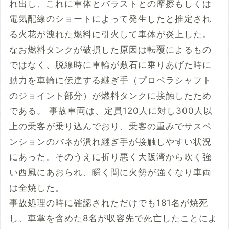
れ出し、これに車体とバラストとの摩擦もしくは
電気配線のショートによって発生したと推定され
る火花が洩れた燃料に引火して車体が炎上した。
なお燃料タンクが破損した原因は転覆によるもの
ではなく、脱線時に車輪が敷石に乗りあげた時に
動力を車輪に伝達する継ぎ手（プロペラシャフト
のジョイント部分）が燃料タンクに接触したため
である。 事故車両は、定員120人に対し300人以
上の乗客が乗り込んでおり、乗客の重みでサスペ
ンションのバネが潰れ継ぎ手が接触しやすい状況
にあった。そのうえに折り悪く大阪湾から吹く強
い西風にあおられ、瞬く間に火勢が強くなり車両
は全焼した。
事故処理の時に確認されただけでも181名が焼死
し、車掌を含めた8名が収容先で死亡したことによ