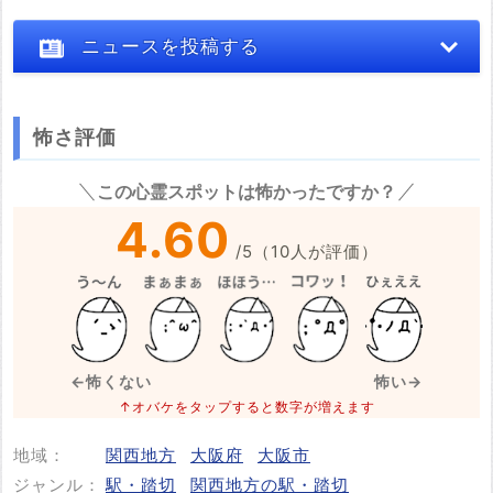
ニュースを投稿する
怖さ評価
※心霊体験談や怖い話はコメント欄での投稿をお願いします。
この心霊スポットは怖かったですか？
※事件・事故の内容
必須
4.60
/
5
（
10
人が評価）
※事件・事故が起きた日付
必須
←怖くない
怖い→
↑オバケをタップすると数字が増えます
地域：
関西地方
大阪府
大阪市
投稿する
ジャンル：
駅・踏切
関西地方の駅・踏切