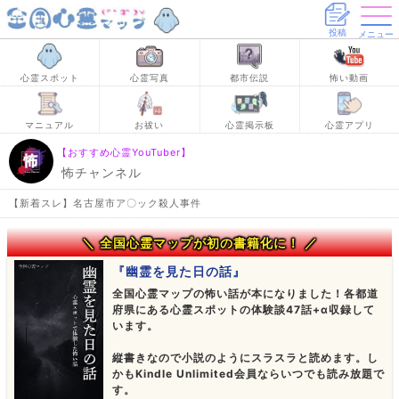
投稿
メニュー
心霊スポット
心霊写真
都市伝説
怖い動画
マニュアル
お祓い
心霊掲示板
心霊アプリ
【おすすめ心霊YouTuber】
怖チャンネル
【新着スレ】名古屋市ア〇ック殺人事件
＼ 全国心霊マップが初の書籍化に！ ／
『幽霊を見た日の話』
全国心霊マップの怖い話が本になりました！各都道
府県にある心霊スポットの体験談47話+α収録して
います。
縦書きなので小説のようにスラスラと読めます。し
かもKindle Unlimited会員ならいつでも読み放題で
す。