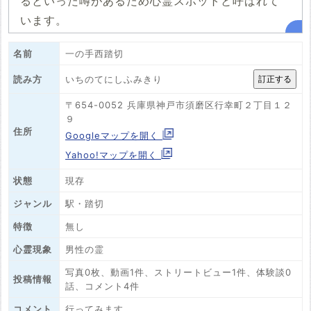
るといった噂があるため心霊スポットと呼ばれて
います。
名前
一の手西踏切
いちのてにしふみきり
読み方
〒654-0052 兵庫県神戸市須磨区行幸町２丁目１２
９
住所
Googleマップを開く
Yahoo!マップを開く
状態
現存
ジャンル
駅・踏切
特徴
無し
心霊現象
男性の霊
写真0枚、動画1件、ストリートビュー1件、体験談0
投稿情報
話、コメント4件
コメント
行ってみます