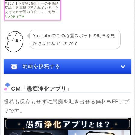
#237【心霊第39弾】一の手西踏
切編！兵庫県で噂されている「と
ある都市伝説の存在！？」何故か
起きる不慮の事故？
リバティTV
YouTubeでこの心霊スポットの動画を見
かけませんでしたか？
動画を投稿する
CM「愚痴浄化アプリ」
投稿も保存もせずに愚痴を吐き出せる無料WEBアプ
※YouTubeのURL
リです。
必須
例：https://www.youtube.com/watch?v=***********
例：https://youtu.be/***********