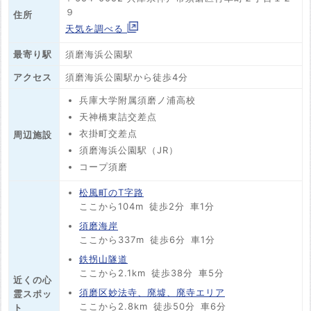
９
住所
天気を調べる
最寄り駅
須磨海浜公園駅
アクセス
須磨海浜公園駅から徒歩4分
兵庫大学附属須磨ノ浦高校
天神橋東詰交差点
衣掛町交差点
周辺施設
須磨海浜公園駅（JR）
コープ須磨
松風町のT字路
ここから104m
徒歩2分
車1分
須磨海岸
ここから337m
徒歩6分
車1分
鉄拐山隧道
ここから2.1km
徒歩38分
車5分
近くの心
須磨区妙法寺、廃墟、廃寺エリア
霊スポッ
ここから2.8km
徒歩50分
車6分
ト