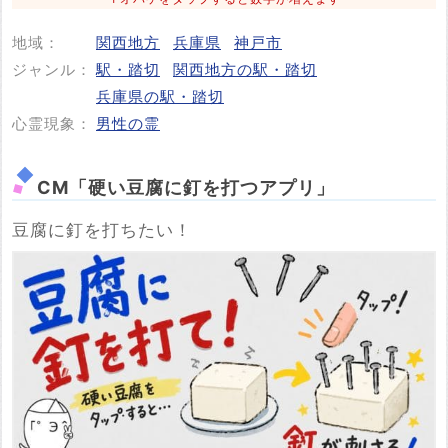
(関西テレビ 2025/10/4(土) 4:14配信)
地域：
関西地方
兵庫県
神戸市
投稿する
ジャンル：
駅・踏切
関西地方の駅・踏切
兵庫県の駅・踏切
心霊現象：
男性の霊
CM「硬い豆腐に釘を打つアプリ」
豆腐に釘を打ちたい！