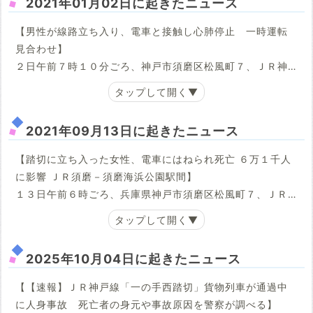
2021年01月02日に起きたニュース
【男性が線路立ち入り、電車と接触し心肺停止 一時運転
見合わせ】
２日午前７時１０分ごろ、神戸市須磨区松風町７、ＪＲ神
戸線須磨－須磨海浜公園間の踏切で、線路内に立ち入った
男性と、西明石発四條畷行き上り普通電車が接触した。須
磨署によると、男性は心肺停止という。
2021年09月13日に起きたニュース
ＪＲ西日本によると、芦屋－西明石間で一時運転を見合わ
【踏切に立ち入った女性、電車にはねられ死亡 ６万１千人
せた。上下線の計３０本が運休し、３８本が最大約７０分
に影響 ＪＲ須磨－須磨海浜公園駅間】
遅れ、約１万７３００人に影響した。
１３日午前６時ごろ、兵庫県神戸市須磨区松風町７、ＪＲ
(神戸新聞NEXT 2021/1/2 09:10)
神戸線須磨－須磨海浜公園駅間の踏切で、西明石発京田辺
行き普通電車に、女性がはねられ、死亡した。乗客約２０
０人にけがはなかった。
2025年10月04日に起きたニュース
ＪＲ西日本と兵庫県警須磨署によると、踏切内に立ち入る
【【速報】ＪＲ神戸線「一の手西踏切」貨物列車が通過中
４０代ぐらいの女性を運転士が発見し、非常ブレーキをか
に人身事故 死亡者の身元や事故原因を警察が調べる】