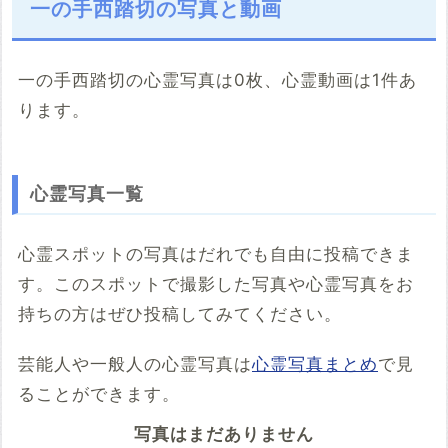
一の手西踏切の写真と動画
一の手西踏切の心霊写真は0枚、心霊動画は1件あ
ります。
こちらのサイト
※「共有HTML」はパソコンでしか取得できないようです
心霊写真一覧
※共有HTML
必須
心霊スポットの写真はだれでも自由に投稿できま
す。このスポットで撮影した写真や心霊写真をお
例：<iframe src="https://www.google.com/maps/embed?
pb=******" width="600" height="450" frameborder="0"
持ちの方はぜひ投稿してみてください。
style="border:0;" allowfullscreen="" aria-hidden="false"
tabindex="0"></iframe>
芸能人や一般人の心霊写真は
心霊写真まとめ
で見
コメント
ることができます。
写真はまだありません