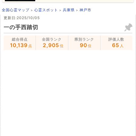
全国心霊マップ
心霊スポット
兵庫県
神戸市
更新日:2025/10/05
一の手西踏切
総合得点
全国ランク
県別ランク
評価人数
10,139
2,905
90
65
点
位
位
人