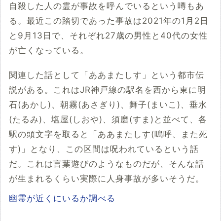
自殺した人の霊が事故を呼んでいるという噂もあ
る。最近この踏切であった事故は2021年の1月2日
と9月13日で、それぞれ27歳の男性と40代の女性
が亡くなっている。
関連した話として「ああまたしす」という都市伝
説がある。これはJR神戸線の駅名を西から東に明
石(あかし)、朝霧(あさぎり)、舞子(まいこ)、垂水
(たるみ)、塩屋(しおや)、須磨(すま)と並べて、各
駅の頭文字を取ると「ああまたしす(嗚呼、また死
す)」となり、この区間は呪われているという話
だ。これは言葉遊びのようなものだが、そんな話
が生まれるくらい実際に人身事故が多いそうだ。
幽霊が近くにいるか調べる