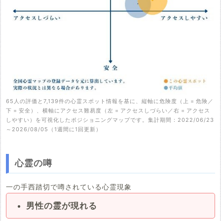
65人の評価と7,139件の心霊スポット情報を基に、縦軸に危険度（上 = 危険／
下 = 安全）、横軸にアクセス難易度（左 = アクセスしづらい／右 = アクセス
しやすい）を可視化したポジショニングマップです。集計期間：2022/06/23
～2026/08/05（1週間に1回更新）
心霊の噂
一の手西踏切で噂されている心霊現象
男性の霊が現れる