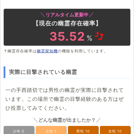
リアルタイム更新中
【現在の幽霊存在確率】
35.83
%
↑幽霊存在確率は
幽霊探知機
の機能を利用しています。
実際に目撃されている幽霊
一の手西踏切では男性の幽霊が実際に目撃されて
います。この場所で幽霊の目撃経験のある方はぜ
ひ投票してみてください。
どんな幽霊が出ましたか？
少年
0
少女
1
男性
10
女性
10