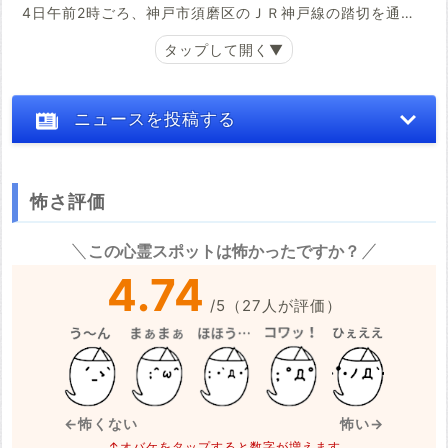
けたが間に合わなかった。 この事故で米原－播州赤穂間の
4日午前2時ごろ、神戸市須磨区のＪＲ神戸線の踏切を通過
上下線で約１時間運転を見合わせた。上下線２２本が運休
中だった貨物列車に人が接触する事故がありました。接触
し、７７本が最大約１時間遅れ、約６万１千人に影響し
した人は死亡し、年齢や性別などはわかっておらず、警察
た。
が身元などの確認を進めています。
(神戸新聞NEXT 2021/9/13 7:35)
ニュースを投稿する
事故があったのは須磨区松風町7丁目のＪＲ神戸線一の手西
踏切です。午前2時ごろ、広島発東京行きの上り貨物列車が
踏切を通過中、運転士の男性が人の立ち入りを発見して非
怖さ評価
常ブレーキをかけましたが、間に合わず接触しました。
※心霊体験談や怖い話はコメント欄での投稿をお願いします。
この心霊スポットは怖かったですか？
午前2時13分ごろ、近くの住民が「踏切に貨物列車が止まっ
※事件・事故の内容
必須
4.74
ている」と警察に通報し、かけつけた警察官が状況を確認
/
5
（
27
人が評価）
したところ、1人が列車に接触して死亡していました。
死亡した人の年齢や性別等はわかっていません。
(中略)
一の手西踏切は須磨海岸の近くの、国道2号線の北にある歩
※事件・事故が起きた日付
行者専用の踏切だということです。警察が死亡した人の身
必須
←怖くない
怖い→
元確認を進めると共に、事故の原因を調べています。
↑オバケをタップすると数字が増えます