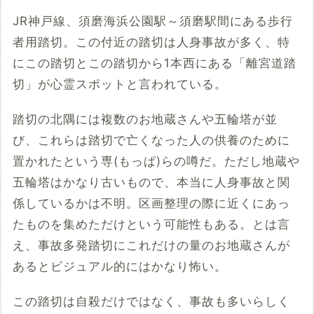
JR神戸線、須磨海浜公園駅～須磨駅間にある歩行
者用踏切。この付近の踏切は人身事故が多く、特
にこの踏切とこの踏切から1本西にある「離宮道踏
切」が心霊スポットと言われている。
踏切の北隅には複数のお地蔵さんや五輪塔が並
び、これらは踏切で亡くなった人の供養のために
置かれたという専(もっぱ)らの噂だ。ただし地蔵や
五輪塔はかなり古いもので、本当に人身事故と関
係しているかは不明。区画整理の際に近くにあっ
たものを集めただけという可能性もある。とは言
え、事故多発踏切にこれだけの量のお地蔵さんが
あるとビジュアル的にはかなり怖い。
この踏切は自殺だけではなく、事故も多いらしく