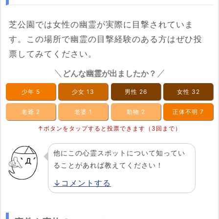
芝公園では女性の幽霊が実際に目撃されていま
す。この場所で幽霊の目撃経験のある方はぜひ投
票してみてください。
どんな幽霊が出ましたか？
少年
5
少女
13
男性
26
女性
32
老爺
2
老婆
1
動物
2
正体不明
7
↑ボタンをタップすると投票できます（3回まで）
他にこの心霊スポットについて知ってい
ることがあれば教えてください！
↓コメントする