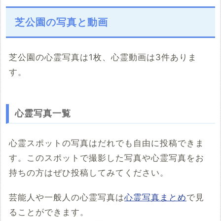
芝公園の写真と動画
芝公園の心霊写真は1枚、心霊動画は3件ありま
す。
こちらのサイト
※「共有HTML」はパソコンでしか取得できないようです
心霊写真一覧
※共有HTML
必須
心霊スポットの写真はだれでも自由に投稿できま
す。このスポットで撮影した写真や心霊写真をお
例：<iframe src="https://www.google.com/maps/embed?
pb=******" width="600" height="450" frameborder="0"
持ちの方はぜひ投稿してみてください。
style="border:0;" allowfullscreen="" aria-hidden="false"
tabindex="0"></iframe>
芸能人や一般人の心霊写真は
心霊写真まとめ
で見
コメント
ることができます。