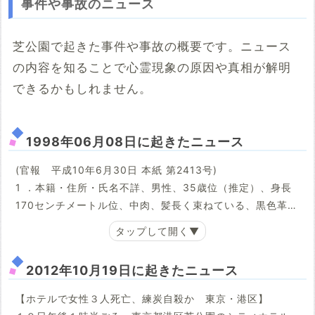
事件や事故のニュース
芝公園で起きた事件や事故の概要です。ニュース
の内容を知ることで心霊現象の原因や真相が解明
できるかもしれません。
1998年06月08日に起きたニュース
(官報 平成10年6月30日 本紙 第2413号)
1 ．本籍・住所・氏名不詳、男性、35歳位（推定）、身長
170センチメートル位、中肉、髪長く束ねている、黒色革製
ジャンパー、茶色ジャンパー、薄緑色長袖シャツ、半袖丸
首シャツ、紺色Gパン、白色靴下、白色運動靴
2012年10月19日に起きたニュース
上記の者は、平成10年6月8日午前5時10分、東京都港区芝
公園3丁目2番都立芝公園で死亡していました。死亡日時は
【ホテルで女性３人死亡、練炭自殺か 東京・港区】
平成10年6月8日午前4時頃と推定されます。身柄引取人が