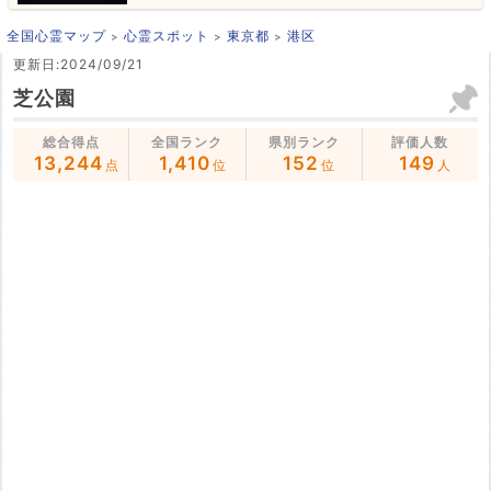
全国心霊マップ
心霊スポット
東京都
港区
更新日:2024/09/21
芝公園
総合得点
全国ランク
県別ランク
評価人数
13,244
1,410
152
149
点
位
位
人