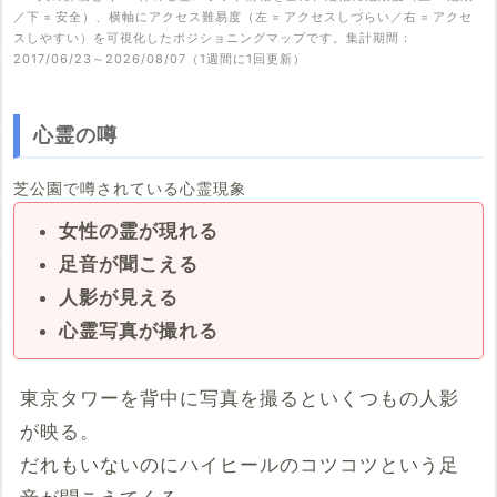
／下 = 安全）、横軸にアクセス難易度（左 = アクセスしづらい／右 = アクセ
スしやすい）を可視化したポジショニングマップです。集計期間：
2017/06/23～2026/08/07（1週間に1回更新）
心霊の噂
芝公園で噂されている心霊現象
女性の霊が現れる
足音が聞こえる
人影が見える
心霊写真が撮れる
東京タワーを背中に写真を撮るといくつもの人影
が映る。
だれもいないのにハイヒールのコツコツという足