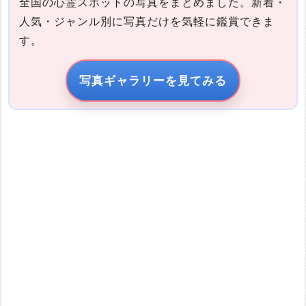
全国の心霊スポットの写真をまとめました。新着・
人気・ジャンル別に写真だけを気軽に鑑賞できま
す。
写真の説明
写真ギャラリーを見てみる
引用元URL
他サイトの画像を無断で転載することは法律で禁止されていま
す。 画像をお借りする場合は事前に権利者から許可を貰ってくだ
さい。
またその際は必ず引用元のURLを入力してください。
投稿する