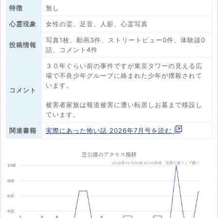
特徴
無し
心霊現象
女性の霊、足音、人影、心霊写真
写真1枚、動画3件、ストリートビュー0件、体験談0
投稿情報
話、コメント4件
３０年ぐらい前の事件ですが東京タワーの見える広
場で不良少年グループに絡まれた少年が撲殺されて
います。
コメント
被害者家族は報道被害に遭い転居しお墓まで移設し
ています。
関連書籍
実際にあった怖い話 2026年7月号を読む