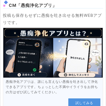
CM「愚痴浄化アプリ」
投稿も保存もせずに愚痴を吐き出せる無料WEBアプ
※YouTubeのURL
リです。
必須
例：https://www.youtube.com/watch?v=***********
例：https://youtu.be/***********
投稿する
愚痴浄化アプリは、誰にも言えない愚痴を吐き出して浄化
できるアプリです。ちょっとした不満やイライラをお持ち
の方はぜひ試してみてください。
試してみる