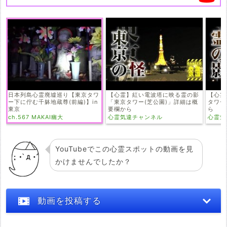
日本列島心霊廃墟巡り【東京タワ
【心霊】紅い電波塔に映る霊の影
【心霊
ー下に佇む千躰地蔵尊(前編)】in
「東京タワー(芝公園)」詳細は概
タワー
東京
要欄から
ら
ch.567 MAKAI幽大
心霊気違チャンネル
心霊気
YouTubeでこの心霊スポットの動画を見
かけませんでしたか？
動画を投稿する