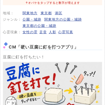
↑オバケをタップすると数字が増えます
地域：
関東地方
東京都
港区
投稿する
ジャンル：
公園・城跡
関東地方の公園・城跡
東京都の公園・城跡
心霊現象：
女性の霊
足音
人影
心霊写真
CM「硬い豆腐に釘を打つアプリ」
豆腐に釘を打ちたい！