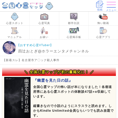
投稿
メニュー
心霊スポット
心霊写真
都市伝説
怖い動画
マニュアル
お祓い
心霊掲示板
心霊アプリ
【おすすめ心霊VTuber】
四辻おとぎ@ホラーエンタメチャンネル
【新着スレ】名古屋市ア〇ック殺人事件
＼ 全国心霊マップが初の書籍化に！ ／
『幽霊を見た日の話』
全国心霊マップの怖い話が本になりました！各都道
府県にある心霊スポットの体験談47話+α収録して
います。
縦書きなので小説のようにスラスラと読めます。し
かもKindle Unlimited会員ならいつでも読み放題で
す。