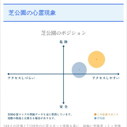
芝公園の心霊現象
149人の評価と7,139件の心霊スポット情報を基に、縦軸に危険度（上 = 危険