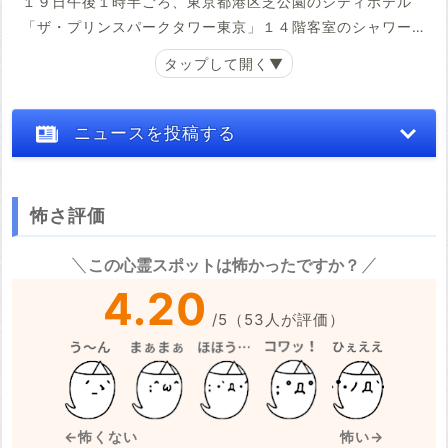
１９日午後１時半ごろ、東京都港区芝公園のシティホテル
いないので火葬に付し、ご遺骨は当区が保管しています。
「ザ・プリンスパークタワー東京」１４階客室のシャワー
お心当たりの方は、港区保健福祉部生活福祉課まで申し出
ルーム内で、６５～９０歳ぐらいの女性３人が死亡してい
てください。(中略)
るのを従業員が発見した。警視庁愛宕署によると、いずれ
も外傷はなく、近くに遺書とみられる手紙のほか、練炭の
身柄引取人がいないので火葬に付し、ご遺骨は当区が保管
燃えかすのようなものと七輪があった。同署は３人が自殺
ニュースを投稿する
しています。お心当たりの方は、港区保健福祉部生活福祉
を図ったとみて、身元の確認を急ぐとともに、詳しい状況
課まで申し出てください。
を調べている。
怖さ評価
平成10年6月30日 東京都港区長
同署によると、３人はいずれも宿泊客で、発見時、全員服
※心霊体験談や怖い話はコメント欄での投稿をお願いします。
を着ていたという。
この心霊スポットは怖かったですか？
(産経新聞 2012年10月19日(金)19時13分配信)
※事件・事故の内容
必須
4.20
/
5
（
53
人が評価）
※事件・事故が起きた日付
必須
←怖くない
怖い→