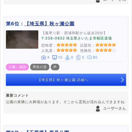
第6位：
【埼玉県】秋ヶ瀬公園
【最寄り駅：西浦和駅から徒歩26分】
〒338-0832 埼玉県さいたま市桜区道場
恐怖度：
話題性：
人気度：
危険性：
4
10
0
0
85
公園・城跡
男性の霊
声
【埼玉県】秋ヶ瀬公園 詳細へ
最新コメント
公園の東隣に火葬場があります。そこから霊気が流れ込んできますね
ユーザーさん