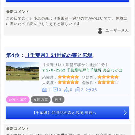
最新コメント
この辺で言うと小鳥の森より萱田第一緑地の方がやばいです、体験談
に書いたので読んでもらえると嬉しいです
ユーザーさん
第4位：
【千葉県】21世紀の森と広場
【最寄り駅：常盤平駅から徒歩11分】
〒270-2252 千葉県松戸市千駄堀 売店わかば
恐怖度：
話題性：
人気度：
危険性：
1
3
0
2
38
公園・城跡
女性の霊
祟り
【千葉県】21世紀の森と広場 詳細へ
最新コメント