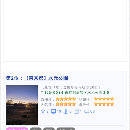
第2位：
【東京都】水元公園
【最寄り駅：金町駅から徒歩26分】
〒125-0034 東京都葛飾区水元公園３９
恐怖度：
話題性：
人気度：
危険性：
2
19
0
1
66