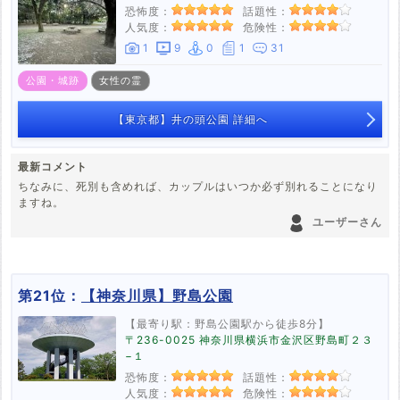
恐怖度：
話題性：
人気度：
危険性：
1
9
0
1
31
公園・城跡
女性の霊
【東京都】井の頭公園 詳細へ
最新コメント
ちなみに、死別も含めれば、カップルはいつか必ず別れることになり
ますね。
ユーザーさん
第21位：
【神奈川県】野島公園
【最寄り駅：野島公園駅から徒歩8分】
〒236-0025 神奈川県横浜市金沢区野島町２３
−１
恐怖度：
話題性：
人気度：
危険性：