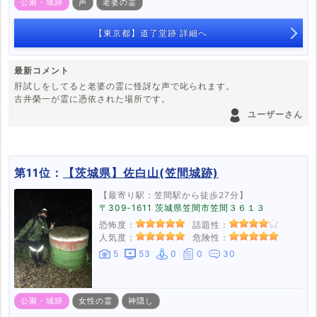
公園・城跡
声
老婆の霊
【東京都】道了堂跡 詳細へ
最新コメント
肝試しをしてると老婆の霊に怪訝な声で叱られます。
古井榮一が霊に憑依された場所です。
ユーザーさん
第11位：
【茨城県】佐白山(笠間城跡)
【最寄り駅：笠間駅から徒歩27分】
〒309-1611 茨城県笠間市笠間３６１３
恐怖度：
話題性：
人気度：
危険性：
5
53
0
0
30
公園・城跡
女性の霊
神隠し