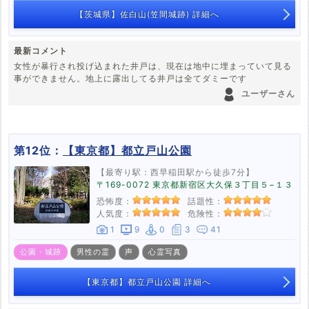
【茨城県】佐白山(笠間城跡) 詳細へ
最新コメント
女性が暴行され投げ込まれた井戸は、現在は地中に埋まっていて見る
事ができません。地上に露出してる井戸は全てダミーです
ユーザーさん
第12位：
【東京都】都立戸山公園
【最寄り駅：西早稲田駅から徒歩7分】
〒169-0072 東京都新宿区大久保３丁目５−１３
恐怖度：
話題性：
人気度：
危険性：
1
9
0
3
41
公園・城跡
男性の霊
声
心霊写真
【東京都】都立戸山公園 詳細へ