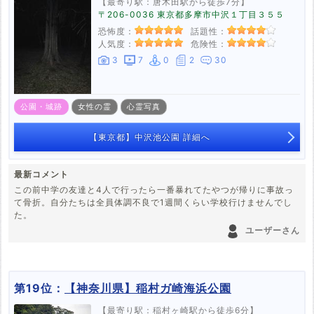
【最寄り駅：唐木田駅から徒歩7分】
〒206-0036 東京都多摩市中沢１丁目３５５
恐怖度：
話題性：
人気度：
危険性：
3
7
0
2
30
公園・城跡
女性の霊
心霊写真
【東京都】中沢池公園 詳細へ
最新コメント
この前中学の友達と4人で行ったら一番暴れてたやつが帰りに事故っ
て骨折。自分たちは全員体調不良で1週間くらい学校行けませんでし
た。
ユーザーさん
第19位：
【神奈川県】稲村ガ崎海浜公園
【最寄り駅：稲村ヶ崎駅から徒歩6分】