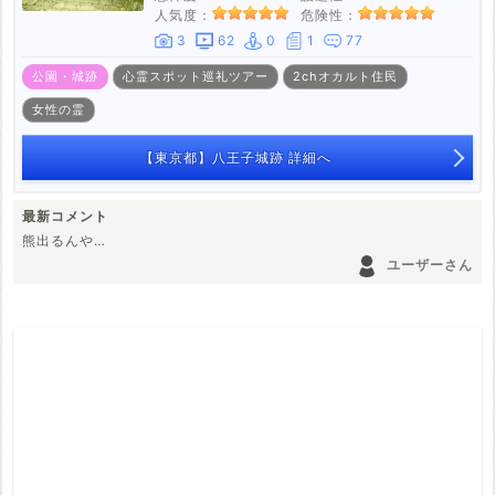
人気度：
危険性：
3
62
0
1
77
公園・城跡
心霊スポット巡礼ツアー
2chオカルト住民
女性の霊
【東京都】八王子城跡 詳細へ
最新コメント
熊出るんや…
ユーザーさん