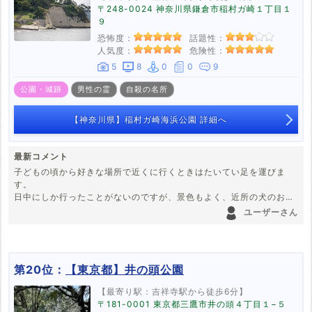
〒248-0024 神奈川県鎌倉市稲村ガ崎１丁目１
９
恐怖度：
話題性：
人気度：
危険性：
5
8
0
0
9
公園・城跡
男性の霊
自殺の名所
【神奈川県】稲村ガ崎海浜公園 詳細へ
最新コメント
子どもの頃から好きな場所で近くに行くときはたいてい足を運びま
す。
日中にしか行ったことがないのですが、景色もよく、近所の犬のお散
歩らしき人もよく見かけます。
ユーザーさん
整備された道があるので崖の上まで行くと良い眺めなのですが、昔は
入れたであろう崖の先の方に柵があり、危険立入禁止の看板とともに
いのちの電話などの掲示がいつの日からか出来てました。
木も随分大きくなって鬱蒼としているためか雰囲気もあります。心霊
第20位：
【東京都】井の頭公園
スポットと呼ばれてると知ればそうなのか、という感じですが知らな
ければ普通の公園です。
【最寄り駅：吉祥寺駅から徒歩6分】
〒181-0001 東京都三鷹市井の頭４丁目１−５