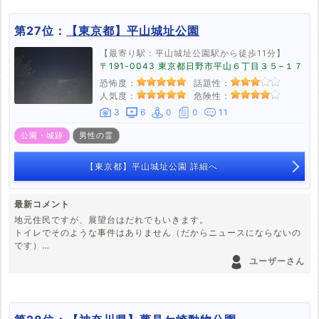
第27位：
【東京都】平山城址公園
【最寄り駅：平山城址公園駅から徒歩11分】
〒191-0043 東京都日野市平山６丁目３５−１７
恐怖度：
話題性：
人気度：
危険性：
3
6
0
0
11
公園・城跡
男性の霊
【東京都】平山城址公園 詳細へ
最新コメント
地元住民ですが、展望台はだれでもいきます。
トイレでそのような事件はありません（だからニュースにならないの
です）
また隣に大学が隣接しておりますし夜中は暗いながらもハイカーや学
ユーザーさん
生があるく通路です。
平山季重は長寿であり、城を明け渡したため、負傷者0の安静な地で
あり自然公園です。