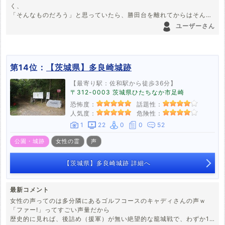
く、
「そんなものだろう」と思っていたら、勝田台を離れてからはそんな
ものはないので、
ユーザーさん
勝田台が悪いのだろうと思っていました。そしてなんとなく、米本城
に関係あると…
こちらの記事でそれが証明できました。勝田台は戦いの場だったので
第14位：
【茨城県】多良崎城跡
すね。おそらく実家があるところは元沼地で死体が大量に捨てられた
のだろうと思います。
【最寄り駅：佐和駅から徒歩36分】
〒312-0003 茨城県ひたちなか市足崎
実家の土地を買った父の出身地が比企郡であることも、なにかの因縁
恐怖度：
話題性：
かと思いました。
人気度：
危険性：
1
22
0
0
52
公園・城跡
女性の霊
声
【茨城県】多良崎城跡 詳細へ
最新コメント
女性の声ってのは多分隣にあるゴルフコースのキャディさんの声ｗ
「ファー!」ってすごい声量だから
歴史的に見れば、後詰め（援軍）が無い絶望的な籠城戦で、わずか1