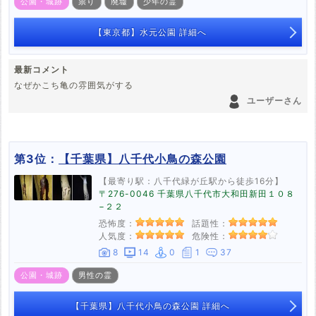
公園・城跡
祟り
廃墟
少年の霊
【東京都】水元公園 詳細へ
最新コメント
なぜかこち亀の雰囲気がする
ユーザーさん
第3位：
【千葉県】八千代小鳥の森公園
【最寄り駅：八千代緑が丘駅から徒歩16分】
〒276-0046 千葉県八千代市大和田新田１０８
−２２
恐怖度：
話題性：
人気度：
危険性：
8
14
0
1
37
公園・城跡
男性の霊
【千葉県】八千代小鳥の森公園 詳細へ