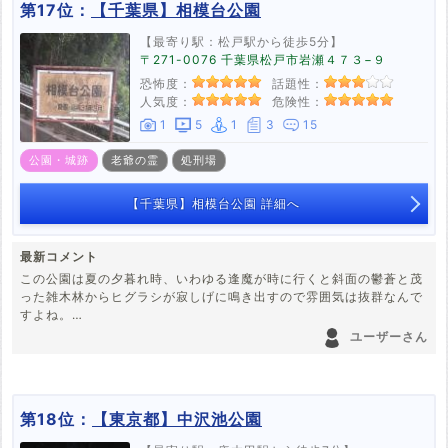
第17位：
【千葉県】相模台公園
【最寄り駅：松戸駅から徒歩5分】
〒271-0076 千葉県松戸市岩瀬４７３−９
恐怖度：
話題性：
人気度：
危険性：
1
5
1
3
15
公園・城跡
老爺の霊
処刑場
【千葉県】相模台公園 詳細へ
最新コメント
この公園は夏の夕暮れ時、いわゆる逢魔が時に行くと斜面の鬱蒼と茂
った雑木林からヒグラシが寂しげに鳴き出すので雰囲気は抜群なんで
すよね。
場所が場所だけに、相模台合戦で討ち死にした小弓公方軍の将兵達が
ユーザーさん
上げる鬼哭にも思えて来る。
第18位：
【東京都】中沢池公園