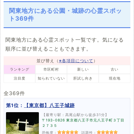
2件
6件
2件
3件
駅・踏切
樹木
村・集落
その他
足音
声
ラップ音
人影
関東地方にある公園・城跡の心霊スポッ
心霊スポット巡
102件
9件
17件
98件
15件
59件
4件
25件
礼ツアー
ト369件
心霊写真
祟り
2件
30件
9件
関東地方にある心霊スポット一覧です。気になる
順序に並び替えることもできます。
並び替え（
※各項目について
）
ランキング
市区町村
新しい
古い
注目度
知られていない
肝試し向き
現在地
全369件
第1位：
【東京都】八王子城跡
【最寄り駅：高尾山駅から徒歩31分】
〒193-0826 東京都八王子市元八王子町３丁目
２７３５
恐怖度：
話題性：