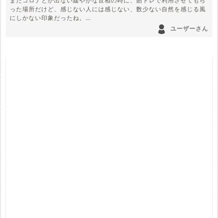
まだコロナとか出ない緩やかな世相の時に、筋トレで利用させてもら
った場所だけど、感じない人には感じない、数少ない自然を感じる風
にしかない印象だったね。
ユーザーさん
近くにある病院に清原が入院したという時。
疑問なのは他の心霊スポットにある女の幽霊が出る。女ばっかりが謎
です。