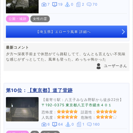
7
19
0
2
70
公園・城跡
女性の霊
【埼玉県】エローラ風車 詳細へ
最新コメント
夕方〜深夜手前まで休憩がてら路駐してて、なんとも言えない不気味
な感じがずっとしてた。風車も登った。めっちゃ怖かった
ユーザーさん
第10位：
【東京都】道了堂跡
【最寄り駅：八王子みなみ野駅から徒歩22分】
〒192-0375 東京都八王子市鑓水４０１
恐怖度：
話題性：
人気度：
危険性：
6
64
0
1
160