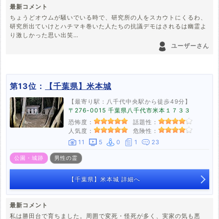
最新コメント
ちょうどオウムが騒いでいる時で、研究所の人をスカウトにくるわ、
研究所出ていけとハチマキ巻いた人たちの抗議デモはされるは幽霊よ
り激しかった思い出笑
関係ありませんが、学習院女子の前の道路にあるサイゼリヤ、前なん
ユーザーさん
でした？
確かあのマンションオ◯ムが借りていたような
第13位：
【千葉県】米本城
【最寄り駅：八千代中央駅から徒歩49分】
〒276-0015 千葉県八千代市米本１７３３
恐怖度：
話題性：
人気度：
危険性：
11
5
0
1
23
公園・城跡
男性の霊
【千葉県】米本城 詳細へ
最新コメント
私は勝田台で育ちました。周囲で変死・怪死が多く、実家の気も悪