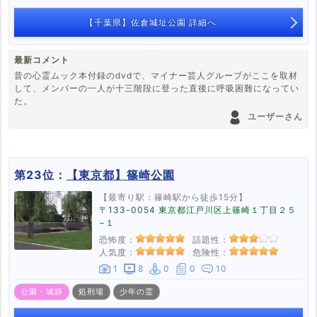
【千葉県】佐倉城址公園 詳細へ
最新コメント
昔の心霊ムック本付録のdvdで、マイナー芸人グループがここを取材
して、メンバーの一人が十三階段に登った直後に呼吸困難になってい
た。
ユーザーさん
第23位：
【東京都】篠崎公園
【最寄り駅：篠崎駅から徒歩15分】
〒133-0054 東京都江戸川区上篠崎１丁目２５
−１
恐怖度：
話題性：
人気度：
危険性：
1
8
0
0
10
公園・城跡
処刑場
少年の霊