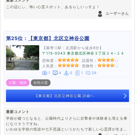
最新コメント
この辺にぃ、怖い心霊スポット、あるらしいっすよ！
ユーザーさん
第25位：
【東京都】北区立神谷公園
【最寄り駅：志茂駅から徒歩8分】
〒115-0043 東京都北区神谷３丁目２４−１４
恐怖度：
話題性：
人気度：
危険性：
1
4
0
1
29
公園・城跡
女性の霊
【東京都】北区立神谷公園 詳細へ
最新コメント
学校が建つとなると、公園時代よりさらに目撃者や体験者も増える事
になりそうですね。
いわゆる学校の怪談や七不思議というかたちで新しい心霊譚が生まれ
る可能性も⋯