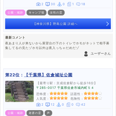
2
30
0
1
18
公園・城跡
キャンプ場
女性の霊
【神奈川県】野島公園 詳細へ
最新コメント
夜あまり人が来ないから展望台の下のトイレでホモがネットで相手募
集してるの見たゾホモ以外は夜入っちゃだめだゾ
ユーザーさん
第22位：
【千葉県】佐倉城址公園
【最寄り駅：京成佐倉駅から徒歩16分】
〒285-0017 千葉県佐倉市城内町５４
恐怖度：
話題性：
人気度：
危険性：
2
12
0
0
42
公園・城跡
老婆の霊
声