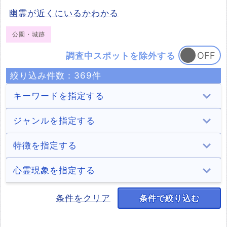
幽霊が近くにいるかわかる
公園・城跡
調査中スポットを除外する
絞り込み件数：
369
件
キーワードを指定する
ジャンルを指定する
トンネル
病院
学校
住居
特徴を指定する
206件
57件
39件
102件
ホテル・旅館
商業施設
遊園地
山・森
2chオカルト住
神隠し
デートスポット
パワースポット
心霊現象を指定する
民
106件
86件
12件
101件
3件
6件
2件
1件
道・峠
公園・城跡
墓地・慰霊碑
海
少年の霊
少女の霊
男性の霊
女性の霊
条件をクリア
条件で絞り込む
キャンプ場
稲川淳二
自殺の名所
廃墟
185件
369件
146件
27件
30件
48件
113件
146件
7件
1件
10件
8件
湖（池）・ダム
川・滝
橋
神社・寺
老爺の霊
老婆の霊
動物の霊
正体不明の霊
姥捨て山
処刑場
火事
解体済み
123件
51件
139件
158件
6件
7件
4件
14件