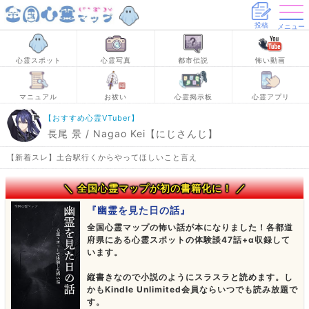
投稿
メニュー
心霊スポット
心霊写真
都市伝説
怖い動画
マニュアル
お祓い
心霊掲示板
心霊アプリ
【おすすめ心霊VTuber】
長尾 景 / Nagao Kei【にじさんじ】
【新着スレ】土合駅行くからやってほしいこと言え
＼ 全国心霊マップが初の書籍化に！ ／
『幽霊を見た日の話』
全国心霊マップの怖い話が本になりました！各都道
府県にある心霊スポットの体験談47話+α収録して
います。
縦書きなので小説のようにスラスラと読めます。し
かもKindle Unlimited会員ならいつでも読み放題で
す。