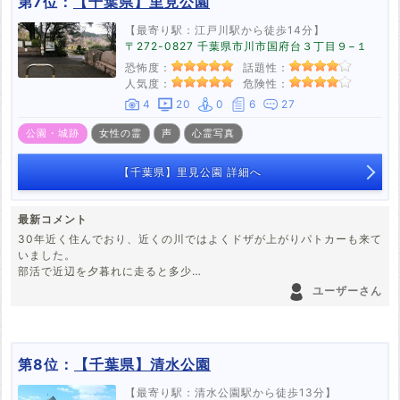
第7位：
【千葉県】里見公園
【最寄り駅：江戸川駅から徒歩14分】
〒272-0827 千葉県市川市国府台３丁目９−１
恐怖度：
話題性：
人気度：
危険性：
4
20
0
6
27
公園・城跡
女性の霊
声
心霊写真
【千葉県】里見公園 詳細へ
最新コメント
30年近く住んでおり、近くの川ではよくドザが上がりパトカーも来て
いました。
部活で近辺を夕暮れに走ると多少
不気味には感じていましたが特にこれといった怖い体験はしていませ
ユーザーさん
ん。
また、公園と言うよりは近くに湧く水があるのですが、霊感のある人
曰く公園と言うよりもそこの湧水が気持ち悪い、不気味と言われてい
たのでその近辺にむしろいるのかもしれないですね。
第8位：
【千葉県】清水公園
【最寄り駅：清水公園駅から徒歩13分】