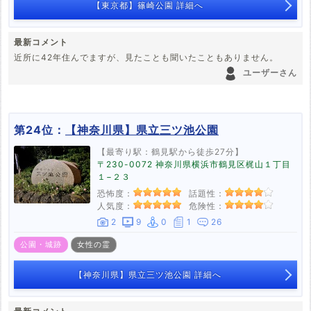
【東京都】篠崎公園 詳細へ
最新コメント
近所に42年住んでますが、見たことも聞いたこともありません。
ユーザーさん
第24位：
【神奈川県】県立三ツ池公園
【最寄り駅：鶴見駅から徒歩27分】
〒230-0072 神奈川県横浜市鶴見区梶山１丁目
１−２３
恐怖度：
話題性：
人気度：
危険性：
2
9
0
1
26
公園・城跡
女性の霊
【神奈川県】県立三ツ池公園 詳細へ