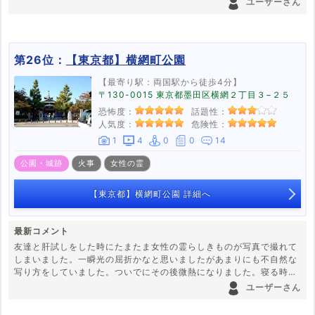
ユーザーさん
第26位：
【東京都】横網町公園
【最寄り駅：両国駅から徒歩4分】
〒130-0015 東京都墨田区横網２丁目３−２５
恐怖度：
話題性：
人気度：
危険性：
1
4
0
0
14
公園・城跡
火事
女性の霊
【東京都】横網町公園 詳細へ
最新コメント
友達と肝試しをした時にたまたま女性の霊らしきものが写真で撮れて
しまいました。一瞬光の屈折かなと思いましたがあまりにも不自然な
写り方をしていました。ついでにその後微熱になりました。寝る時過
呼吸になるぐらいしんどかったです。
ユーザーさん