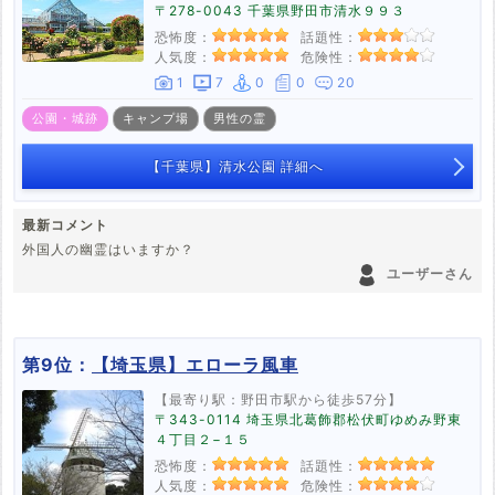
〒278-0043 千葉県野田市清水９９３
恐怖度：
話題性：
人気度：
危険性：
1
7
0
0
20
公園・城跡
キャンプ場
男性の霊
【千葉県】清水公園 詳細へ
最新コメント
外国人の幽霊はいますか？
ユーザーさん
第9位：
【埼玉県】エローラ風車
【最寄り駅：野田市駅から徒歩57分】
〒343-0114 埼玉県北葛飾郡松伏町ゆめみ野東
４丁目２−１５
恐怖度：
話題性：
人気度：
危険性：