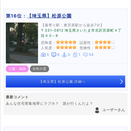
たくなったので友達についてきてもらって女子トイレにいきました。
トイレの電気がついていて、中を覗くと一つだけドアが閉まっていた
ので、さっきの別グループで来てた人が入っているんだと思ったので
第16位：
【埼玉県】松原公園
すが、物音もなく静かだった事に違和感を感じ"ちょっと怖くな
い？"となり友達とその人が出てくるまで待ってよーとトイレ外で待
【最寄り駅：東宮原駅から徒歩7分】
っていました。
〒331-0812 埼玉県さいたま市北区宮原町４丁
すると、電気がいきなりッパチと消え、その瞬間。一気に嫌な感じが
目４０−８
ゾワーと押し寄せてきたので電気が消えたと同時に友達と猛ダッシュ
恐怖度：
話題性：
でその場から離れました。
人気度：
危険性：
その後も帰りの車では車内から焦げたような臭いがしてきて、どこか
故障したんじゃないかと焦りました。でも怖さとこの場からすぐにで
5
6
0
1
54
も離れたい気持ちで外に出る勇気もなく。どうか無事に降りられます
よーにと願いコンビニの駐車場に着いた時やっと安心したのを覚えて
公園・城跡
女性の霊
ます。
後日、検索をしたら殺傷事件があったことを知り、あの時のトイレで
の違和感は合っていたんだなと感じました。尿意も無くなるぐらいの
【埼玉県】松原公園 詳細へ
怖い体験でした。
最新コメント
あんな住宅密集地帯にラブホ？ 誰が行くんだよ？
ユーザーさん