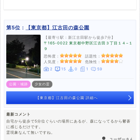
第5位：
【東京都】江古田の森公園
【最寄り駅：新江古田駅から徒歩7分】
〒165-0022 東京都中野区江古田３丁目１４−１
９
恐怖度：
話題性：
人気度：
危険性：
2
15
0
1
59
公園・城跡
少女の霊
【東京都】江古田の森公園 詳細へ
最新コメント
自宅から徒歩で5分位ぐらいの場所にあるが、森になってるから鬱蒼
に感じるだけです。
霊現象なんて無いですね。
ユーザーさん