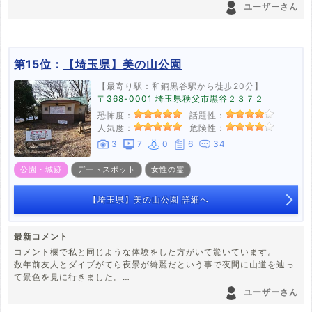
日で陥落って話だから根切り（皆殺し）かな?
ユーザーさん
第15位：
【埼玉県】美の山公園
【最寄り駅：和銅黒谷駅から徒歩20分】
〒368-0001 埼玉県秩父市黒谷２３７２
恐怖度：
話題性：
人気度：
危険性：
3
7
0
6
34
公園・城跡
デートスポット
女性の霊
【埼玉県】美の山公園 詳細へ
最新コメント
コメント欄で私と同じような体験をした方がいて驚いています。
数年前友人とダイブがてら夜景が綺麗だという事で夜間に山道を辿っ
て景色を見に行きました。
ついたら私達以外にも40代？50代？の方達がいたので"夜景が有名な
ユーザーさん
所なんだなー"と夜景も見終り帰ろうとしたのですが、トイレに行き