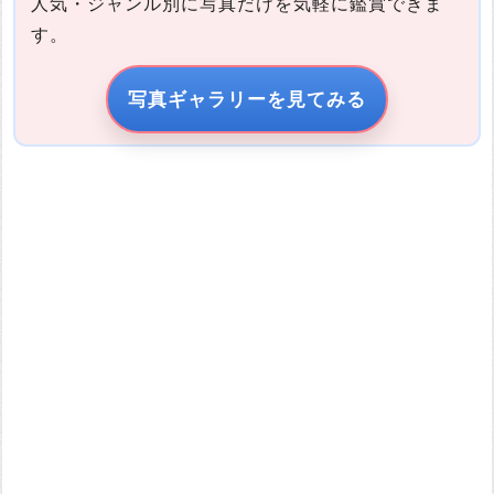
人気・ジャンル別に写真だけを気軽に鑑賞できま
す。
写真の説明
写真ギャラリーを見てみる
引用元URL
他サイトの画像を無断で転載することは法律で禁止されていま
す。 画像をお借りする場合は事前に権利者から許可を貰ってくだ
さい。
またその際は必ず引用元のURLを入力してください。
投稿する