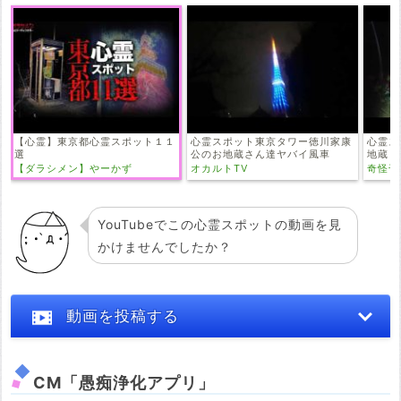
【心霊】東京都心霊スポット１１
心霊スポット東京タワー徳川家康
心霊ス
選
公のお地蔵さん達ヤバイ風車
地蔵
【ダラシメン】やーかず
オカルトTV
奇怪千
YouTubeでこの心霊スポットの動画を見
かけませんでしたか？
動画を投稿する
CM「愚痴浄化アプリ」