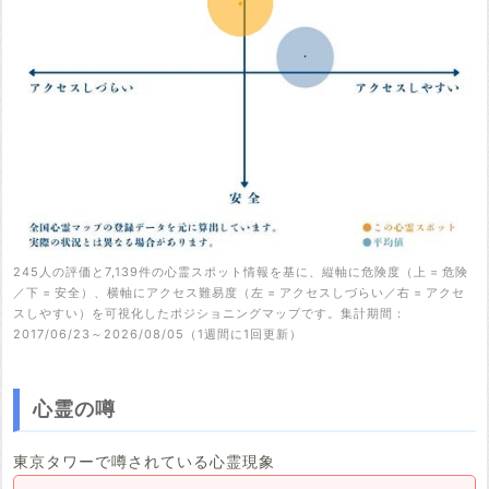
245人の評価と7,139件の心霊スポット情報を基に、縦軸に危険度（上 = 危険
／下 = 安全）、横軸にアクセス難易度（左 = アクセスしづらい／右 = アクセ
スしやすい）を可視化したポジショニングマップです。集計期間：
2017/06/23～2026/08/05（1週間に1回更新）
心霊の噂
東京タワーで噂されている心霊現象