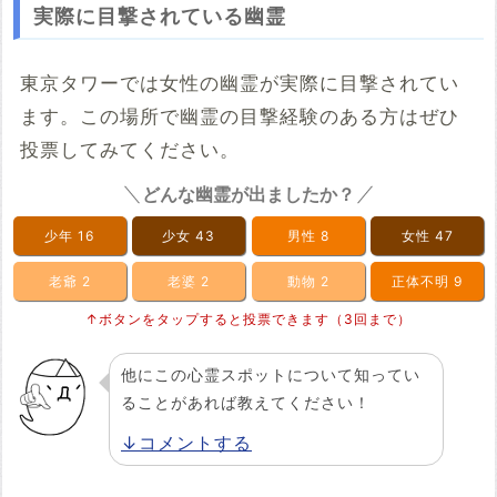
実際に目撃されている幽霊
東京タワーでは女性の幽霊が実際に目撃されてい
ます。この場所で幽霊の目撃経験のある方はぜひ
投票してみてください。
どんな幽霊が出ましたか？
少年
16
少女
43
男性
8
女性
47
老爺
2
老婆
2
動物
2
正体不明
9
↑ボタンをタップすると投票できます（3回まで）
他にこの心霊スポットについて知ってい
ることがあれば教えてください！
↓コメントする