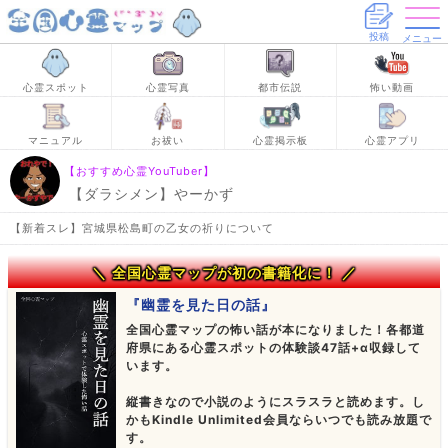
投稿
メニュー
心霊スポット
心霊写真
都市伝説
怖い動画
マニュアル
お祓い
心霊掲示板
心霊アプリ
【おすすめ心霊YouTuber】
【ダラシメン】やーかず
【新着スレ】宮城県松島町の乙女の祈りについて
＼ 全国心霊マップが初の書籍化に！ ／
『幽霊を見た日の話』
全国心霊マップの怖い話が本になりました！各都道
府県にある心霊スポットの体験談47話+α収録して
います。
縦書きなので小説のようにスラスラと読めます。し
かもKindle Unlimited会員ならいつでも読み放題で
す。