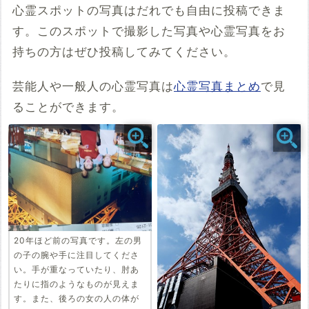
心霊スポットの写真はだれでも自由に投稿できま
す。このスポットで撮影した写真や心霊写真をお
例：<iframe src="https://www.google.com/maps/embed?
pb=******" width="600" height="450" frameborder="0"
持ちの方はぜひ投稿してみてください。
style="border:0;" allowfullscreen="" aria-hidden="false"
tabindex="0"></iframe>
芸能人や一般人の心霊写真は
心霊写真まとめ
で見
コメント
ることができます。
投稿する
20年ほど前の写真です。左の男
の子の腕や手に注目してくださ
い。手が重なっていたり、肘あ
たりに指のようなものが見えま
す。また、後ろの女の人の体が