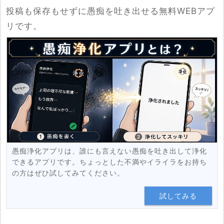
投稿も保存もせずに愚痴を吐き出せる無料WEBアプ
※YouTubeのURL
リです。
必須
例：https://www.youtube.com/watch?v=***********
例：https://youtu.be/***********
投稿する
愚痴浄化アプリは、誰にも言えない愚痴を吐き出して浄化
できるアプリです。ちょっとした不満やイライラをお持ち
の方はぜひ試してみてください。
試してみる