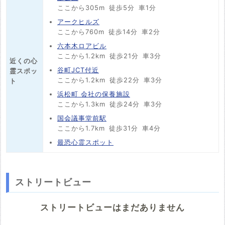
ここから305m
徒歩5分
車1分
アークヒルズ
ここから760m
徒歩14分
車2分
六本木ロアビル
ここから1.2km
徒歩21分
車3分
近くの心
谷町JCT付近
霊スポッ
ここから1.2km
徒歩22分
車3分
ト
浜松町 会社の保養施設
ここから1.3km
徒歩24分
車3分
国会議事堂前駅
ここから1.7km
徒歩31分
車4分
最恐心霊スポット
ストリートビュー
ストリートビューはまだありません