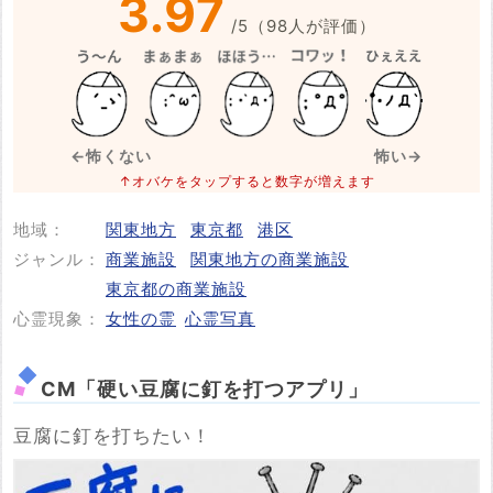
3.97
/
5
（
98
人が評価）
※事件・事故が起きた日付
必須
←怖くない
怖い→
↑オバケをタップすると数字が増えます
地域：
関東地方
東京都
港区
投稿する
ジャンル：
商業施設
関東地方の商業施設
東京都の商業施設
心霊現象：
女性の霊
心霊写真
CM「硬い豆腐に釘を打つアプリ」
豆腐に釘を打ちたい！