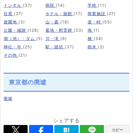
トンネル
(37)
病院
(14)
学校
(11)
住居
(27)
ホテル・旅館
(17)
商業施設
(27)
遊園地
(3)
山・森
(18)
道・峠
(55)
公園・城跡
(128)
墓地・慰霊碑
(33)
海
(1)
湖（池）・ダム
(5)
川・滝
(9)
橋
(34)
神社・寺
(25)
駅・踏切
(37)
樹木
(2)
その他
(21)
東京都の廃墟
廃墟
シェアする
コピー