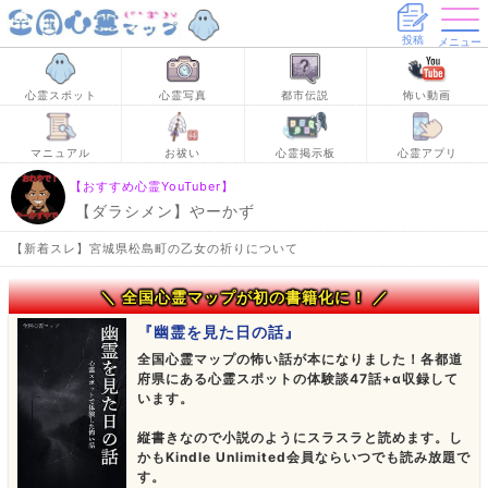
投稿
メニュー
心霊スポット
心霊写真
都市伝説
怖い動画
マニュアル
お祓い
心霊掲示板
心霊アプリ
【おすすめ心霊YouTuber】
【ダラシメン】やーかず
【新着スレ】宮城県松島町の乙女の祈りについて
＼ 全国心霊マップが初の書籍化に！ ／
『幽霊を見た日の話』
全国心霊マップの怖い話が本になりました！各都道
府県にある心霊スポットの体験談47話+α収録して
います。
縦書きなので小説のようにスラスラと読めます。し
かもKindle Unlimited会員ならいつでも読み放題で
す。