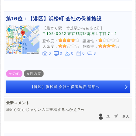
第16位：
【港区】浜松町 会社の保養施設
【最寄り駅：竹芝駅から徒歩2分】
〒105-0022 東京都港区海岸１丁目７−４
恐怖度：
話題性：
人気度：
危険性：
0
0
0
0
3
その他
女性の霊
【港区】浜松町 会社の保養施設 詳細へ
最新コメント
場所が定かじゃないのに投稿するんかえ？w
ユーザーさん