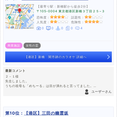
【最寄り駅：新橋駅から徒歩2分】
〒105-0004 東京都港区新橋３丁目２５−３
恐怖度：
話題性：
人気度：
危険性：
0
0
0
0
4
商業施設
女性の霊
【港区】新橋 闇市跡のカラオケ 詳細へ
最新コメント
２－１様
失念しました。
うちの祖母も「めちーる」は目が潰れると言ってました。
闇市に行くと、度数が書いた一升瓶がおいてあり、銘柄はなし。
ユーザーさん
飲んでどうなるかは自己責任だったそうな そんなにしてのみたいも
んかな
第10位：
【港区】三田の幽霊坂