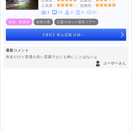
恐怖度：
話題性：
大島町
新島村
八丈島八丈町
小笠原村
人気度：
危険性：
4件
1件
5件
1件
4
15
0
0
51
墓地・慰霊碑
女性の霊
心霊スポット巡礼ツアー
【港区】青山霊園 詳細へ
最新コメント
有名だけど普通の良い霊園でなにも怖いことはないよ
ユーザーさん