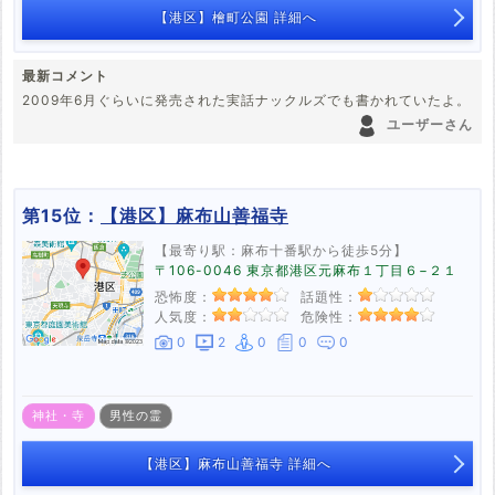
【港区】檜町公園 詳細へ
最新コメント
2009年6月ぐらいに発売された実話ナックルズでも書かれていたよ。
ユーザーさん
第15位：
【港区】麻布山善福寺
【最寄り駅：麻布十番駅から徒歩5分】
〒106-0046 東京都港区元麻布１丁目６−２１
恐怖度：
話題性：
人気度：
危険性：
0
2
0
0
0
神社・寺
男性の霊
【港区】麻布山善福寺 詳細へ