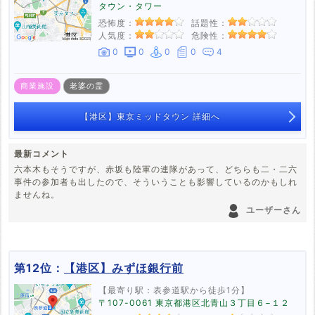
タウン・タワー
恐怖度：
話題性：
人気度：
危険性：
0
0
0
0
4
商業施設
老婆の霊
【港区】東京ミッドタウン 詳細へ
最新コメント
六本木もそうですが、赤坂も陸軍の連隊があって、どちらも二・二六
事件の参加者も出したので、そういうことも影響しているのかもしれ
ませんね。
ユーザーさん
第12位：
【港区】みずほ銀行前
【最寄り駅：表参道駅から徒歩1分】
〒107-0061 東京都港区北青山３丁目６−１２