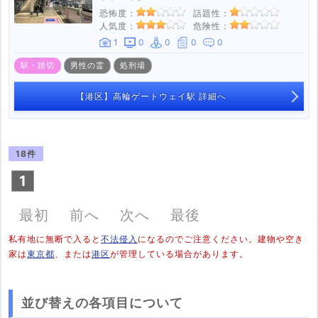
恐怖度：
話題性：
人気度：
危険性：
1
0
0
0
0
駅・踏切
男性の霊
処刑場
【港区】高輪ゲートウェイ駅 詳細へ
18件
1
最初
前へ
次へ
最後
私有地に無断で入ると
不法侵入
になるのでご注意ください。建物や空き
家は
東京都
、または
港区
が管理している場合があります。
並び替えの各項目について