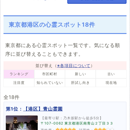
6件
4件
12件
52件
北区
荒川区
板橋区
練馬区
湖（池）・ダム
川・滝
橋
神社・寺
老爺の霊
老婆の霊
動物の霊
正体不明の霊
姥捨て山
処刑場
火事
解体済み
9件
5件
8件
9件
5件
9件
34件
25件
5件
16件
5件
6件
2件
8件
2件
14件
足立区
葛飾区
江戸川区
八王子市
駅・踏切
樹木
その他
足音
声
ラップ音
人影
東京都港区の心霊スポット18件
心霊スポット巡
8件
4件
6件
63件
37件
2件
21件
13件
73件
1件
43件
礼ツアー
立川市
武蔵野市
三鷹市
青梅市
心霊写真
祟り
11件
2件
10件
5件
33件
39件
13件
東京都にある心霊スポット一覧です。気になる順
府中市
昭島市
調布市
町田市
序に並び替えることもできます。
8件
4件
1件
11件
小金井市
小平市
日野市
東村山市
並び替え（
※各項目について
）
2件
4件
9件
5件
ランキング
市区町村
新しい
古い
国分寺市
国立市
福生市
東大和市
1件
2件
7件
8件
注目度
知られていない
肝試し向き
現在地
清瀬市
東久留米市
武蔵村山市
多摩市
1件
8件
9件
11件
全18件
稲城市
羽村市
あきる野市
西東京市
第1位：
【港区】青山霊園
2件
7件
14件
21件
瑞穂町
日の出町
檜原村
奥多摩町
【最寄り駅：乃木坂駅から徒歩5分】
17件
4件
2件
13件
〒107-0062 東京都港区南青山２丁目３３