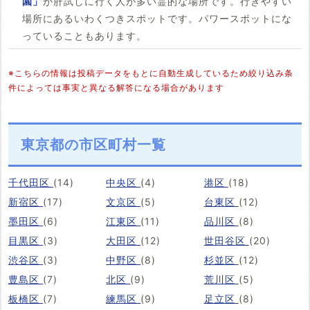
園」
が肝試しに行く人が多い霊的な場所です。行きやすい
場所にあるいわくつきスポットです。パワースポットにな
っていることもあります。
※こちらの情報は投稿データをもとに自動生成しているため絞り込み条
件によっては事実と異なる解答になる場合があります
東京都の市区町村一覧
千代田区
(14)
中央区
(4)
港区
(18)
新宿区
(17)
文京区
(5)
台東区
(12)
墨田区
(6)
江東区
(11)
品川区
(8)
目黒区
(3)
大田区
(12)
世田谷区
(20)
渋谷区
(3)
中野区
(8)
杉並区
(12)
豊島区
(7)
北区
(9)
荒川区
(5)
板橋区
(7)
練馬区
(9)
足立区
(8)