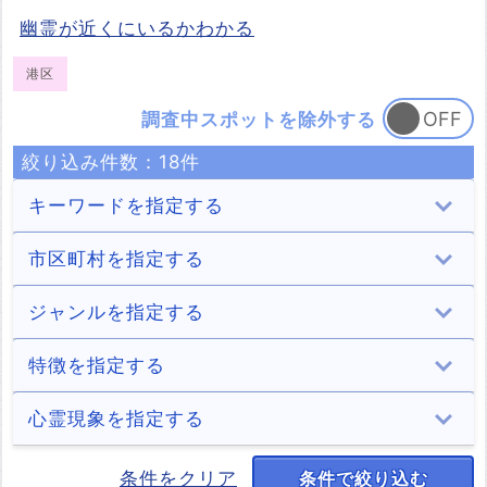
幽霊が近くにいるかわかる
港区
調査中スポットを除外する
絞り込み件数：
18
件
キーワードを指定する
市区町村を指定する
千代田区
中央区
港区
新宿区
ジャンルを指定する
14件
4件
18件
17件
文京区
台東区
墨田区
江東区
トンネル
病院
学校
住居
特徴を指定する
5件
12件
6件
11件
37件
14件
11件
27件
品川区
目黒区
大田区
世田谷区
ホテル・旅館
商業施設
遊園地
山・森
2chオカルト住
日本三大怨霊
神隠し
デートスポット
心霊現象を指定する
民
8件
3件
12件
20件
17件
27件
3件
18件
1件
1件
1件
3件
渋谷区
中野区
杉並区
豊島区
道・峠
公園・城跡
墓地・慰霊碑
海
少年の霊
少女の霊
男性の霊
女性の霊
条件をクリア
条件で絞り込む
パワースポット
稲川淳二
自殺の名所
廃墟
3件
8件
12件
7件
55件
128件
33件
1件
33件
54件
141件
244件