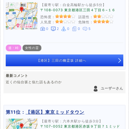
【最寄り駅：白金高輪駅から徒歩5分】
〒108-0073 東京都港区三田４丁目６−１６
恐怖度：
話題性：
人気度：
危険性：
0
2
0
0
5
道・峠
女性の霊
【港区】三田の幽霊坂 詳細へ
最新コメント
近くの仙台坂と似た話もあるのか
ユーザーさん
第11位：
【港区】東京ミッドタウン
【最寄り駅：六本木駅から徒歩3分】
〒107-0052 東京都港区赤坂９丁目７１ミッド