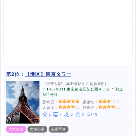
第2位：
【港区】東京タワー
【最寄り駅：赤羽橋駅から徒歩6分】
〒105-0011 東京都港区芝公園４丁目７ 都道
301号線
恐怖度：
話題性：
人気度：
危険性：
2
7
0
0
19
商業施設
女性の霊
心霊写真