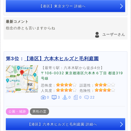
【港区】東京タワー 詳細へ
最新コメント
怨念の赤とも言いますからね
ユーザーさん
第3位：
【港区】六本木ヒルズと毛利庭園
【最寄り駅：六本木駅から徒歩4分】
〒106-0032 東京都港区六本木６丁目 都道319
号線
恐怖度：
話題性：
人気度：
危険性：
0
3
0
0
22
公園・城跡
男性の霊
【港区】六本木ヒルズと毛利庭園 詳細へ