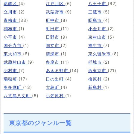
葛飾区
(4)
江戸川区
(6)
八王子市
(62)
立川市
(2)
武蔵野市
(9)
三鷹市
(5)
青梅市
(33)
府中市
(8)
昭島市
(4)
調布市
(1)
町田市
(11)
小金井市
(2)
小平市
(4)
日野市
(9)
東村山市
(5)
国分寺市
(1)
国立市
(2)
福生市
(7)
東大和市
(8)
清瀬市
(1)
東久留米市
(8)
武蔵村山市
(9)
多摩市
(11)
稲城市
(2)
羽村市
(7)
あきる野市
(14)
西東京市
(21)
瑞穂町
(17)
日の出町
(4)
檜原村
(2)
奥多摩町
(13)
大島町
(4)
新島村
(1)
八丈島八丈町
(5)
小笠原村
(1)
東京都のジャンル一覧