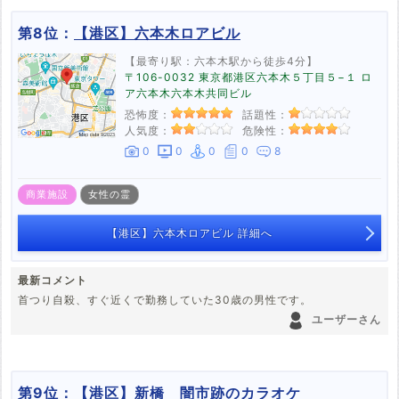
第8位：
【港区】六本木ロアビル
【最寄り駅：六本木駅から徒歩4分】
〒106-0032 東京都港区六本木５丁目５−１ ロ
ア六本木六本木共同ビル
恐怖度：
話題性：
人気度：
危険性：
0
0
0
0
8
商業施設
女性の霊
【港区】六本木ロアビル 詳細へ
最新コメント
首つり自殺、すぐ近くで勤務していた30歳の男性です。
ユーザーさん
第9位：
【港区】新橋 闇市跡のカラオケ