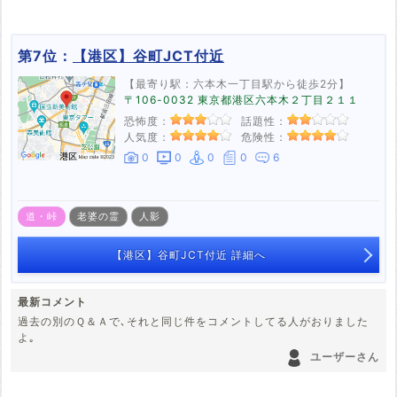
女の幽霊が出る=鏡 ホテル説
テレビ局があるだけに意味ある近い事があるか、または、鏡に纏わる
第7位：
【港区】谷町JCT付近
反射された存在なのか。あまりにも女性の幽霊が出る場所が多いから
怪しいという話です。
【最寄り駅：六本木一丁目駅から徒歩2分】
〒106-0032 東京都港区六本木２丁目２１１
恐怖度：
話題性：
人気度：
危険性：
0
0
0
0
6
道・峠
老婆の霊
人影
【港区】谷町JCT付近 詳細へ
最新コメント
過去の別のＱ＆Ａで､それと同じ件をコメントしてる人がおりました
よ｡
ユーザーさん