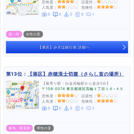
恐怖度：
話題性：
人気度：
危険性：
0
0
0
0
1
道・峠
女性の霊
【港区】みずほ銀行前 詳細へ
第13位：
【港区】赤穂浪士切腹（さらし首の場所）
【最寄り駅：白金高輪駅から徒歩5分】
〒108-0074 東京都港区高輪１丁目１６−４５
恐怖度：
話題性：
人気度：
危険性：
0
0
0
0
2
墓地・慰霊碑
男性の霊