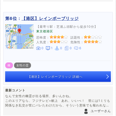
第6位：
【港区】レインボーブリッジ
【最寄り駅：芝浦ふ頭駅から徒歩10分】
東京都港区
恐怖度：
話題性：
人気度：
危険性：
0
1
0
0
6
橋
女性の霊
【港区】レインボーブリッジ 詳細へ
最新コメント
なんで女性の幽霊が出る場所、多いんかね。
このエリアなら、フジテレビ=献上 あれ、いいべ！ 世には1ミリも
関係なき乱交が世にバレたわけだから、そういう意味でも報われなか
った女が化けた？なんて言われたらどうするのかな？なんて思いま
ユーザーさん
す。