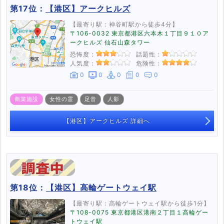
第17位：
【港区】アークヒルズ
【最寄り駅：神谷町駅から徒歩4分】
〒106-0032 東京都港区六本木１丁目９１０ア
ークヒルズ 仙石山森タワー
恐怖度：
話題性：
人気度：
危険性：
0
0
0
0
0
商業施設
女性の霊
足音
人影
【港区】アークヒルズ 詳細へ
第18位：
【港区】高輪ゲートウェイ駅
【最寄り駅：高輪ゲートウェイ駅から徒歩1分】
〒108-0075 東京都港区港南２丁目１高輪ゲー
トウェイ駅