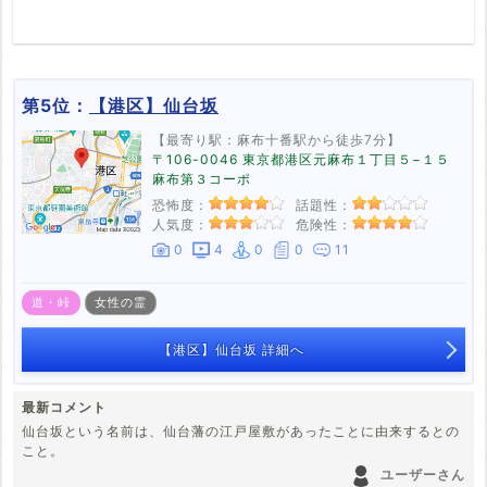
第5位：
【港区】仙台坂
【最寄り駅：麻布十番駅から徒歩7分】
〒106-0046 東京都港区元麻布１丁目５−１５
麻布第３コーポ
恐怖度：
話題性：
人気度：
危険性：
0
4
0
0
11
道・峠
女性の霊
【港区】仙台坂 詳細へ
最新コメント
仙台坂という名前は、仙台藩の江戸屋敷があったことに由来するとの
こと。
ユーザーさん