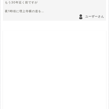
もう30年近く前ですが
夜1時頃に増上寺横の道を
男女5人で横並びに歩いていたら
ユーザーさん
耳元で男の声が聞こえて
振り向いたら オッサンの幽霊がいました
声はみんなが聞いて
オッサンの幽霊は2人しか見ていませんでしたが
リアルな幽霊見たのは初めてでした
そのあと私が連れて帰ってしまったようで
2日間くらい体調悪くなり
お祓いして外してもらいました
懐かしい思い出です