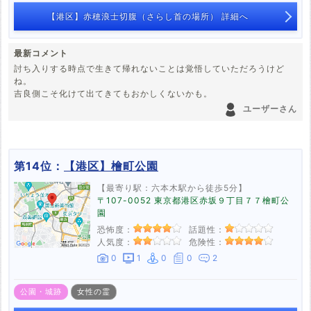
【港区】赤穂浪士切腹（さらし首の場所） 詳細へ
最新コメント
討ち入りする時点で生きて帰れないことは覚悟していただろうけど
ね。
吉良側こそ化けて出てきてもおかしくないかも。
ユーザーさん
第14位：
【港区】檜町公園
【最寄り駅：六本木駅から徒歩5分】
〒107-0052 東京都港区赤坂９丁目７７檜町公
園
恐怖度：
話題性：
人気度：
危険性：
0
1
0
0
2
公園・城跡
女性の霊