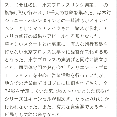
ス」（会社名は「東京プロレスリング興業」）の
旗揚げ戦が行われ、9千人の観衆を集めた。猪木対
ジョニー・バレンタインとの一騎討ちがメインイ
ベントとしてマッチメイクされ、猪木が勝利。ア
メリカ修行の成果をアピールする形となった。
華々しいスタートとは裏腹に、有力な興行基盤を
持たない東京プロレスは早々に経営が悪化する形
となった。東京プロレスの旗揚げと同時に設立さ
れた、同団体専門の興行会社『オリエント・プロ
モーション』を中心に営業活動を行っていたが、
地方での営業面では日プロに圧倒されており、全
34戦を予定していた東北地方を中心とした旗揚げ
シリーズはキャンセルが相次ぎ、たった20戦しか
行われなかった。また、有力な資金源であるテレ
ビ局とも契約出来なかった。