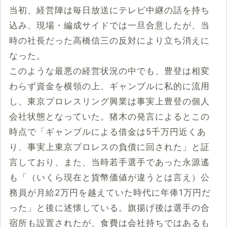
当初、経営陣は毎日放送にテレビ中継の話を持ち
込み、現場・編成サイドでは一旦合意したが、当
時の社長だった高橋信三の反対により立ち消えに
なった。
このような最悪の経営状況の中でも、豊登は相変
わらず資金を横領の上、ギャンブルに私的に流用
し、東京プロレスリング興業は事実上豊登の個人
会社状態となっていた。猪木の発言によるとこの
時点で「ギャンブルによる借金は5千万円近くあ
り、事実上東京プロレスの負債に回された」と証
言しており、また、当時若手選手であった永源遙
も「（いくら現在と貨幣価値が違うとは言え）公
務員が月給2万円を越えていた時代に年俸1万円だ
った」と後に述懐している。旗揚げ後は選手の合
宿所も設置されたが、食費は会社持ちではあるも