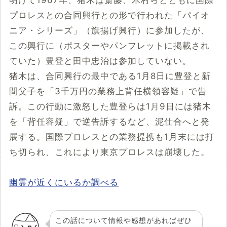
明けて1967年、猪木は斎藤、木村らとともに国際
プロレスとの合同興行との形で行われた「パイオ
ニア・シリーズ」（旗揚げ興行）に参加したが、
この興行に（ポスターやパンフレットに掲載され
ていた）豊登と田中忠治は参加していない。
猪木は、合同興行の最中である1月8日に豊登と新
間父子を「3千万円の業務上背任横領容疑」で告
訴。この行動に激怒した豊登らは1月9日には猪木
を「背任容疑」で逆告訴するなど、泥仕合へと発
展する。国際プロレスとの業務提携も1月末には打
ち切られ、これにより東京プロレスは崩壊した。
幽霊が近くにいるか調べる
この話について情報や感想があればぜひ