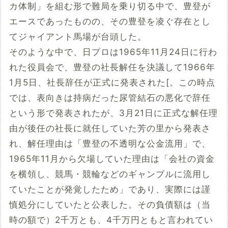
カ体制」を組む形で難局を乗り切る中で、豊登が
エースであったものの、その豊登を凌ぐ存在とし
てジャイアント馬場が台頭した。
そのような中で、日プロは1965年11月24日に行わ
れた役員会で、豊登の社長解任を決議して1966年
1月5日、社長辞任が正式に発表された[。この時点
では、表向きは持病だった尿管結石の悪化で辞任
という形で発表されたが、3月21日に正式な解任理
由が後任の社長に就任していた芳の里から発表さ
れ、解任理由は「豊登の不透明な公金流用」で、
1965年11月から欠場していた理由は「会社の資金
を横領し、競馬・競輪などのギャンブルに流用し
ていたことが発覚したため」であり、実際には謹
慎処分にしていたと公表した。その負債額は（当
時の額で）2千万とも、4千万円ともと言われてい