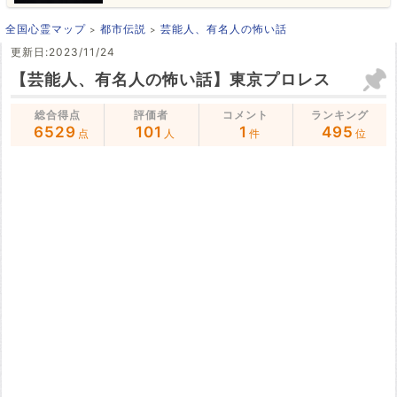
全国心霊マップ
都市伝説
芸能人、有名人の怖い話
更新日:2023/11/24
【芸能人、有名人の怖い話】東京プロレス
総合得点
評価者
コメント
ランキング
6529
101
1
495
点
人
件
位