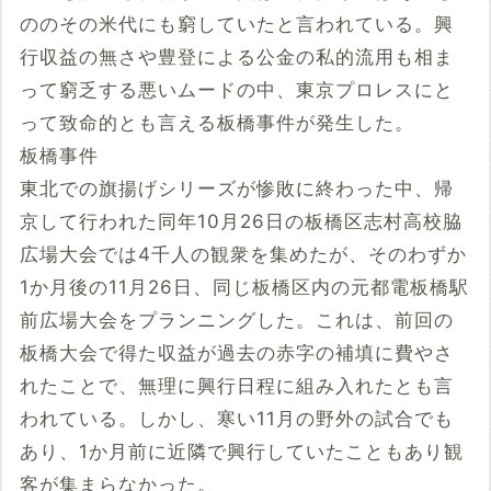
ののその米代にも窮していたと言われている。興
行収益の無さや豊登による公金の私的流用も相ま
って窮乏する悪いムードの中、東京プロレスにと
って致命的とも言える板橋事件が発生した。
板橋事件
東北での旗揚げシリーズが惨敗に終わった中、帰
京して行われた同年10月26日の板橋区志村高校脇
広場大会では4千人の観衆を集めたが、そのわずか
1か月後の11月26日、同じ板橋区内の元都電板橋駅
前広場大会をプランニングした。これは、前回の
板橋大会で得た収益が過去の赤字の補填に費やさ
れたことで、無理に興行日程に組み入れたとも言
われている。しかし、寒い11月の野外の試合でも
あり、1か月前に近隣で興行していたこともあり観
客が集まらなかった。