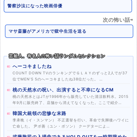
警察沙汰になった映画俳優
次の怖い話⇨
マサ斎藤がアメリカで獄中生活を送る
芸能人、有名人の怖い話ランダムセレクション
へーコキましたね
COUNT DOWN TVのランキングでＧＬＡＹのずっと2人でが37
位でMEN'S 5のへーコキましたね38位だった。 …
桃の天然水の呪い、出演すると不幸になるCM
桃の天然水とはJTが1996年から販売していた清涼飲料水。2015
年9月に販売終了、店舗から消えてなくなった。ここで紹介…
韓国大統領の悲惨な末路
李承晩（イ・スンマン） 不正選挙を行い、革命で失脚後ハワイに
亡命した。 尹ボ善（ユン・ボソン） クーデターによ…
武藤敬司の入場曲であるHOLD OUTを一時期辞めた