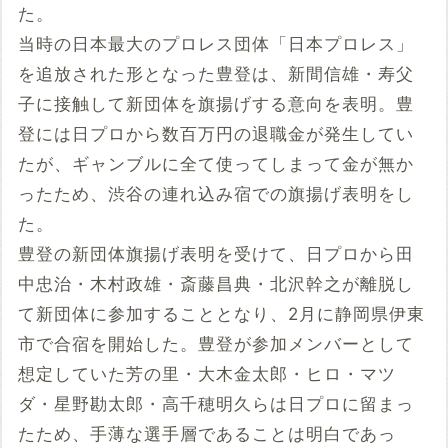
た。
当時の日本最大のプロレス団体「日本プロレス」
を追放された形となった豊登は、新間信雄・寿父
子に接触して新団体を旗揚げする意向を表明。豊
登には日プロから数百万円の退職金が発生してい
たが、ギャンブルに全て使ってしまって金が無か
ったため、渋谷の連れ込み宿での旗揚げ表明をし
た。
豊登の新団体旗揚げ表明を受けて、日プロから田
中忠治・木村政雄・斎藤昌典・北沢幹之が離脱し
て新団体に参加することとなり、2月に静岡県伊東
市で合宿を開始した。豊登が参加メンバーとして
想定していた芳の里・大木金太郎・ヒロ・マツ
ダ・星野勘太郎・高千穂明久らは日プロに留まっ
たため、手薄な選手層であることは明白であっ