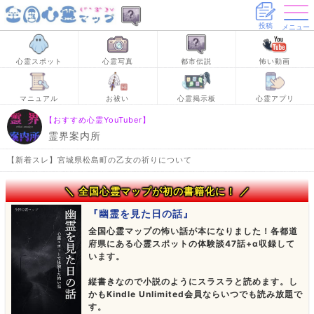
投稿
メニュー
心霊スポット
心霊写真
都市伝説
怖い動画
マニュアル
お祓い
心霊掲示板
心霊アプリ
【おすすめ心霊YouTuber】
霊界案内所
【新着スレ】宮城県松島町の乙女の祈りについて
＼ 全国心霊マップが初の書籍化に！ ／
『幽霊を見た日の話』
全国心霊マップの怖い話が本になりました！各都道
府県にある心霊スポットの体験談47話+α収録して
います。
縦書きなので小説のようにスラスラと読めます。し
かもKindle Unlimited会員ならいつでも読み放題で
す。