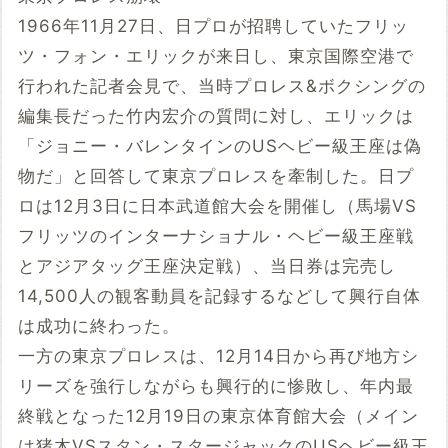
1966年11月27日、日プロが招聘していたフリッ
ツ・フォン・エリックが来日し、東京国際空港で
行われた記者会見で、当時プロレス&ボクシングの
編集長だった竹内宏介の質問に対し、エリックは
「ジョニー・バレンタインのUSヘビー級王座は偽
物だ」と回答して東京プロレスを牽制した。日プ
ロは12月3日に日本武道館大会を開催し（馬場VS
フリッツのインターナショナル・ヘビー級王座戦
とアジアタッグ王座決定戦）、当日券は完売し
14,500人の観客動員を記録するなどして興行自体
は成功に終わった。
一方の東京プロレスは、12月14日から再び地方シ
リーズを強行しながらも興行的に惨敗し、年内最
終戦となった12月19日の東京体育館大会（メイン
は猪木VSスタン・スタージャックのUSヘビー級王