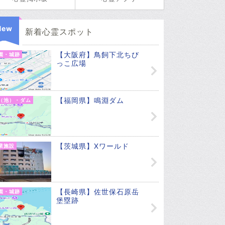
New
新着心霊スポット
【大阪府】鳥飼下北ちび
園・城跡
っこ広場
【福岡県】鳴淵ダム
（池）・ダム
【茨城県】Xワールド
業施設
【長崎県】佐世保石原岳
園・城跡
堡塁跡