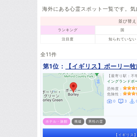
1件
2件
2件
海外にある心霊スポット一覧です。気
アイルランド
スロバキア
1件
1件
並び替え
南極大陸
アルゼンチン
ランキング
国
1件
1件
注目度
知られていない
全11件
第1位：
【イギリス】ボーリー牧
【最寄り駅：不
イングランドボーリ
恐怖度：
危険性：
0
3
ホテル・旅館
廃墟
男性の霊
【イギリス】