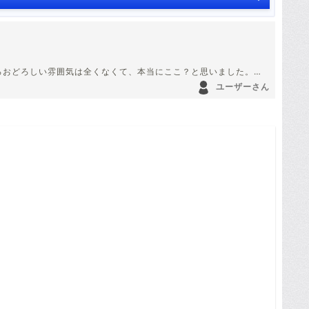
。
ろおどろしい雰囲気は全くなくて、本当にここ？と思いました。
ら、ご近所の方に声をかけられ(怪しまれた？)、説明すると、あー
ユーザーさん
。
と想像できました(^∀^；)