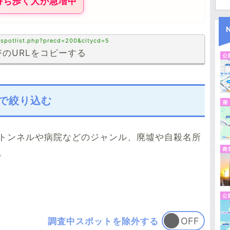
持ち歩く人が急増中
/spotlist.php?precd=200&citycd=5
のURLをコピーする
公
で絞り込む
湖
トンネルや病院などのジャンル、廃墟や自殺名所
商
。
公
調査中スポットを除外する