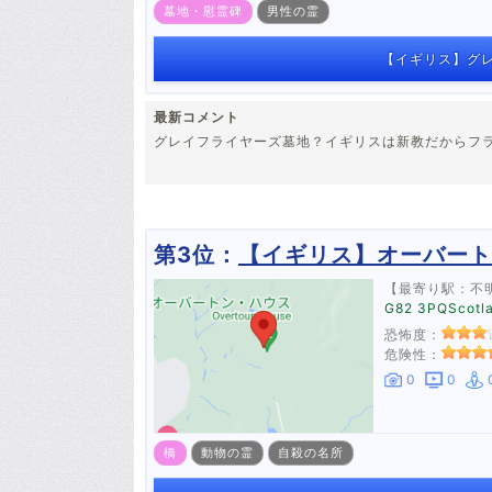
墓地・慰霊碑
男性の霊
【イギリス】グレ
最新コメント
グレイフライヤーズ墓地？イギリスは新教だからフ
第3位：
【イギリス】オーバート
【最寄り駅：不
G82 3PQScotla
恐怖度：
危険性：
0
0
橋
動物の霊
自殺の名所