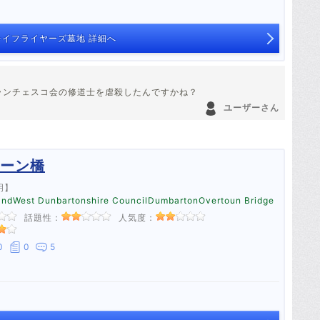
イフライヤーズ墓地 詳細へ
ランチェスコ会の修道士を虐殺したんですかね？
ユーザーさん
ーン橋
明】
ndWest Dunbartonshire CouncilDumbartonOvertoun Bridge
話題性：
人気度：
0
0
5