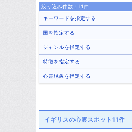
絞り込み件数：
11
件
キーワードを指定する
国を指定する
アメリカ
メキシコ
ジャンルを指定する
41件
2件
イギリス
スロベニア
トンネル
病院
特徴を指定する
11件
1件
3件
8件
インド
シンガポール
ホテル・旅館
商業施設
何だコレ！？
自殺の名所
心霊現象を指定する
1件
2件
23件
8件
6件
5件
ウクライナ
中国
道・峠
公園・城跡
処刑場
解体済み
少年の霊
少女の霊
2件
3件
1件
14件
3件
3件
4件
15件
スイス
イラク
湖（池）・ダム
川・滝
老爺の霊
老婆の霊
2件
1件
1件
1件
5件
4件
カナダ
タイ
駅・踏切
村・集落
足音
声
イギリスの心霊スポット11件
2件
3件
2件
3件
13件
26件
北朝鮮
マレーシア
祟り