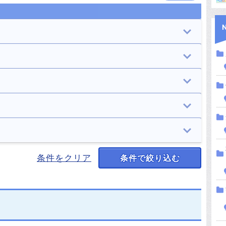
イタリア
フランス
5件
3件
オーストラリア
ロシア
学校
住居
4件
1件
3件
11件
台湾
韓国
遊園地
山・森
宜保愛子
廃墟
7件
8件
5件
1件
1件
35件
ドイツ
ペルー
墓地・慰霊碑
海
男性の霊
女性の霊
条件をクリア
条件で絞り込む
1件
2件
7件
1件
35件
31件
キルギス
イラン
橋
神社・寺
動物の霊
正体不明の霊
1件
1件
7件
2件
3件
23件
フィンランド
エルサルバドル
その他
人影
心霊写真
1件
1件
19件
11件
12件
ニュージーランド
チェコ