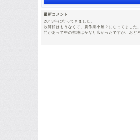
最新コメント
2013年に行ってきました。
牧師館はもうなくて、農作業小屋？になってました
門があって中の敷地はかなり広かったですが、おど
最初どこかわからなくて、教会の裏の道を歩いていた
はいはい、こっちよ～って感じで教えてくれました
こんな所までわざわざ来る人が、時々いるんだろうなぁ