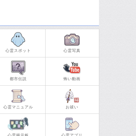
心霊スポット
心霊写真
都市伝説
怖い動画
心霊マニュアル
お祓い
心霊掲示板
心霊アプリ