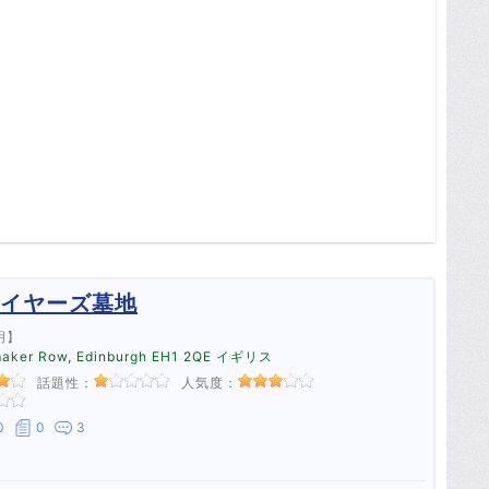
イヤーズ墓地
明】
maker Row, Edinburgh EH1 2QE イギリス
話題性：
人気度：
0
0
3