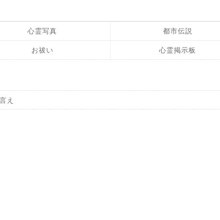
心霊写真
都市伝説
お祓い
心霊掲示板
言え