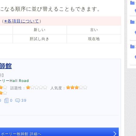
2件
1件
になる順序に並び替えることもできます。
ポーランド
ベトナム
1件
1件
（
※各項目について
）
南アフリカ
ルーマニア
新しい
古い
1件
1件
肝試し向き
現在地
師館
明】
ーHall Road
話題性：
人気度：
0
0
39
ボーリー牧師館 詳細へ