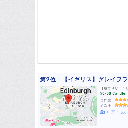
第2位：
【イギリス】グレイフラ
【最寄り駅：不
56-58 Candle
恐怖度：
危険性：
0
3