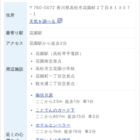
〒760-0072 香川県高松市花園町２丁目８１３０７
−１
住所
天気を調べる
最寄り駅
花園駅
アクセス
花園駅から徒歩2分
花園駅（高松琴平電鉄）
花園南交差点
高松市立花園小学校
周辺施設
花園町一丁目交差点
観光通二丁目交差点
御坊川原
ここから23m
徒歩1分
車1分
ことでんのガード下
ここから807m
徒歩15分
車2分
ホテルエンペラー
ここから1km
徒歩19分
車2分
近くの心
高松いろは市場跡