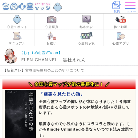
投稿
メニュー
心霊スポット
心霊写真
都市伝説
怖い動画
マニュアル
お祓い
心霊掲示板
心霊アプリ
【おすすめ心霊VTuber】
ELEN CHANNEL - 黒杜えれん
【新着スレ】宮城県松島町の乙女の祈りについて
＼ 全国心霊マップが初の書籍化に！ ／
『幽霊を見た日の話』
全国心霊マップの怖い話が本になりました！各都道
府県にある心霊スポットの体験談47話+α収録して
います。
縦書きなので小説のようにスラスラと読めます。し
かもKindle Unlimited会員ならいつでも読み放題で
す。