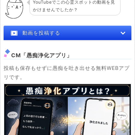
YouTubeでこの心霊スポットの動画を見
かけませんでしたか？
動画を投稿する
CM「愚痴浄化アプリ」
投稿も保存もせずに愚痴を吐き出せる無料WEBアプ
※YouTubeのURL
リです。
必須
例：https://www.youtube.com/watch?v=***********
例：https://youtu.be/***********
投稿する