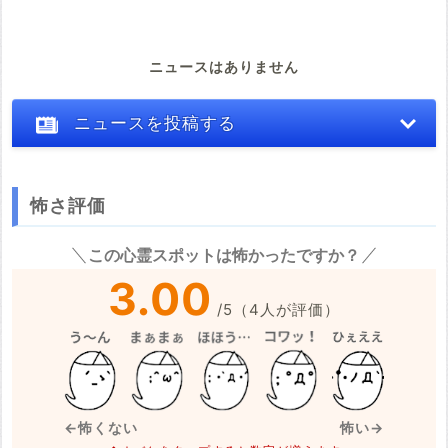
ニュースはありません
ニュースを投稿する
怖さ評価
※心霊体験談や怖い話はコメント欄での投稿をお願いします。
この心霊スポットは怖かったですか？
※事件・事故の内容
必須
3.00
/
5
（
4
人が評価）
※事件・事故が起きた日付
必須
←怖くない
怖い→