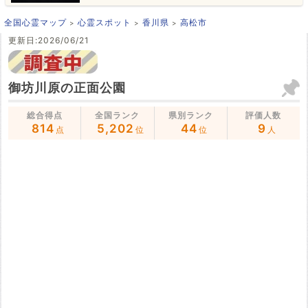
全国心霊マップ
心霊スポット
香川県
高松市
更新日:2026/06/21
御坊川原の正面公園
総合得点
全国ランク
県別ランク
評価人数
814
5,202
44
9
点
位
位
人