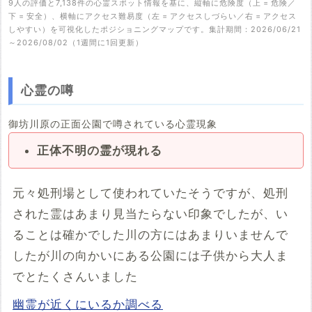
9人の評価と7,138件の心霊スポット情報を基に、縦軸に危険度（上 = 危険／
下 = 安全）、横軸にアクセス難易度（左 = アクセスしづらい／右 = アクセス
しやすい）を可視化したポジショニングマップです。集計期間：2026/06/21
～2026/08/02（1週間に1回更新）
心霊の噂
御坊川原の正面公園で噂されている心霊現象
正体不明の霊が現れる
元々処刑場として使われていたそうですが、処刑
された霊はあまり見当たらない印象でしたが、い
ることは確かでした川の方にはあまりいませんで
したが川の向かいにある公園には子供から大人ま
でとたくさんいました
幽霊が近くにいるか調べる