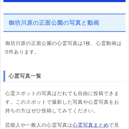
御坊川原の正面公園の写真と動画
御坊川原の正面公園の心霊写真は1枚、心霊動画は
0件あります。
こちらのサイト
※「共有HTML」はパソコンでしか取得できないようです
心霊写真一覧
※共有HTML
必須
心霊スポットの写真はだれでも自由に投稿できま
す。このスポットで撮影した写真や心霊写真をお
例：<iframe src="https://www.google.com/maps/embed?
pb=******" width="600" height="450" frameborder="0"
持ちの方はぜひ投稿してみてください。
style="border:0;" allowfullscreen="" aria-hidden="false"
tabindex="0"></iframe>
芸能人や一般人の心霊写真は
心霊写真まとめ
で見