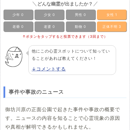
どんな幽霊が出ましたか？
少年
0
少女
0
男性
0
女性
1
老爺
0
老婆
0
動物
0
正体不明
3
↑ボタンをタップすると投票できます（3回まで）
他にこの心霊スポットについて知ってい
ることがあれば教えてください！
↓コメントする
事件や事故のニュース
御坊川原の正面公園で起きた事件や事故の概要で
す。ニュースの内容を知ることで心霊現象の原因
や真相が解明できるかもしれません。