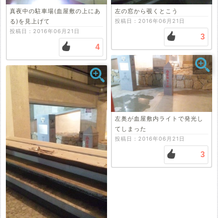
投稿する
真夜中の駐車場(血屋敷の上にあ
左の窓から覗くとこう
る)を見上げて
投稿日：2016年06月21日
投稿日：2016年06月21日
3
4
左奥が血屋敷内ライトで発光し
てしまった
投稿日：2016年06月21日
3