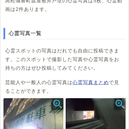
高松城番町血屋敷井戸址の心霊写真は5枚、心霊動
画は2件あります。
こちらのサイト
※「共有HTML」はパソコンでしか取得できないようです
心霊写真一覧
※共有HTML
必須
心霊スポットの写真はだれでも自由に投稿できま
す。このスポットで撮影した写真や心霊写真をお
例：<iframe src="https://www.google.com/maps/embed?
pb=******" width="600" height="450" frameborder="0"
持ちの方はぜひ投稿してみてください。
style="border:0;" allowfullscreen="" aria-hidden="false"
tabindex="0"></iframe>
芸能人や一般人の心霊写真は
心霊写真まとめ
で見
コメント
ることができます。