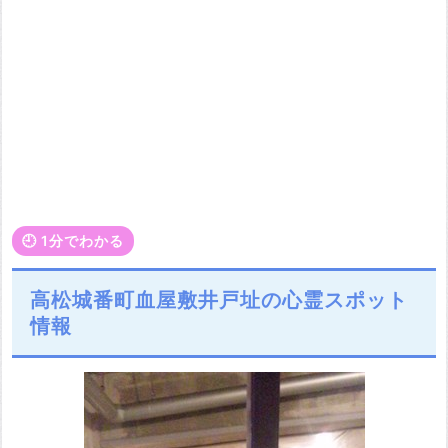
🕘️ 1分でわかる
高松城番町血屋敷井戸址の心霊スポット
情報