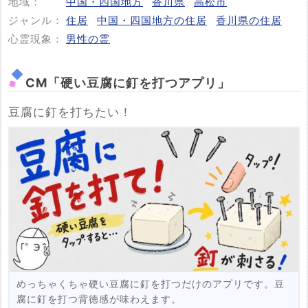
地域：
中国・四国地方
香川県
高松市
投稿する
ジャンル：
住居
中国・四国地方の住居
香川県の住居
心霊現象：
男性の霊
CM「硬い豆腐に釘を打つアプリ」
豆腐に釘を打ちたい！
めっちゃくちゃ硬い豆腐に釘を打つだけのアプリです。豆
腐に釘を打つ背徳感が味わえます。