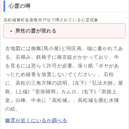
心霊の噂
高松城番町血屋敷井戸址で噂されている心霊現象
男性の霊が現れる
古地図には御厩(馬小屋)と同区画、端に書かれてあ
る。石積み。鉄格子に南京錠がかかっており、中
を見るには恐らく許可が必要。張り紙『ボヤがあ
ったため線香を放置しないでください』。石柱
に、高松の三角方陣の説明。(左下)『弘法大師』屋
島、(上端)『安倍晴明』カムロ、(右下)『崇徳上
皇』白峰、中央に『高松城』、高松城を囲む水陣
の絵。
幽霊が近くにいるか調べる