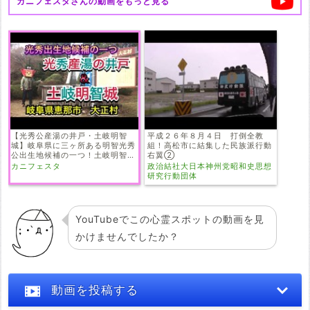
カニフェスタ
さんの動画をもっと見る
【光秀公産湯の井戸・土岐明智
平成２６年８月４日 打倒全教
城】岐阜県に三ヶ所ある明智光秀
組！高松市に結集した民族派行動
公出生地候補の一つ！土岐明智城
右翼②
のご紹介
カニフェスタ
政治結社大日本神州党昭和史思想
研究行動団体
YouTubeでこの心霊スポットの動画を見
かけませんでしたか？
動画を投稿する