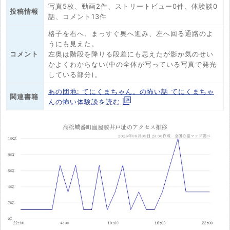
写真5枚、動画2件、ストリートビュー0件、体験談0
投稿情報
話、コメント13件
格子を右へ、まっすぐ奥へ進み、左へ回る通路のよ
うにも見えた。
コメント
左奥は階段を降りる段差にも思えたが影か気のせい
かよくわからない(中の全体が写っている写真で発光
している部分)。
あの団地: てにくまちゃん。の怖い話 てにくまちゃ
関連書籍
んの怖い体験談を読む