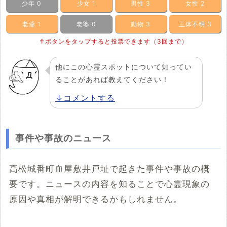
少年
0
少女
1
男性
3
女性
2
老爺
1
老婆
0
動物
3
正体不明
3
↑ボタンをタップすると投票できます（3回まで）
他にこの心霊スポットについて知ってい
ることがあれば教えてください！
↓コメントする
事件や事故のニュース
高松城番町血屋敷井戸址で起きた事件や事故の概
要です。ニュースの内容を知ることで心霊現象の
原因や真相が解明できるかもしれません。