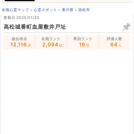
全国心霊マップ
心霊スポット
香川県
高松市
更新日:2020/01/20
高松城番町血屋敷井戸址
総合得点
全国ランク
県別ランク
評価人数
12,116
2,094
19
64
点
位
位
人