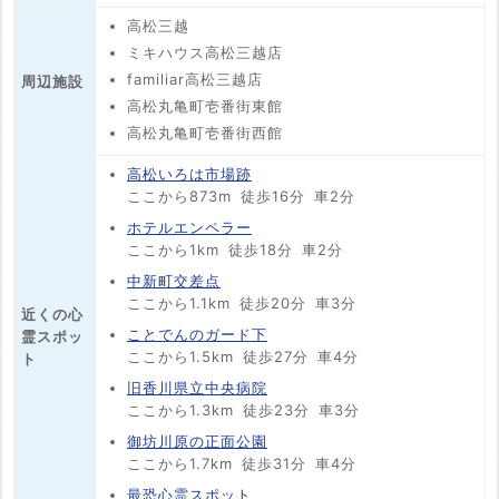
高松三越
ミキハウス高松三越店
familiar高松三越店
周辺施設
高松丸亀町壱番街東館
高松丸亀町壱番街西館
高松いろは市場跡
ここから873m
徒歩16分
車2分
ホテルエンペラー
ここから1km
徒歩18分
車2分
中新町交差点
ここから1.1km
徒歩20分
車3分
近くの心
ことでんのガード下
霊スポッ
ここから1.5km
徒歩27分
車4分
ト
旧香川県立中央病院
ここから1.3km
徒歩23分
車3分
御坊川原の正面公園
ここから1.7km
徒歩31分
車4分
最恐心霊スポット