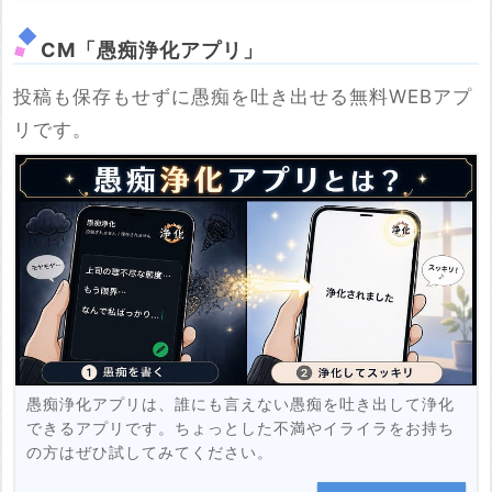
CM「愚痴浄化アプリ」
投稿も保存もせずに愚痴を吐き出せる無料WEBアプ
※YouTubeのURL
リです。
必須
例：https://www.youtube.com/watch?v=***********
例：https://youtu.be/***********
投稿する
愚痴浄化アプリは、誰にも言えない愚痴を吐き出して浄化
できるアプリです。ちょっとした不満やイライラをお持ち
の方はぜひ試してみてください。