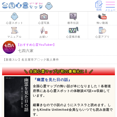
投稿
メニュー
心霊スポット
心霊写真
都市伝説
怖い動画
マニュアル
お祓い
心霊掲示板
心霊アプリ
【おすすめ心霊YouTuber】
七四六家
【新着スレ】名古屋市ア〇ック殺人事件
＼ 全国心霊マップが初の書籍化に！ ／
『幽霊を見た日の話』
全国心霊マップの怖い話が本になりました！各都道
府県にある心霊スポットの体験談47話+α収録して
います。
縦書きなので小説のようにスラスラと読めます。し
かもKindle Unlimited会員ならいつでも読み放題で
す。