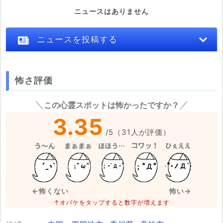
ニュースはありません
ニュースを投稿する
怖さ評価
※心霊体験談や怖い話はコメント欄での投稿をお願いします。
この心霊スポットは怖かったですか？
※事件・事故の内容
必須
3.35
/
5
（
31
人が評価）
※事件・事故が起きた日付
必須
←怖くない
怖い→
↑オバケをタップすると数字が増えます