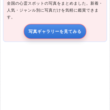
全国の心霊スポットの写真をまとめました。新着・
人気・ジャンル別に写真だけを気軽に鑑賞できま
す。
写真の説明
写真ギャラリーを見てみる
引用元URL
他サイトの画像を無断で転載することは法律で禁止されていま
す。 画像をお借りする場合は事前に権利者から許可を貰ってくだ
さい。
またその際は必ず引用元のURLを入力してください。
投稿する