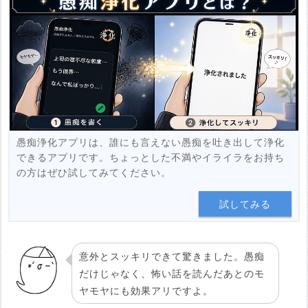
例：https://www.youtube.com/watch?v=***********
例：https://youtu.be/***********
投稿する
愚痴浄化アプリは、誰にも言えない愚痴を吐き出して浄化
できるアプリです。ちょっとした不満やイライラをお持ち
の方はぜひ試してみてください。
試してみる
意外とスッキリできて驚きました。愚痴
だけじゃなく、怖い話を読んだあとのモ
ヤモヤにも効果アリですよ。