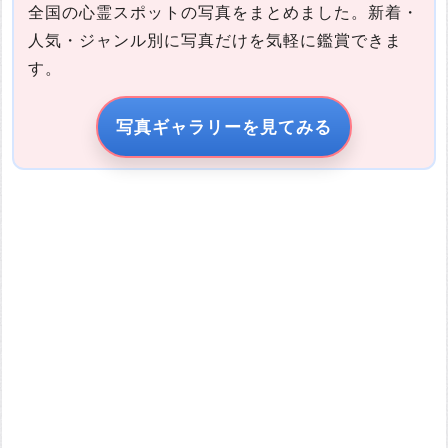
全国の心霊スポットの写真をまとめました。新着・
人気・ジャンル別に写真だけを気軽に鑑賞できま
す。
写真の説明
写真ギャラリーを見てみる
引用元URL
他サイトの画像を無断で転載することは法律で禁止されていま
す。 画像をお借りする場合は事前に権利者から許可を貰ってくだ
さい。
またその際は必ず引用元のURLを入力してください。
投稿する