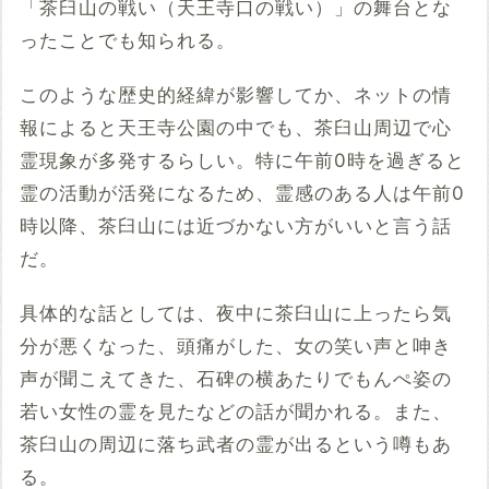
「茶臼山の戦い（天王寺口の戦い）」の舞台とな
ったことでも知られる。
このような歴史的経緯が影響してか、ネットの情
報によると天王寺公園の中でも、茶臼山周辺で心
霊現象が多発するらしい。特に午前0時を過ぎると
霊の活動が活発になるため、霊感のある人は午前0
時以降、茶臼山には近づかない方がいいと言う話
だ。
具体的な話としては、夜中に茶臼山に上ったら気
分が悪くなった、頭痛がした、女の笑い声と呻き
声が聞こえてきた、石碑の横あたりでもんぺ姿の
若い女性の霊を見たなどの話が聞かれる。また、
茶臼山の周辺に落ち武者の霊が出るという噂もあ
る。