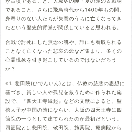
が古墳であること、大坂冬の陣・夏の陣の古戦場
であること、さらに飛鳥時代から1400年もの間、
身寄りのない人たちが失意のうちに亡くなってき
たという歴史的背景が関係していると思われる。
合戦で討死にした無念の魂や、誰にも看取られる
ことなく亡くなった悲哀の念など集まり、多くの
心霊現象を引き起こしているのではないだろう
か？
※1. 悲田院(ひでんいん)とは、仏教の慈悲の思想に
基づき、貧しい人や孤児を救うために作られた施
設で、『四天王寺縁起』などの文献によると、聖
徳太子が中国の隋にならい、大阪の四天王寺に四
箇院の一つとして建てられたのが最初だという。
四箇院とは悲田院、敬田院、施薬院、療病院から