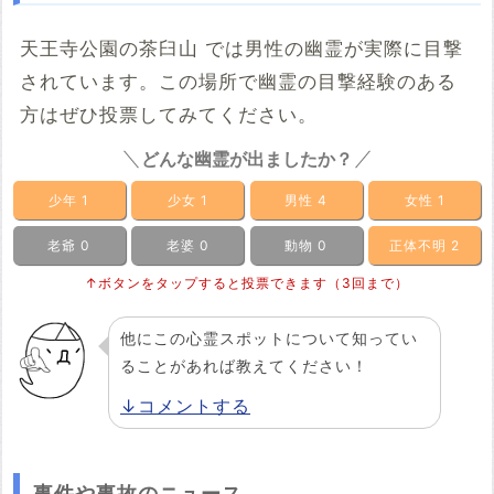
天王寺公園の茶臼山 では男性の幽霊が実際に目撃
されています。この場所で幽霊の目撃経験のある
方はぜひ投票してみてください。
どんな幽霊が出ましたか？
少年
1
少女
1
男性
4
女性
1
老爺
0
老婆
0
動物
0
正体不明
2
↑ボタンをタップすると投票できます（3回まで）
他にこの心霊スポットについて知ってい
ることがあれば教えてください！
↓コメントする
事件や事故のニュース