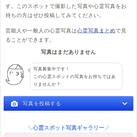
す。このスポットで撮影した写真や心霊写真をお
例：<iframe src="https://www.google.com/maps/embed?
pb=******" width="600" height="450" frameborder="0"
持ちの方はぜひ投稿してみてください。
style="border:0;" allowfullscreen="" aria-hidden="false"
tabindex="0"></iframe>
芸能人や一般人の心霊写真は
心霊写真まとめ
で見
コメント
ることができます。
写真はまだありません
写真募集中です！
この心霊スポットの写真をお持ちではあ
りませんか？
投稿する
写真を投稿する
心霊スポット写真ギャラリー