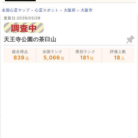
全国心霊マップ
心霊スポット
大阪府
大阪市
更新日:2026/05/28
天王寺公園の茶臼山
総合得点
全国ランク
県別ランク
評価人数
839
5,066
181
18
点
位
位
人