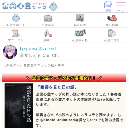
投稿
メニュー
心霊スポット
心霊写真
都市伝説
怖い動画
マニュアル
お祓い
心霊掲示板
心霊アプリ
【おすすめ心霊VTuber】
音琴しえる Ciel Ch.
【新着スレ】名古屋市ア〇ック殺人事件
＼ 全国心霊マップが初の書籍化に！ ／
『幽霊を見た日の話』
全国心霊マップの怖い話が本になりました！各都道
府県にある心霊スポットの体験談47話+α収録して
います。
縦書きなので小説のようにスラスラと読めます。し
かもKindle Unlimited会員ならいつでも読み放題で
す。