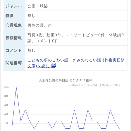
ジャンル
公園・城跡
特徴
無し
心霊現象
男性の霊、声
写真0枚、動画0件、ストリートビュー0件、体験談0
投稿情報
話、コメント0件
コメント
無し
こどもの頃のこわい話 きみのわるい話 (竹書房怪談
関連書籍
文庫)を読む