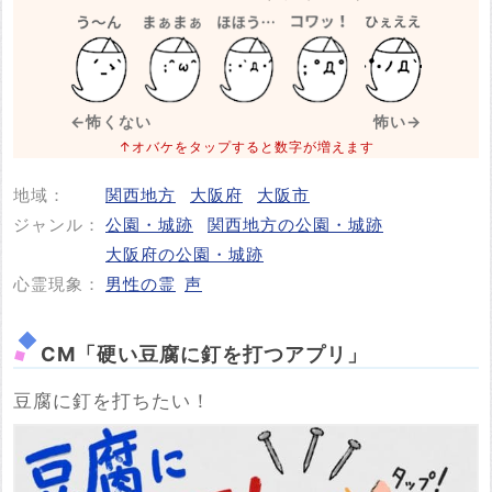
※事件・事故が起きた日付
必須
←怖くない
怖い→
↑オバケをタップすると数字が増えます
地域：
関西地方
大阪府
大阪市
投稿する
ジャンル：
公園・城跡
関西地方の公園・城跡
大阪府の公園・城跡
心霊現象：
男性の霊
声
CM「硬い豆腐に釘を打つアプリ」
豆腐に釘を打ちたい！