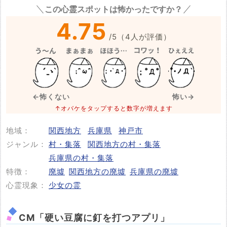
令和8年3月5日 兵庫県 神戸市中央区長
この心霊スポットは怖かったですか？
※事件・事故の内容
必須
4.75
/
5
（
4
人が評価）
※事件・事故が起きた日付
必須
←怖くない
怖い→
↑オバケをタップすると数字が増えます
地域：
関西地方
兵庫県
神戸市
投稿する
ジャンル：
村・集落
関西地方の村・集落
兵庫県の村・集落
特徴：
廃墟
関西地方の廃墟
兵庫県の廃墟
心霊現象：
少女の霊
CM「硬い豆腐に釘を打つアプリ」