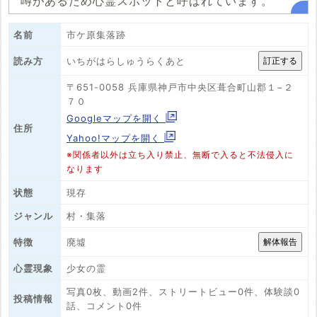
噂があるため心霊スポットと呼ばれています。
名前
市ケ原集落跡
いちがはらしゅうらくあと
読み方
〒651-0058 兵庫県神戸市中央区葺合町山郡１−２
７０
Googleマップを開く
住所
Yahoo!マップを開く
※関係者以外は立ち入り禁止、無断で入ると不法侵入に
なります
状態
現存
ジャンル
村・集落
廃墟
特徴
心霊現象
少女の霊
写真0枚、動画2件、ストリートビュー0件、体験談0
投稿情報
話、コメント0件