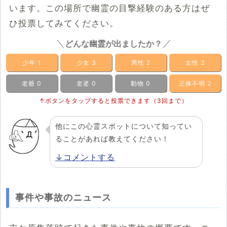
います。この場所で幽霊の目撃経験のある方はぜ
ひ投票してみてください。
どんな幽霊が出ましたか？
少年
1
少女
3
男性
2
女性
3
老爺
0
老婆
0
動物
0
正体不明
2
↑ボタンをタップすると投票できます（3回まで）
他にこの心霊スポットについて知ってい
ることがあれば教えてください！
↓コメントする
事件や事故のニュース