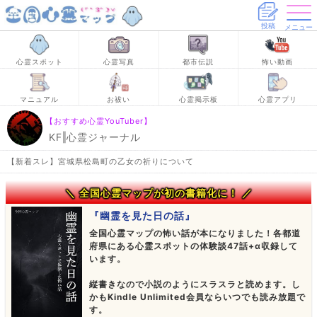
投稿
メニュー
心霊スポット
心霊写真
都市伝説
怖い動画
マニュアル
お祓い
心霊掲示板
心霊アプリ
【おすすめ心霊YouTuber】
KF‖心霊ジャーナル
【新着スレ】宮城県松島町の乙女の祈りについて
＼ 全国心霊マップが初の書籍化に！ ／
『幽霊を見た日の話』
全国心霊マップの怖い話が本になりました！各都道
府県にある心霊スポットの体験談47話+α収録して
います。
縦書きなので小説のようにスラスラと読めます。し
かもKindle Unlimited会員ならいつでも読み放題で
す。