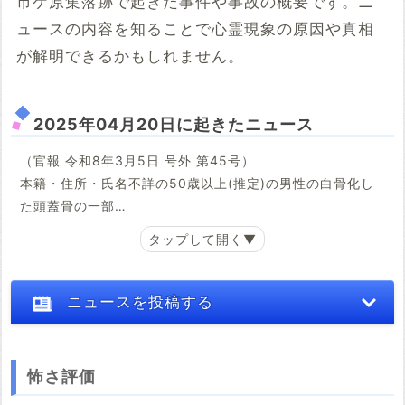
市ケ原集落跡で起きた事件や事故の概要です。ニ
ュースの内容を知ることで心霊現象の原因や真相
が解明できるかもしれません。
2025年04月20日に起きたニュース
（官報 令和8年3月5日 号外 第45号）
本籍・住所・氏名不詳の50歳以上(推定)の男性の白骨化し
た頭蓋骨の一部
上記の者は、令和7年4月20日午後3時35分神戸市中央区葺
合町山郡1番1号から北東に約145メートル及びハーブ園山頂
駅から北西に約278メートルの山中で発見されました。死亡
ニュースを投稿する
日時は令和6年頃と推定されます。遺体は身元不明のため、
当区役所で火葬に付し、遺骨を保管しています。お心当た
りのある方は当区役所保健福祉課まで申し出てください。
怖さ評価
※心霊体験談や怖い話はコメント欄での投稿をお願いします。