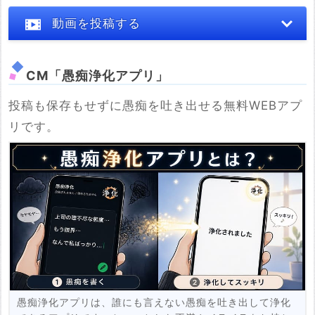
動画を投稿する
CM「愚痴浄化アプリ」
投稿も保存もせずに愚痴を吐き出せる無料WEBアプ
※YouTubeのURL
リです。
必須
例：https://www.youtube.com/watch?v=***********
例：https://youtu.be/***********
投稿する
愚痴浄化アプリは、誰にも言えない愚痴を吐き出して浄化