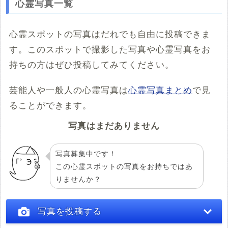
心霊写真一覧
※共有HTML
必須
心霊スポットの写真はだれでも自由に投稿できま
す。このスポットで撮影した写真や心霊写真をお
例：<iframe src="https://www.google.com/maps/embed?
pb=******" width="600" height="450" frameborder="0"
持ちの方はぜひ投稿してみてください。
style="border:0;" allowfullscreen="" aria-hidden="false"
tabindex="0"></iframe>
芸能人や一般人の心霊写真は
心霊写真まとめ
で見
コメント
ることができます。
写真はまだありません
写真募集中です！
この心霊スポットの写真をお持ちではあ
りませんか？
投稿する
写真を投稿する