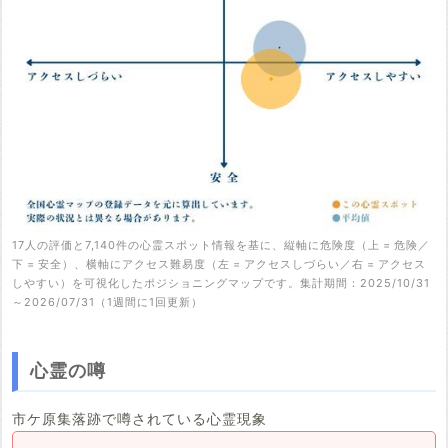
17人の評価と7,140件の心霊スポット情報を基に、縦軸に危険度（上 = 危険／
下 = 安全）、横軸にアクセス難易度（左 = アクセスしづらい／右 = アクセス
しやすい）を可視化したポジショニングマップです。集計期間：2025/10/31
～2026/07/31（1週間に1回更新）
心霊の噂
市ケ原集落跡で噂されている心霊現象