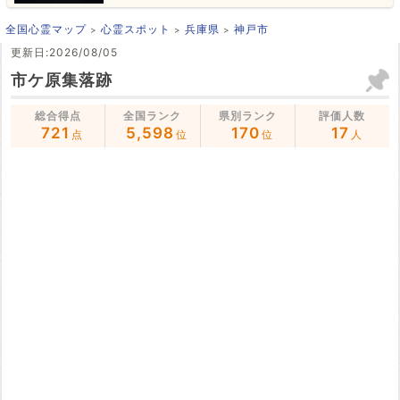
全国心霊マップ
心霊スポット
兵庫県
神戸市
更新日:2026/08/05
市ケ原集落跡
総合得点
全国ランク
県別ランク
評価人数
721
5,598
170
17
点
位
位
人