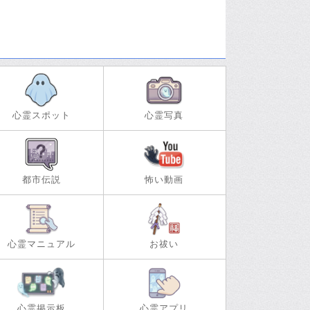
心霊スポット
心霊写真
都市伝説
怖い動画
心霊マニュアル
お祓い
心霊掲示板
心霊アプリ