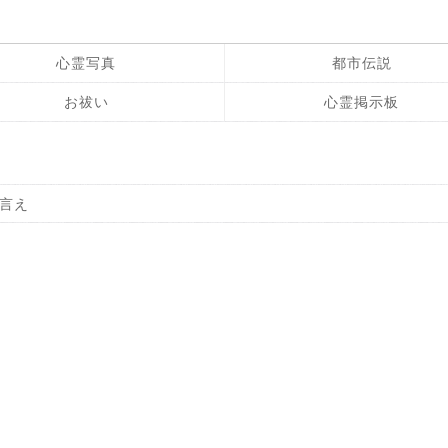
心霊写真
都市伝説
お祓い
心霊掲示板
言え