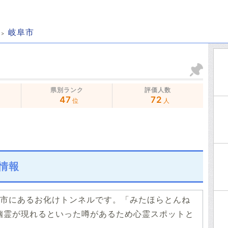
岐阜市
県別ランク
評価人数
47
72
位
人
情報
市にあるお化けトンネルです。「みたほらとんね
幽霊が現れるといった噂があるため心霊スポットと