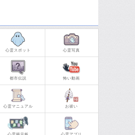
心霊スポット
心霊写真
都市伝説
怖い動画
心霊マニュアル
お祓い
心霊掲示板
心霊アプリ