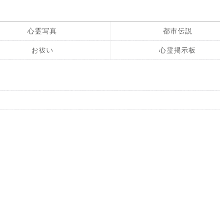
心霊写真
都市伝説
お祓い
心霊掲示板