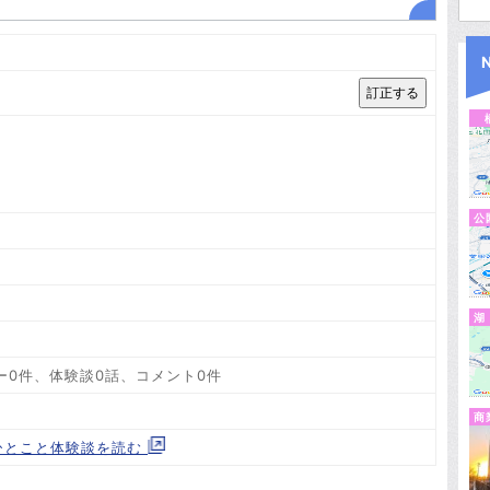
公
湖
ー0件、体験談0話、コメント0件
商
ひとこと体験談を読む