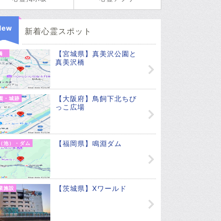
New
新着心霊スポット
【宮城県】真美沢公園と
橋
真美沢橋
【大阪府】鳥飼下北ちび
園・城跡
っこ広場
【福岡県】鳴淵ダム
（池）・ダム
【茨城県】Xワールド
業施設