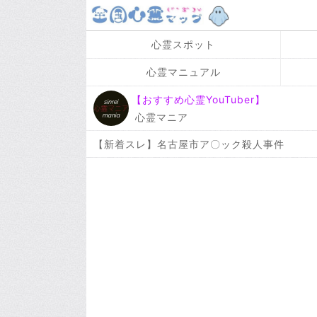
心霊スポット
心霊マニュアル
【おすすめ心霊YouTuber】
心霊マニア
【新着スレ】名古屋市ア〇ック殺人事件