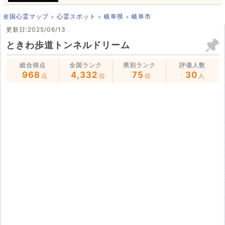
全国心霊マップ
心霊スポット
岐阜県
岐阜市
更新日:2025/06/13
ときわ歩道トンネルドリーム
総合得点
全国ランク
県別ランク
評価人数
968
4,332
75
30
点
位
位
人