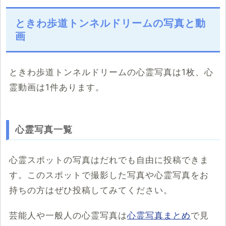
ときわ歩道トンネルドリームの写真と動
画
ときわ歩道トンネルドリームの心霊写真は1枚、心
霊動画は1件あります。
こちらのサイト
※「共有HTML」はパソコンでしか取得できないようです
心霊写真一覧
※共有HTML
必須
心霊スポットの写真はだれでも自由に投稿できま
例：<iframe src="https://www.google.com/maps/embed?
す。このスポットで撮影した写真や心霊写真をお
pb=******" width="600" height="450" frameborder="0"
style="border:0;" allowfullscreen="" aria-hidden="false"
持ちの方はぜひ投稿してみてください。
tabindex="0"></iframe>
コメント
芸能人や一般人の心霊写真は
心霊写真まとめ
で見