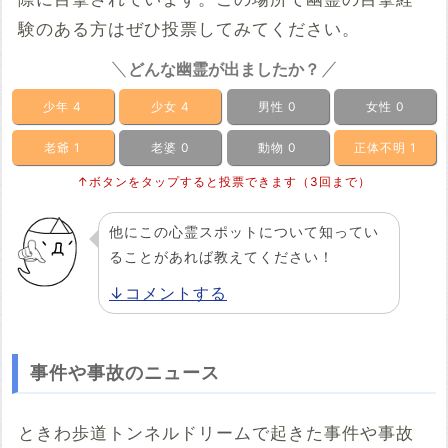
験のある方はぜひ投票してみてください。
どんな幽霊が出ましたか？
少年
4
少女
4
男性
0
女性
0
老爺
1
老婆
0
動物
0
正体不明
1
↑ボタンをタップすると投票できます（3回まで）
他にこの心霊スポットについて知ってい
ることがあれば教えてください！
↓コメントする
事件や事故のニュース
ときわ歩道トンネルドリームで起きた事件や事故