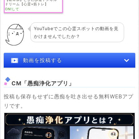
ドリーム【心霊×筋トレ】
ON!して
YouTubeでこの心霊スポットの動画を見
かけませんでしたか？
動画を投稿する
CM「愚痴浄化アプリ」
投稿も保存もせずに愚痴を吐き出せる無料WEBアプ
※YouTubeのURL
リです。
必須
例：https://www.youtube.com/watch?v=***********
例：https://youtu.be/***********