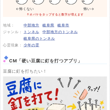
※事件・事故が起きた日付
必須
←怖くない
怖い→
↑オバケをタップすると数字が増えます
地域：
中部地方
岐阜県
岐阜市
投稿する
ジャンル：
トンネル
中部地方のトンネル
岐阜県のトンネル
心霊現象：
少年の霊
CM「硬い豆腐に釘を打つアプリ」
豆腐に釘を打ちたい！