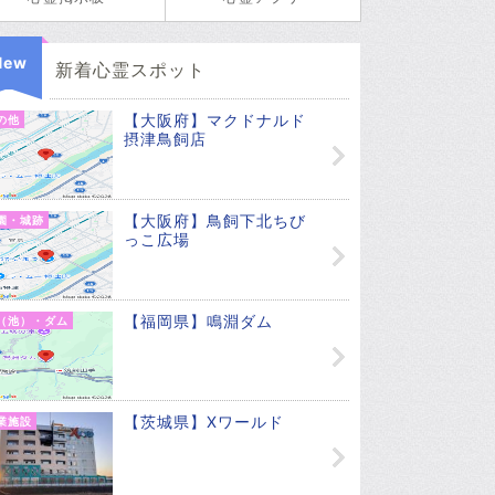
New
新着心霊スポット
【大阪府】マクドナルド
の他
摂津鳥飼店
【大阪府】鳥飼下北ちび
園・城跡
っこ広場
【福岡県】鳴淵ダム
（池）・ダム
【茨城県】Xワールド
業施設