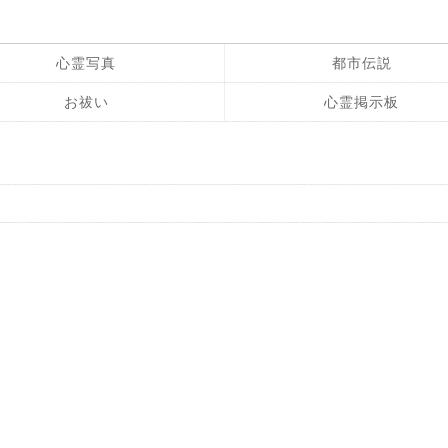
心霊写真
都市伝説
お祓い
心霊掲示板