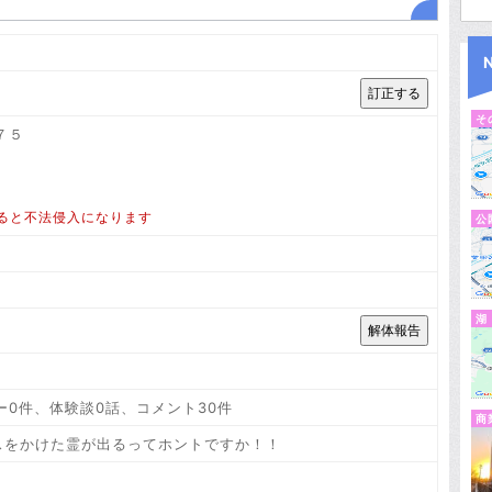
そ
７５
ると不法侵入になります
公
湖
ー0件、体験談0話、コメント30件
商
スをかけた霊が出るってホントですか！！