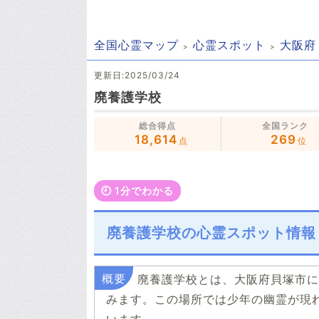
全国心霊マップ
心霊スポット
大阪府
更新日:2025/03/24
廃養護学校
総合得点
全国ランク
18,614
269
点
位
🕘️ 1分でわかる
廃養護学校の心霊スポット情報
廃養護学校とは、大阪府貝塚市に
みます。この場所では少年の幽霊が現