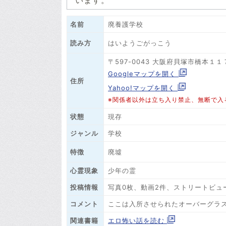
います。
名前
廃養護学校
はいようごがっこう
読み方
〒597-0043 大阪府貝塚市橋本１１
Googleマップを開く
住所
Yahoo!マップを開く
※関係者以外は立ち入り禁止、無断で入
状態
現存
ジャンル
学校
廃墟
特徴
心霊現象
少年の霊
投稿情報
写真0枚、動画2件、ストリートビュ
コメント
ここは入所させられたオーバーグラ
関連書籍
エロ怖い話を読む