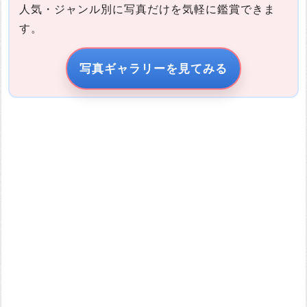
人気・ジャンル別に写真だけを気軽に鑑賞できま
す。
写真の説明
写真ギャラリーを見てみる
引用元URL
他サイトの画像を無断で転載することは法律で禁止されていま
す。 画像をお借りする場合は事前に権利者から許可を貰ってくだ
さい。
またその際は必ず引用元のURLを入力してください。
投稿する