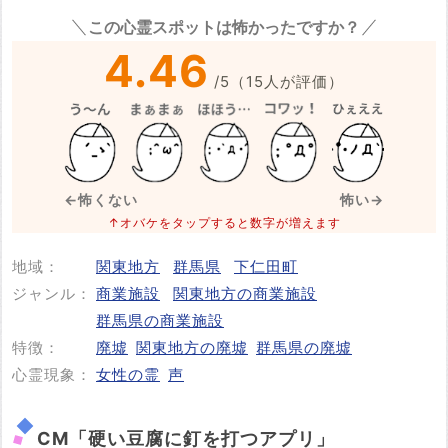
※心霊体験談や怖い話はコメント欄での投稿をお願いします。
この心霊スポットは怖かったですか？
※事件・事故の内容
必須
4.46
/
5
（
15
人が評価）
※事件・事故が起きた日付
必須
←怖くない
怖い→
↑オバケをタップすると数字が増えます
地域：
関東地方
群馬県
下仁田町
投稿する
ジャンル：
商業施設
関東地方の商業施設
群馬県の商業施設
特徴：
廃墟
関東地方の廃墟
群馬県の廃墟
心霊現象：
女性の霊
声
CM「硬い豆腐に釘を打つアプリ」