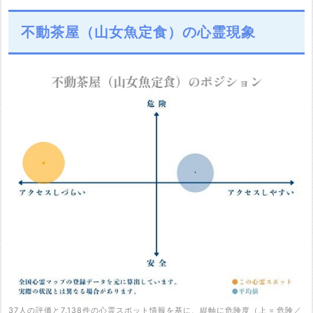
不動茶屋（山女魚定食）の心霊現象
37人の評価と7,138件の心霊スポット情報を基に、縦軸に危険度（上 = 危険／