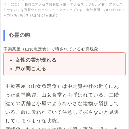
下 = 安全）、横軸にアクセス難易度（左 = アクセスしづらい／右 = アクセス
しやすい）を可視化したポジショニングマップです。集計期間：2024/04/03
～2026/08/03（1週間に1回更新）
心霊の噂
不動茶屋（山女魚定食）で噂されている心霊現象
女性の霊が現れる
声が聞こえる
不動茶屋（山女魚定食）は中之嶽神社の近くにあ
った食堂廃墟。山女食堂とも呼ばれている。二階
建ての店舗と小屋のような小さな建物が隣接して
いる。藪に覆われていて注意して探さないと見逃
してしまうような状態。