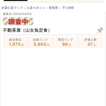
全国心霊マップ
心霊スポット
群馬県
下仁田町
更新日:2024/04/03
不動茶屋（山女魚定食）
総合得点
全国ランク
県別ランク
評価人数
1,073
3,903
98
37
点
位
位
人