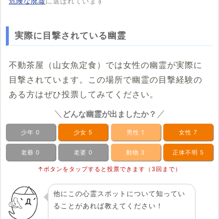
危険な廃墟
に選ばれています
実際に目撃されている幽霊
不動茶屋（山女魚定食）では女性の幽霊が実際に
目撃されています。この場所で幽霊の目撃経験の
ある方はぜひ投票してみてください。
どんな幽霊が出ましたか？
少年
0
少女
5
男性
1
女性
7
老爺
0
老婆
0
動物
3
正体不明
5
↑ボタンをタップすると投票できます（3回まで）
他にこの心霊スポットについて知ってい
ることがあれば教えてください！