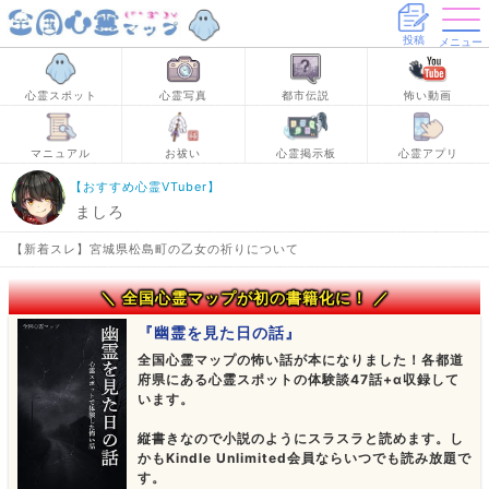
投稿
メニュー
心霊スポット
心霊写真
都市伝説
怖い動画
マニュアル
お祓い
心霊掲示板
心霊アプリ
【おすすめ心霊VTuber】
ましろ
【新着スレ】宮城県松島町の乙女の祈りについて
＼ 全国心霊マップが初の書籍化に！ ／
『幽霊を見た日の話』
全国心霊マップの怖い話が本になりました！各都道
府県にある心霊スポットの体験談47話+α収録して
います。
縦書きなので小説のようにスラスラと読めます。し
かもKindle Unlimited会員ならいつでも読み放題で
す。