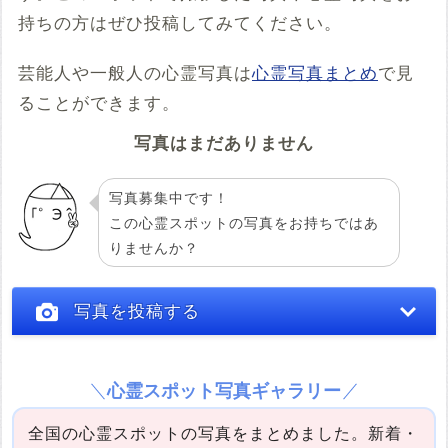
pb=******" width="600" height="450" frameborder="0"
持ちの方はぜひ投稿してみてください。
style="border:0;" allowfullscreen="" aria-hidden="false"
tabindex="0"></iframe>
芸能人や一般人の心霊写真は
心霊写真まとめ
で見
コメント
ることができます。
写真はまだありません
写真募集中です！
この心霊スポットの写真をお持ちではあ
りませんか？
投稿する
写真を投稿する
心霊スポット写真ギャラリー
全国の心霊スポットの写真をまとめました。新着・