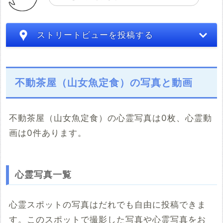
ストリートビューを投稿する
不動茶屋（山女魚定食）の写真と動画
不動茶屋（山女魚定食）の心霊写真は0枚、心霊動
画は0件あります。
こちらのサイト
※「共有HTML」はパソコンでしか取得できないようです
心霊写真一覧
※共有HTML
必須
心霊スポットの写真はだれでも自由に投稿できま
す。このスポットで撮影した写真や心霊写真をお
例：<iframe src="https://www.google.com/maps/embed?