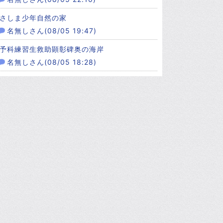
さしま少年自然の家
名無しさん(08/05 19:47)
予科練習生救助顕彰碑奥の海岸
名無しさん(08/05 18:28)