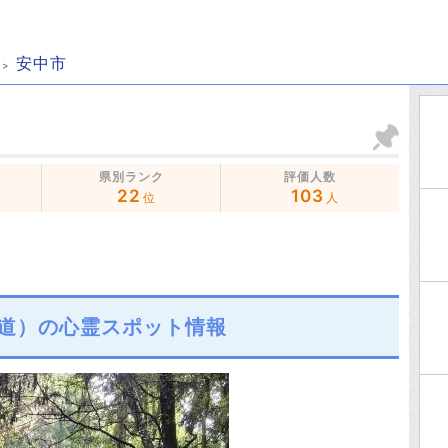
安中市
県別ランク
評価人数
22
103
位
人
道）の心霊スポット情報