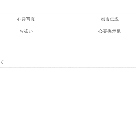
心霊写真
都市伝説
お祓い
心霊掲示板
て