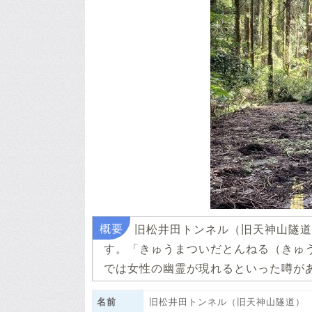
旧松井田トンネル（旧天神山隧道
す。「きゅうまついだとんねる（きゅ
では女性の幽霊が現れるといった噂が
名前
旧松井田トンネル（旧天神山隧道）