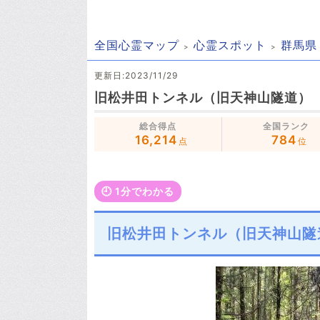
全国心霊マップ
心霊スポット
群馬県
更新日:2023/11/29
旧松井田トンネル（旧天神山隧道）
総合得点
全国ランク
16,214
784
点
位
🕘️ 1分でわかる
旧松井田トンネル（旧天神山隧