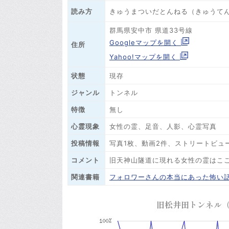
きゅうまついだとんねる（きゅうて
読み方
群馬県安中市 県道33号線
Googleマップを開く
住所
Yahoo!マップを開く
状態
現存
ジャンル
トンネル
特徴
無し
心霊現象
女性の霊、足音、人影、心霊写真
投稿情報
写真1枚、動画2件、ストリートビュー
コメント
旧天神山隧道に現れる女性の霊はこ
関連書籍
フォロワーさんの本当にあった怖い