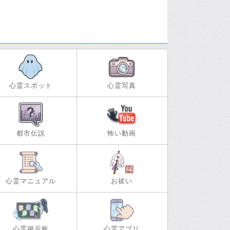
心霊スポット
心霊写真
都市伝説
怖い動画
心霊マニュアル
お祓い
心霊掲示板
心霊アプリ