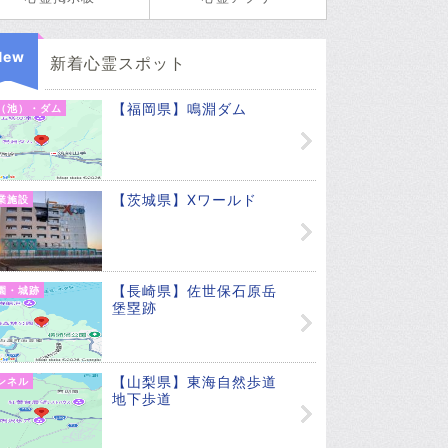
New
新着心霊スポット
【福岡県】鳴淵ダム
（池）・ダム
【茨城県】Xワールド
業施設
【長崎県】佐世保石原岳
園・城跡
堡塁跡
【山梨県】東海自然歩道
ンネル
地下歩道