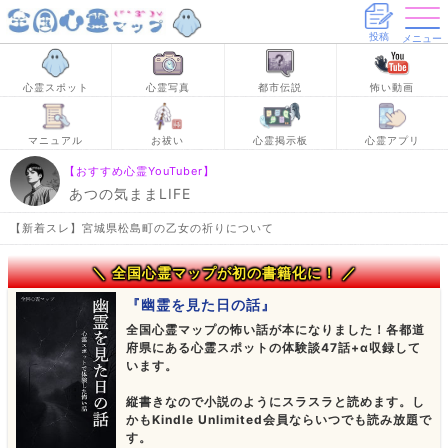
投稿
メニュー
心霊スポット
心霊写真
都市伝説
怖い動画
マニュアル
お祓い
心霊掲示板
心霊アプリ
【おすすめ心霊YouTuber】
あつの気ままLIFE
【新着スレ】宮城県松島町の乙女の祈りについて
＼ 全国心霊マップが初の書籍化に！ ／
『幽霊を見た日の話』
全国心霊マップの怖い話が本になりました！各都道
府県にある心霊スポットの体験談47話+α収録して
います。
縦書きなので小説のようにスラスラと読めます。し
かもKindle Unlimited会員ならいつでも読み放題で
す。