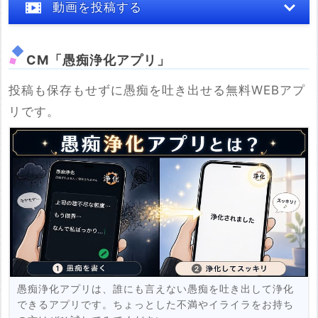
動画を投稿する
CM「愚痴浄化アプリ」
投稿も保存もせずに愚痴を吐き出せる無料WEBアプ
※YouTubeのURL
リです。
必須
例：https://www.youtube.com/watch?v=***********
例：https://youtu.be/***********
投稿する
愚痴浄化アプリは、誰にも言えない愚痴を吐き出して浄化
できるアプリです。ちょっとした不満やイライラをお持ち