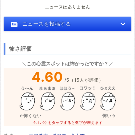
ニュースはありません
ニュースを投稿する
怖さ評価
※心霊体験談や怖い話はコメント欄での投稿をお願いします。
この心霊スポットは怖かったですか？
※事件・事故の内容
必須
4.60
/
5
（
15
人が評価）
※事件・事故が起きた日付
必須
←怖くない
怖い→
↑オバケをタップすると数字が増えます