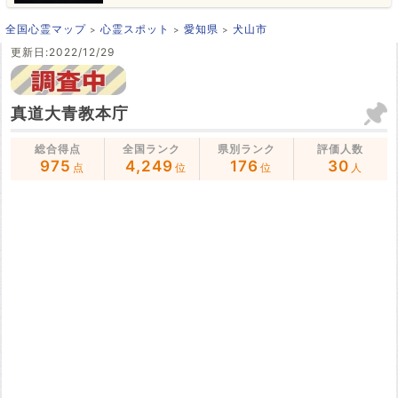
全国心霊マップ
心霊スポット
愛知県
犬山市
更新日:2022/12/29
真道大青教本庁
総合得点
全国ランク
県別ランク
評価人数
975
4,249
176
30
点
位
位
人