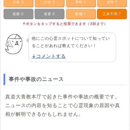
少年
3
少女
2
男性
1
女性
1
老爺
0
老婆
0
動物
1
正体不明
7
↑ボタンをタップすると投票できます（3回まで）
他にこの心霊スポットについて知ってい
ることがあれば教えてください！
↓コメントする
事件や事故のニュース
真道大青教本庁で起きた事件や事故の概要です。
ニュースの内容を知ることで心霊現象の原因や真
相が解明できるかもしれません。