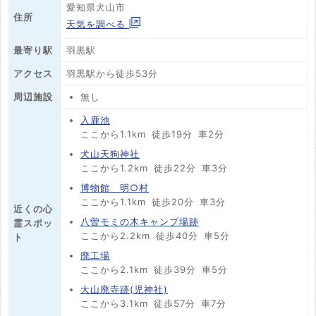
愛知県犬山市
住所
天気を調べる
最寄り駅
羽黒駅
アクセス
羽黒駅から徒歩53分
周辺施設
無し
入鹿池
ここから1.1km
徒歩19分
車2分
犬山天狗神社
ここから1.2km
徒歩22分
車3分
博物館 明○村
ここから1.1km
徒歩20分
車3分
近くの心
八曽モミの木キャンプ場跡
霊スポッ
ここから2.2km
徒歩40分
車5分
ト
廃工場
ここから2.1km
徒歩39分
車5分
大山廃寺跡(児神社)
ここから3.1km
徒歩57分
車7分