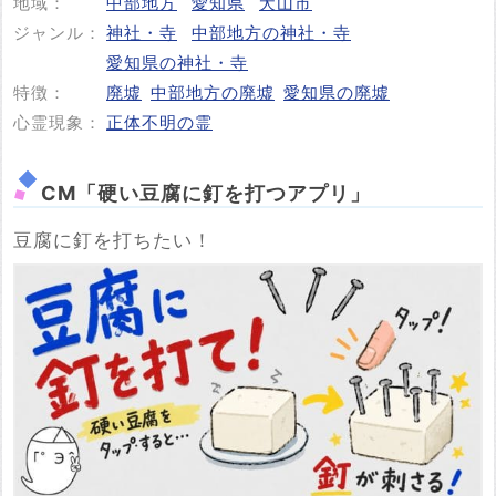
地域：
中部地方
愛知県
犬山市
投稿する
ジャンル：
神社・寺
中部地方の神社・寺
愛知県の神社・寺
特徴：
廃墟
中部地方の廃墟
愛知県の廃墟
心霊現象：
正体不明の霊
CM「硬い豆腐に釘を打つアプリ」
豆腐に釘を打ちたい！