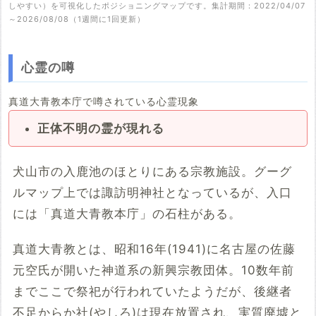
しやすい）を可視化したポジショニングマップです。集計期間：2022/04/07
～2026/08/08（1週間に1回更新）
心霊の噂
真道大青教本庁で噂されている心霊現象
正体不明の霊が現れる
犬山市の入鹿池のほとりにある宗教施設。グーグ
ルマップ上では諏訪明神社となっているが、入口
には「真道大青教本庁」の石柱がある。
真道大青教とは、昭和16年(1941)に名古屋の佐藤
元空氏が開いた神道系の新興宗教団体。10数年前
までここで祭祀が行われていたようだが、後継者
不足からか社(やしろ)は現在放置され、実質廃墟と