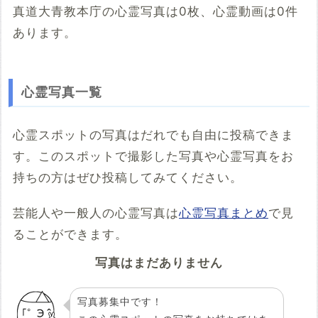
真道大青教本庁の心霊写真は0枚、心霊動画は0件
あります。
こちらのサイト
※「共有HTML」はパソコンでしか取得できないようです
心霊写真一覧
※共有HTML
必須
心霊スポットの写真はだれでも自由に投稿できま
す。このスポットで撮影した写真や心霊写真をお
例：<iframe src="https://www.google.com/maps/embed?
pb=******" width="600" height="450" frameborder="0"
持ちの方はぜひ投稿してみてください。
style="border:0;" allowfullscreen="" aria-hidden="false"
tabindex="0"></iframe>
芸能人や一般人の心霊写真は
心霊写真まとめ
で見
コメント
ることができます。
写真はまだありません
写真募集中です！