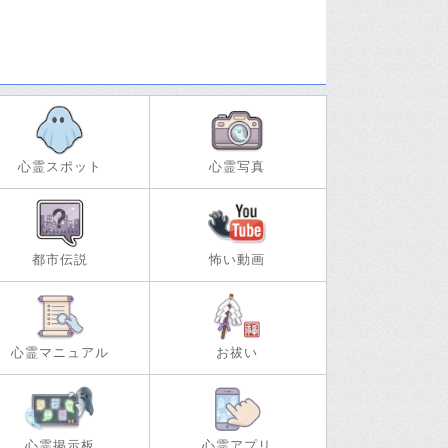
心霊スポット
心霊写真
都市伝説
怖い動画
心霊マニュアル
お祓い
心霊掲示板
心霊アプリ