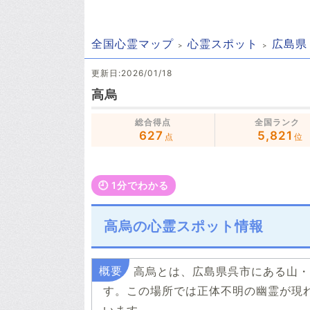
全国心霊マップ
心霊スポット
広島県
更新日:2026/01/18
高烏
総合得点
全国ランク
627
5,821
点
位
🕘️ 1分でわかる
高烏の心霊スポット情報
高烏とは、広島県呉市にある山・
す。この場所では正体不明の幽霊が現