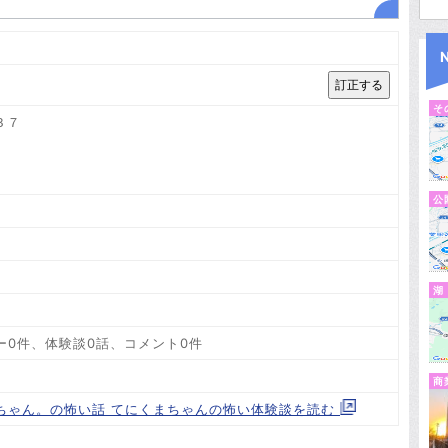
そ
３７
公
湖
ー0件、体験談0話、コメント0件
商
まちゃん。の怖い話 てにくまちゃんの怖い体験談を読む