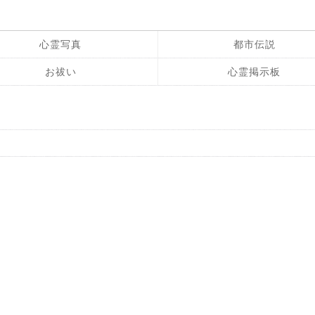
心霊写真
都市伝説
お祓い
心霊掲示板