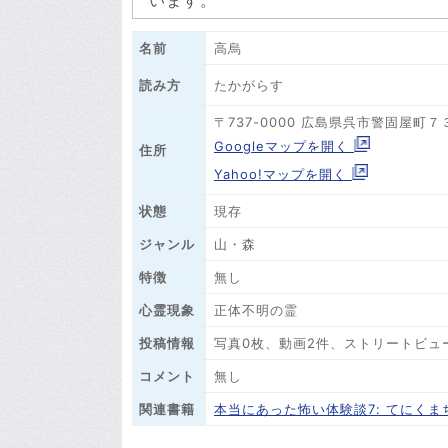
います。
名前
高烏
たかがらす
読み方
〒737-0000 広島県呉市警固屋町７
Googleマップを開く
住所
Yahoo!マップを開く
状態
現存
ジャンル
山・森
特徴
無し
心霊現象
正体不明の霊
投稿情報
写真0枚、動画2件、ストリートビュ
コメント
無し
関連書籍
本当にあった怖い体験談7: てにく