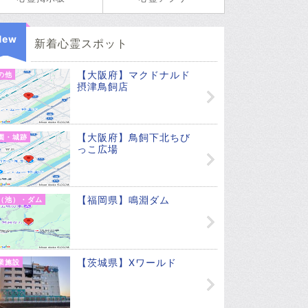
New
新着心霊スポット
【大阪府】マクドナルド
の他
摂津鳥飼店
【大阪府】鳥飼下北ちび
園・城跡
っこ広場
【福岡県】鳴淵ダム
（池）・ダム
【茨城県】Xワールド
業施設