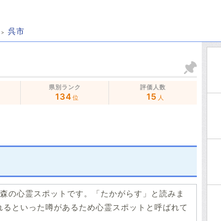
呉市
県別ランク
評価人数
134
15
位
人
森の心霊スポットです。「たかがらす」と読みま
れるといった噂があるため心霊スポットと呼ばれて