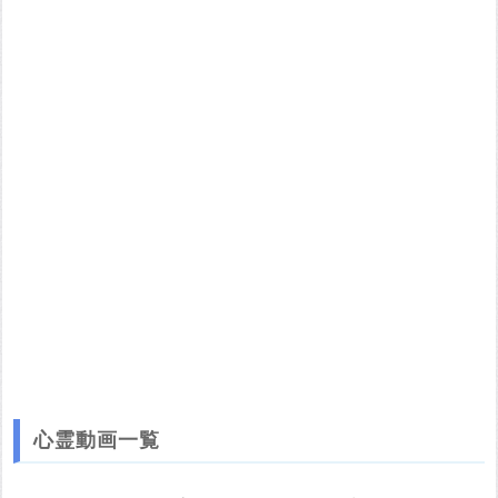
す。 画像をお借りする場合は事前に権利者から許可を貰ってくだ
さい。
またその際は必ず引用元のURLを入力してください。
投稿する
心霊動画一覧