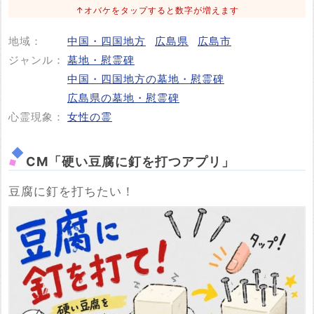
↑オバケをタップすると数字が増えます
地域：
中国・四国地方
広島県
広島市
投稿する
ジャンル：
墓地・慰霊碑
中国・四国地方の墓地・慰霊碑
広島県の墓地・慰霊碑
心霊現象：
女性の霊
CM「硬い豆腐に釘を打つアプリ」
豆腐に釘を打ちたい！