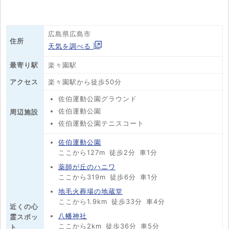
広島県広島市
住所
天気を調べる
最寄り駅
楽々園駅
アクセス
楽々園駅から徒歩50分
佐伯運動公園グラウンド
佐伯運動公園
周辺施設
佐伯運動公園テニスコート
佐伯運動公園
ここから127m
徒歩2分
車1分
薬師が丘のハニワ
ここから319m
徒歩6分
車1分
地毛火葬場の地蔵堂
ここから1.9km
徒歩33分
車4分
近くの心
八幡神社
霊スポッ
ここから2km
徒歩36分
車5分
ト