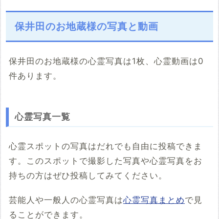
保井田のお地蔵様の写真と動画
保井田のお地蔵様の心霊写真は1枚、心霊動画は0
件あります。
こちらのサイト
※「共有HTML」はパソコンでしか取得できないようです
心霊写真一覧
※共有HTML
必須
心霊スポットの写真はだれでも自由に投稿できま
す。このスポットで撮影した写真や心霊写真をお
例：<iframe src="https://www.google.com/maps/embed?
pb=******" width="600" height="450" frameborder="0"
持ちの方はぜひ投稿してみてください。
style="border:0;" allowfullscreen="" aria-hidden="false"
tabindex="0"></iframe>
芸能人や一般人の心霊写真は
心霊写真まとめ
で見
コメント
ることができます。