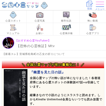
投稿
メニュー
心霊スポット
心霊写真
都市伝説
怖い動画
マニュアル
お祓い
心霊掲示板
心霊アプリ
【おすすめ心霊YouTuber】
【恐怖の心霊検証】Mtv
【新着スレ】宮城県松島町の乙女の祈りについて
＼ 全国心霊マップが初の書籍化に！ ／
『幽霊を見た日の話』
全国心霊マップの怖い話が本になりました！各都道
府県にある心霊スポットの体験談47話+α収録して
います。
縦書きなので小説のようにスラスラと読めます。し
かもKindle Unlimited会員ならいつでも読み放題で
す。