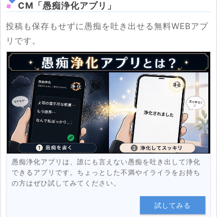
CM「愚痴浄化アプリ」
投稿も保存もせずに愚痴を吐き出せる無料WEBアプ
※YouTubeのURL
リです。
必須
例：https://www.youtube.com/watch?v=***********
例：https://youtu.be/***********
投稿する
愚痴浄化アプリは、誰にも言えない愚痴を吐き出して浄化
できるアプリです。ちょっとした不満やイライラをお持ち
の方はぜひ試してみてください。
試してみる