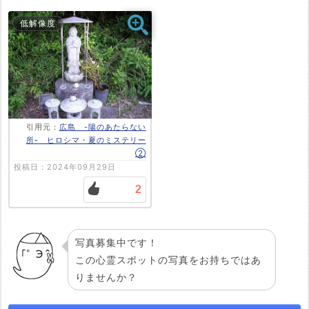
低解像度
投稿する
引用元：
広島 -陽のあたらない
所- ヒロシマ・夏のミステリー
②
投稿日：2024年09月29日
2
写真募集中です！
この心霊スポットの写真をお持ちではあ
りませんか？