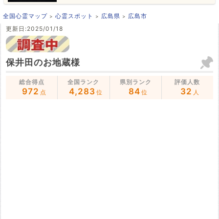
全国心霊マップ
心霊スポット
広島県
広島市
更新日:2025/01/18
保井田のお地蔵様
総合得点
全国ランク
県別ランク
評価人数
972
4,283
84
32
点
位
位
人