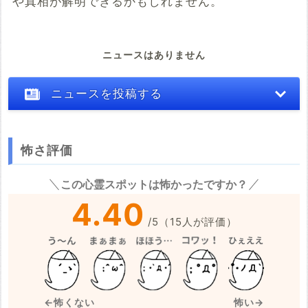
や真相が解明できるかもしれません。
ニュースはありません
ニュースを投稿する
怖さ評価
※心霊体験談や怖い話はコメント欄での投稿をお願いします。
この心霊スポットは怖かったですか？
※事件・事故の内容
必須
4.40
/
5
（
15
人が評価）
※事件・事故が起きた日付
必須
←怖くない
怖い→