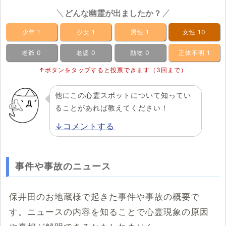
どんな幽霊が出ましたか？
少年
1
少女
1
男性
1
女性
10
老爺
0
老婆
0
動物
0
正体不明
1
↑ボタンをタップすると投票できます（3回まで）
他にこの心霊スポットについて知ってい
ることがあれば教えてください！
↓コメントする
事件や事故のニュース
保井田のお地蔵様で起きた事件や事故の概要で
す。ニュースの内容を知ることで心霊現象の原因