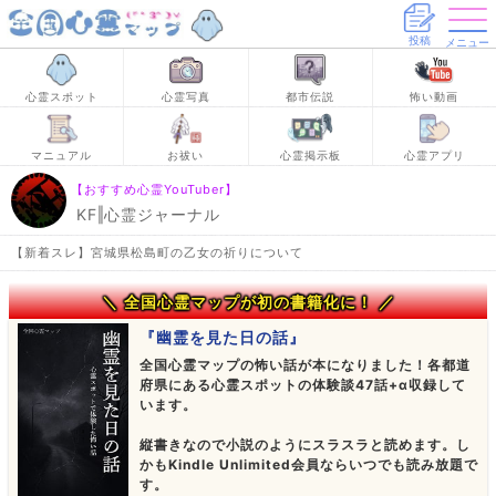
投稿
メニュー
心霊スポット
心霊写真
都市伝説
怖い動画
マニュアル
お祓い
心霊掲示板
心霊アプリ
【おすすめ心霊YouTuber】
KF‖心霊ジャーナル
【新着スレ】宮城県松島町の乙女の祈りについて
＼ 全国心霊マップが初の書籍化に！ ／
『幽霊を見た日の話』
全国心霊マップの怖い話が本になりました！各都道
府県にある心霊スポットの体験談47話+α収録して
います。
縦書きなので小説のようにスラスラと読めます。し
かもKindle Unlimited会員ならいつでも読み放題で
す。