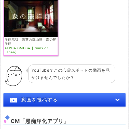
洋館廃墟 豪商の廃山荘 森の廃
洋館
ALPHA OMEGA【Ruins of
Japan】
YouTubeでこの心霊スポットの動画を見
かけませんでしたか？
動画を投稿する
CM「愚痴浄化アプリ」