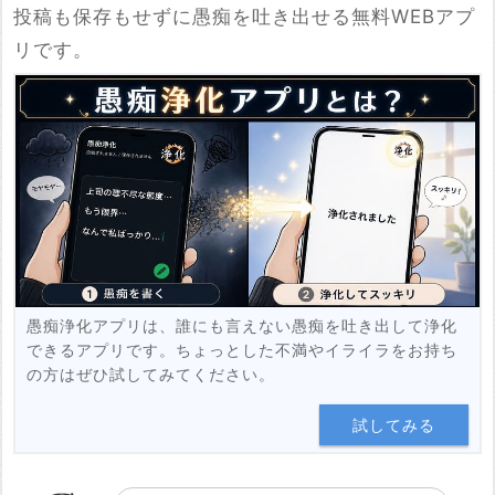
投稿も保存もせずに愚痴を吐き出せる無料WEBアプ
※YouTubeのURL
リです。
必須
例：https://www.youtube.com/watch?v=***********
例：https://youtu.be/***********
投稿する
愚痴浄化アプリは、誰にも言えない愚痴を吐き出して浄化
できるアプリです。ちょっとした不満やイライラをお持ち
の方はぜひ試してみてください。
試してみる