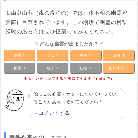
旧由良山荘（森の廃洋館）では正体不明の幽霊が
実際に目撃されています。この場所で幽霊の目撃
経験のある方はぜひ投票してみてください。
どんな幽霊が出ましたか？
少年
1
少女
1
男性
1
女性
1
老爺
0
老婆
0
動物
0
正体不明
3
↑ボタンをタップすると投票できます（3回まで）
他にこの心霊スポットについて知ってい
ることがあれば教えてください！
↓コメントする
事件や事故のニュース