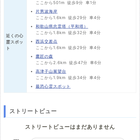
ここから501m
徒歩9分
車1分
片男波海岸
ここから1.6km
徒歩29分
車4分
和歌山県忠霊塔（平和塔）
ここから1.8km
徒歩32分
車4分
近くの心
西浜交差点
霊スポッ
ここから1.6km
徒歩29分
車4分
ト
鷹匠の森
ここから2.6km
徒歩47分
車6分
高津子山展望台
ここから1.9km
徒歩34分
車4分
最恐心霊スポット
ストリートビュー
ストリートビューはまだありません