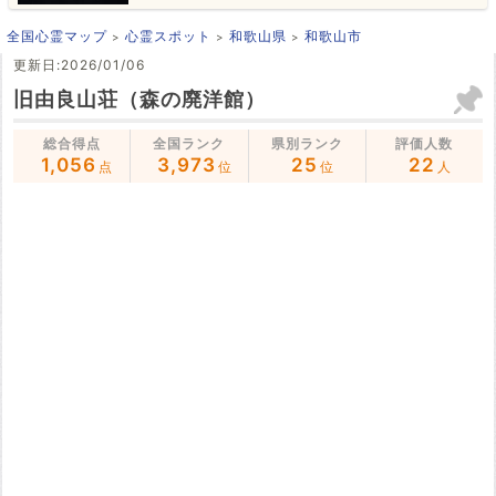
全国心霊マップ
心霊スポット
和歌山県
和歌山市
更新日:2026/01/06
旧由良山荘（森の廃洋館）
総合得点
全国ランク
県別ランク
評価人数
1,056
3,973
25
22
点
位
位
人