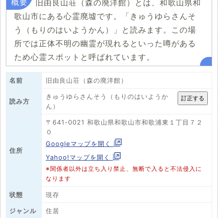
旧由良山荘（森の廃洋館）とは、和歌山県和
歌山市にある心霊廃墟です。「きゅうゆらさんそ
う（もりのはいようかん）」と読みます。この場
所では正体不明の幽霊が現れるといった噂がある
ため心霊スポットと呼ばれています。
名前
旧由良山荘（森の廃洋館）
きゅうゆらさんそう（もりのはいようか
読み方
ん）
〒641-0021 和歌山県和歌山市和歌浦東１丁目７２
０
Googleマップを開く
住所
Yahoo!マップを開く
※関係者以外は立ち入り禁止、無断で入ると不法侵入に
なります
状態
現存
ジャンル
住居