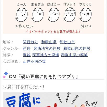
※事件・事故が起きた日付
必須
←怖くない
怖い→
↑オバケをタップすると数字が増えます
地域：
関西地方
和歌山県
和歌山市
投稿する
ジャンル：
住居
関西地方の住居
和歌山県の住居
特徴：
廃墟
関西地方の廃墟
和歌山県の廃墟
心霊現象：
正体不明の霊
CM「硬い豆腐に釘を打つアプリ」
豆腐に釘を打ちたい！