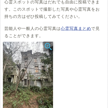
心霊スポットの写真はだれでも自由に投稿できま
す。このスポットで撮影した写真や心霊写真をお
例：<iframe src="https://www.google.com/maps/embed?
pb=******" width="600" height="450" frameborder="0"
持ちの方はぜひ投稿してみてください。
style="border:0;" allowfullscreen="" aria-hidden="false"
tabindex="0"></iframe>
芸能人や一般人の心霊写真は
心霊写真まとめ
で見
コメント
ることができます。
投稿する