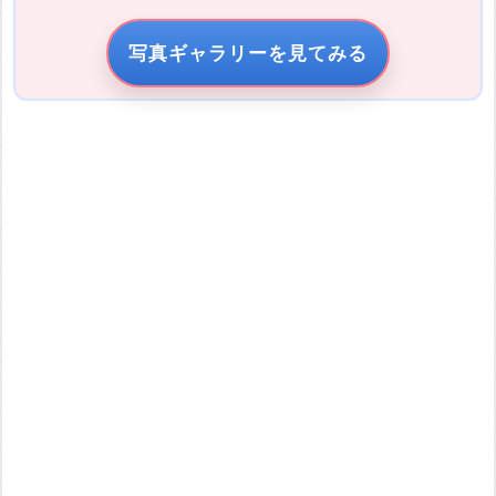
写真の説明
写真ギャラリーを見てみる
引用元URL
他サイトの画像を無断で転載することは法律で禁止されていま
す。 画像をお借りする場合は事前に権利者から許可を貰ってくだ
さい。
またその際は必ず引用元のURLを入力してください。
投稿する