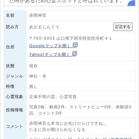
た噂があるため心霊スポットと呼ばれています。
名前
赤間神宮
あかまじんぐう
読み方
〒750-0003 山口県下関市阿弥陀寺町４１
Googleマップを開く
住所
Yahoo!マップを開く
状態
現存
ジャンル
神社・寺
特徴
無し
心霊現象
正体不明の霊、心霊写真
写真0枚、動画2件、ストリートビュー0件、体験談0
投稿情報
話、コメント3件
赤間神宮も本当にお化けだらけですね…
コメント
たまに目が開けられなくなる