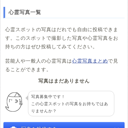
※「共有HTML」はパソコンでしか取得できないようです
心霊写真一覧
※共有HTML
必須
心霊スポットの写真はだれでも自由に投稿できま
す。このスポットで撮影した写真や心霊写真をお
例：<iframe src="https://www.google.com/maps/embed?
pb=******" width="600" height="450" frameborder="0"
持ちの方はぜひ投稿してみてください。
style="border:0;" allowfullscreen="" aria-hidden="false"
tabindex="0"></iframe>
芸能人や一般人の心霊写真は
心霊写真まとめ
で見
コメント
ることができます。
写真はまだありません
写真募集中です！
この心霊スポットの写真をお持ちではあ
りませんか？
投稿する