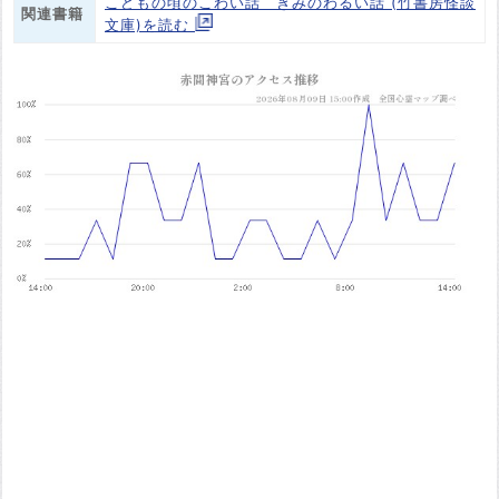
こどもの頃のこわい話 きみのわるい話 (竹書房怪談
関連書籍
文庫)を読む