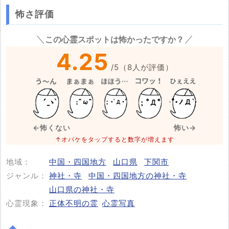
怖さ評価
※心霊体験談や怖い話はコメント欄での投稿をお願いします。
この心霊スポットは怖かったですか？
※事件・事故の内容
必須
4.25
/
5
（
8
人が評価）
※事件・事故が起きた日付
必須
←怖くない
怖い→
↑オバケをタップすると数字が増えます
地域：
中国・四国地方
山口県
下関市
投稿する
ジャンル：
神社・寺
中国・四国地方の神社・寺
山口県の神社・寺
心霊現象：
正体不明の霊
心霊写真