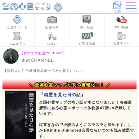
投稿
メニュー
心霊スポット
心霊写真
都市伝説
怖い動画
マニュアル
お祓い
心霊掲示板
心霊アプリ
【おすすめ心霊YouTuber】
まめCHANNEL
【新着スレ】宮城県松島町の乙女の祈りについて
＼ 全国心霊マップが初の書籍化に！ ／
『幽霊を見た日の話』
全国心霊マップの怖い話が本になりました！各都道
府県にある心霊スポットの体験談47話+α収録して
います。
縦書きなので小説のようにスラスラと読めます。し
かもKindle Unlimited会員ならいつでも読み放題で
す。