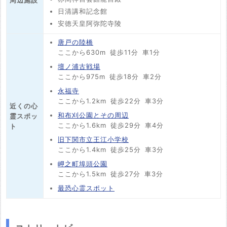
日清講和記念館
安徳天皇阿弥陀寺陵
唐戸の陸橋
ここから630m
徒歩11分
車1分
壇ノ浦古戦場
ここから975m
徒歩18分
車2分
永福寺
ここから1.2km
徒歩22分
車3分
近くの心
和布刈公園とその周辺
霊スポッ
ここから1.6km
徒歩29分
車4分
ト
旧下関市立王江小学校
ここから1.4km
徒歩25分
車3分
岬之町埠頭公園
ここから1.5km
徒歩27分
車3分
最恐心霊スポット