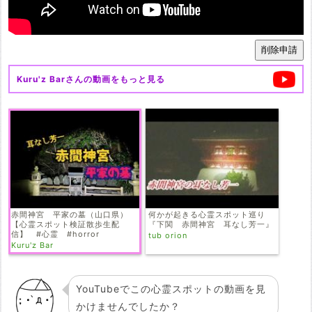
Kuru'z Bar
さんの動画をもっと見る
赤間神宮 平家の墓（山口県）
何かが起きる心霊スポット巡り
【心霊スポット検証散歩生配
『下関 赤間神宮 耳なし芳一』
信】 #心霊 #horror
tub orion
Kuru'z Bar
YouTubeでこの心霊スポットの動画を見
かけませんでしたか？