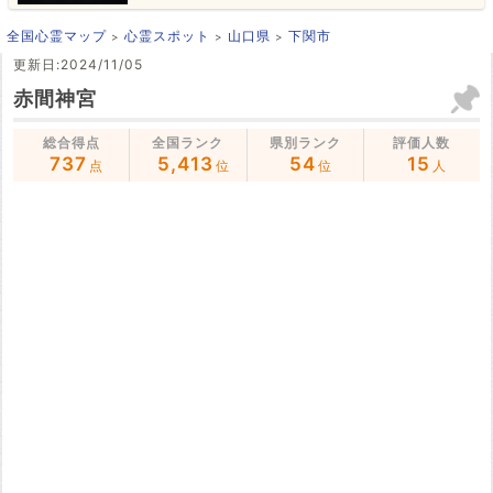
全国心霊マップ
心霊スポット
山口県
下関市
更新日:2024/11/05
赤間神宮
総合得点
全国ランク
県別ランク
評価人数
737
5,413
54
15
点
位
位
人