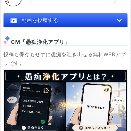
動画を投稿する
CM「愚痴浄化アプリ」
投稿も保存もせずに愚痴を吐き出せる無料WEBアプ
※YouTubeのURL
リです。
必須
例：https://www.youtube.com/watch?v=***********
例：https://youtu.be/***********
投稿する