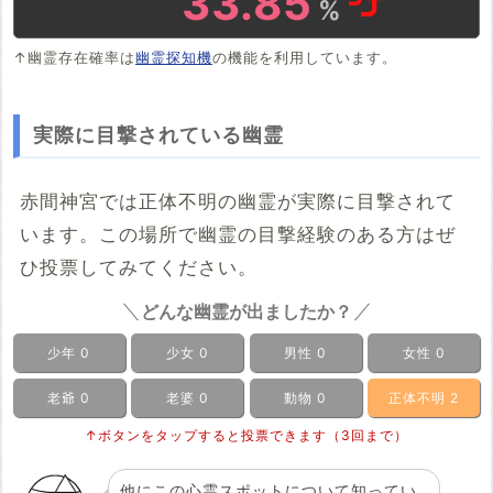
33.85
%
↑幽霊存在確率は
幽霊探知機
の機能を利用しています。
実際に目撃されている幽霊
赤間神宮では正体不明の幽霊が実際に目撃されて
います。この場所で幽霊の目撃経験のある方はぜ
ひ投票してみてください。
どんな幽霊が出ましたか？
少年
0
少女
0
男性
0
女性
0
老爺
0
老婆
0
動物
0
正体不明
2
↑ボタンをタップすると投票できます（3回まで）
他にこの心霊スポットについて知ってい